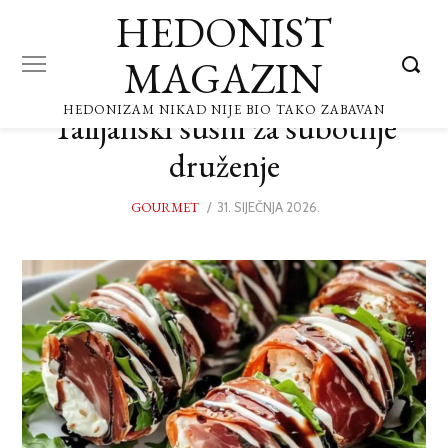
HEDONIST
MAGAZIN
HEDONIZAM NIKAD NIJE BIO TAKO ZABAVAN
Talijanski sushi za subotnje
druženje
GOURMET
POSTED
31. SIJEČNJA 2026.
30.
ON
SIJEČNJA
2026.