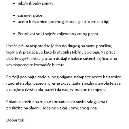
rukola ili baby špinat
sušene rajčice
aceto balsamico (po mogućnosti gusti, kremasti tip)
Prstohvat soli i svježe mljevenog crnog papra
Listiće pršuta rasporedite jedan do drugog na ravnu površinu,
lagano ih preklapajući kako bi stvorili stabilnu podlogu. Na pršut
složite svježu rikolu, potom dodajte trakice sušenih rajčica, a na
vrh rasporedite komadiće burrate.
Po želji posipajte malo suhog origana, nakapajte aceto balsamico
i začinite solju i paprom prema ukusu. Zatim pažljivo zarolajte sve
sastojke u čvrstu rolu, pazeći da nadjev ostane na mjestu.
Roladu narežite na manje komade nalik sushi zalogajima i
poslužite na pladnju, idealno uz čašu omiljenog vina.
Dobar tek!