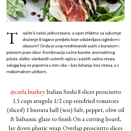
T
ražite li nešto jednostavno, a opet efektno za subotnje
druženje ili lagano predjelo koje oduševljava izgledom i
okusom? Onda je ovaj mediteranski sushi s burratom i
pršutom pravi izbor. Kombinacija sočne burrate, aromatičnog
pršuta, slatko-slankastih sušenih rajčica i svježih začina stvara
zalogaj koji se priprema u tren oka – bez kuhanja, bez stresa, a s
maksimalnim užitkom.
@carla.bushey
Italian Sushi 8 slices prosciutto
1.5 cups arugula 1/2 cup sundried tomatoes
(sliced) 1 burrata ball (4oz) Salt, pepper, olive oil
& balsamic glaze to finish On a cutting board,
lay down plastic wrap. Overlap prosciutto slices