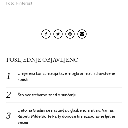
Foto: PInterest
POSLJEDNJE OBJAVLJENO
Umjerena konzumacija kave mogla bi imati zdravstvene
koristi
Što sve trebamo znati o sunčanju
Ljeto na Gradini se nastavlja u glazbenom ritmu: Vanna,
Rišpet i Milde Sorte Party donose tri nezaboravne ljetne
večeri