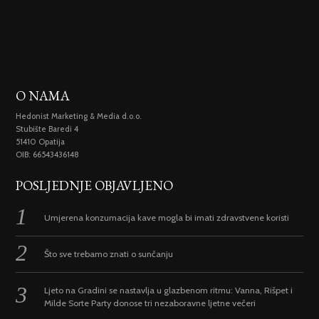
O NAMA
Hedonist Marketing & Media d.o.o.
Stubište Baredi 4
51410 Opatija
OIB: 66543436148
POSLJEDNJE OBJAVLJENO
Umjerena konzumacija kave mogla bi imati zdravstvene koristi
Što sve trebamo znati o sunčanju
Ljeto na Gradini se nastavlja u glazbenom ritmu: Vanna, Rišpet i
Milde Sorte Party donose tri nezaboravne ljetne večeri