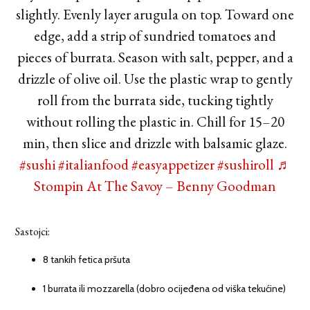
slightly. Evenly layer arugula on top. Toward one
edge, add a strip of sundried tomatoes and
pieces of burrata. Season with salt, pepper, and a
drizzle of olive oil. Use the plastic wrap to gently
roll from the burrata side, tucking tightly
without rolling the plastic in. Chill for 15–20
min, then slice and drizzle with balsamic glaze.
#sushi
#italianfood
#easyappetizer
#sushiroll
♬
Stompin At The Savoy – Benny Goodman
Sastojci:
8 tankih fetica pršuta
1 burrata ili mozzarella (dobro ocijeđena od viška tekućine)