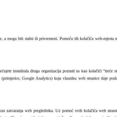
e, a mogu biti stalni ili privremeni. Pomoću tih kolačića web-mjesta 
ujete instalirala druga organizacija poznati su kao kolačići “treće st
ca (primjerice, Google Analytics) koja vlasniku web stranice daje podat
.
nakon zatvaranja web preglednika. Uz pomoć ovih kolačića web stran