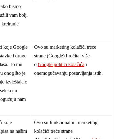
 kako bismo
užili vam bolji
kreiranje
ići koje Google
Ovo su marketing kolačići treće
stavke i druge
strane (Google).Pročitaj više
glasa. To mu
o
Google politici kolačića
i
u onog što je
onemogućavanju postavljanja istih.
je izvještaja o
selekciju
mogućuju nam
ći koje
Ovo su funkcionalni i marketing
apisa na našim
kolačići treće strane