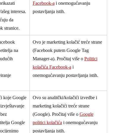
rikazati
Facebook-a
i onemogućavanju
ašeg interesa.
postavljanja istih.
ćuju da
 stranice.
Facebook
Ovo je marketing kolačić treće strane
etitelja na
(Facebook putem Google Tag
budućih
Manager-a). Pročitaj više o
Politici
kolačića Facebook-a
i
iranje
onemogućavanju postavljanja istih.
ići koje Google
Ovo su analitčki/kolačići izvedbe i
 izvještavanje
marketing kolačići treće strane
 bez
(Google). Pročitaj više o
Google
titelja Google
politici kolačića
i onemogućavanju
ocijenimo
postavljanja istih.