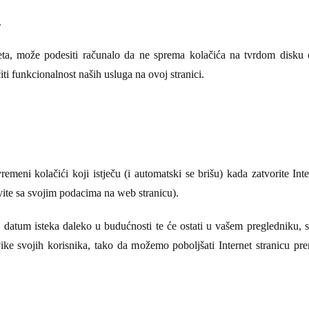
.
jeta, može podesiti računalo da ne sprema kolačića na tvrdom disku
ti funkcionalnost naših usluga na ovoj stranici.
remeni kolačići koji istječu (i automatski se brišu) kada zatvorite Int
avite sa svojim podacima na web stranicu).
datum isteka daleko u budućnosti te će ostati u vašem pregledniku, sve
navike svojih korisnika, tako da možemo poboljšati Internet stranicu