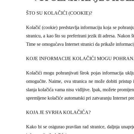
ŠTO SU KOLAČIĆI (COOKIE)?
Kolačić (cookie) predstavlja informaciju koja se pohranju
stranicu, a kao što su preferirani jezik ili adresa. Nakon š
Time se omogućava Internet stranici da prikaže informac
KOJE INFORMACIJE KOLAČIĆI MOGU POHRANJ
Kolačići mogu pohranjivati širok pojas informacija uklju
omogućite. Naime, ova stranica
ne može dobiti pristup 
slanja kolačića vama nisu vidljive. Ipak, možete promijeni
spremljene kolačiće automatski pri zatvaranju Internet pre
KOJA JE SVRHA KOLAČIĆA?
Kako bi se osigurao pravilan rad stranice,
daljnja unaprj