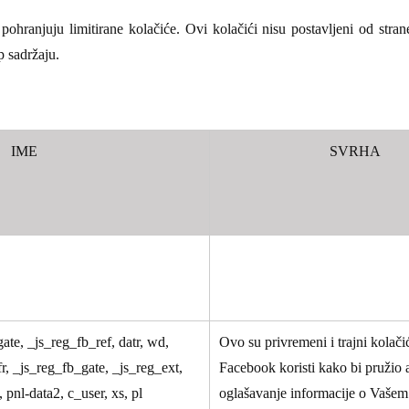
pohranjuju limitirane kolačiće. Ovi kolačići nisu postavljeni od stra
p sadržaju.
IME
SVRHA
gate, _js_reg_fb_ref, datr, wd,
Ovo su privremeni i trajni kolači
fr, _js_reg_fb_gate, _js_reg_ext,
Facebook koristi kako bi pružio 
, pnl-data2, c_user, xs, pl
oglašavanje informacije o Vašem 