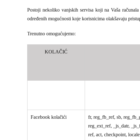
Postoji nekoliko vanjskih servisa koji na Vaša računala 
određenih mogućnosti koje korisnicima olakšavaju pristu
Trenutno omogućujemo:
KOLAČIĆ
Facebook kolačići
fr, reg_fb_ref, sb, reg_fb_
reg_ext_ref, _js_datr, _js_
ref, act, checkpoint, locale