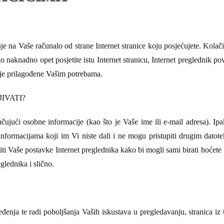
je na Vaše računalo od strane Internet stranice koju posjećujete. Kola
to naknadno opet posjetite istu Internet stranicu, Internet preglednik pov
ije prilagođene Vašim potrebama.
IVATI?
čujući osobne informacije (kao što je Vaše ime ili e-mail adresa). Ip
informacijama koji im Vi niste dali i ne mogu pristupiti drugim dato
ti Vaše postavke Internet preglednika kako bi mogli sami birati hoćete li
glednika i slično.
eđenja te radi poboljšanja Vaših iskustava u pregledavanju, stranica i