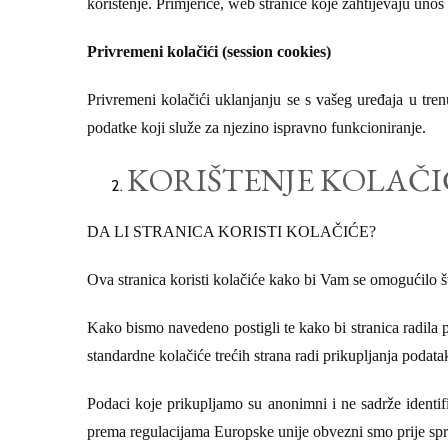
korištenje. Primjerice, web stranice koje zahtijevaju uno
Privremeni kolačići (session cookies)
Privremeni kolačići uklanjanju se s vašeg uređaja u tr
podatke koji služe za njezino ispravno funkcioniranje.
KORIŠTENJE KOLAČI
DA LI STRANICA KORISTI KOLAČIĆE?
Ova stranica koristi kolačiće kako bi Vam se omogućilo št
Kako bismo navedeno postigli te kako bi stranica radila pr
standardne kolačiće trećih strana radi prikupljanja podata
Podaci koje prikupljamo su anonimni i ne sadrže identif
prema regulacijama Europske unije obvezni smo prije spre