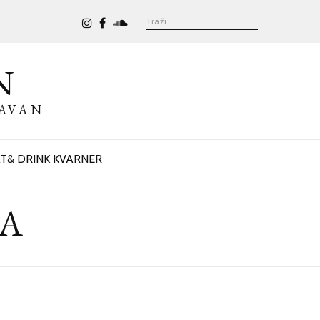
N
BAVAN
T& DRINK KVARNER
ĆA