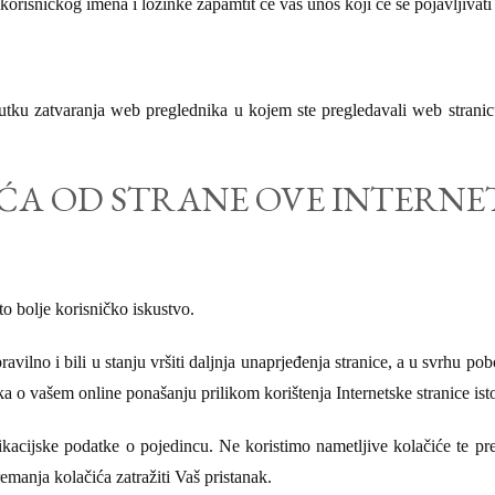
s korisničkog imena i lozinke zapamtit će vaš unos koji će se pojavljiva
enutku zatvaranja web preglednika u kojem ste pregledavali web strani
ĆA OD STRANE OVE INTERNE
o bolje korisničko iskustvo.
avilno i bili u stanju vršiti daljnja unaprjeđenja stranice, a u svrhu po
ka o vašem online ponašanju prilikom korištenja Internetske stranice ist
ikacijske podatke o pojedincu. Ne koristimo nametljive kolačiće te pre
manja kolačića zatražiti Vaš pristanak.