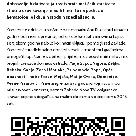
dobrovoljnih darivatelja krvotvornih matičnih stanica te
stručno usavršavanje mladih liječnika na području
hematologije i drugih srodnih specijalizacija.
Koncert se održava u sjećanje na novinarku Anu Rukavinu i trinaest
godina od njezina preranog odlaska te kao zahvala svima koji su
se tijekom godina na bilo koji način uključili i pomogli rad Zaklade.
Koncert će tradicionalno donijeti veselu atmosferu i građanima
omogućiti opuštanje s obitelji i prijateljima u popularnim hitovima
brojnih zvijezda domaće estrade;
Maje Šuput, Vigora, Željka
Bebeka, Sanje, Zeca i Marinka, Psihomodo Popa, Opće
opasnosti, Indire Forze, Mejaša, Matije Cveka, Domenice,
Vesne Pisarović i Pravila igre
. Za sve građane koji neće moći
prisustvovati koncertu, partner Zaklade Nova TV, osigurat će
izravan prijenos događaja na malim ekranima s početkom u 20:15
sati.