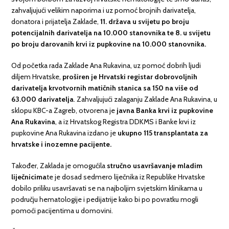
zahvaljujući velikim naporima i uz pomoć brojnih darivatelja,
donatora i prijatelja Zaklade,
11. država u svijetu po broju
potencijalnih darivatelja na 10.000 stanovnika te 8. u svijetu
po broju darovanih krvi iz pupkovine na 10.000 stanovnika.
Od početka rada Zaklade Ana Rukavina, uz pomoć dobrih ljudi
diljem Hrvatske,
proširen je Hrvatski registar dobrovoljnih
darivatelja krvotvornih matičnih stanica sa 150 na više od
63.000 darivatelja
. Zahvaljujući zalaganju Zaklade Ana Rukavina, u
sklopu KBC-a Zagreb, otvorena je
javna Banka krvi iz pupkovine
Ana Rukavina
, a iz Hrvatskog Registra DDKMS i Banke krvi iz
pupkovine Ana Rukavina izdano je
ukupno 115 transplantata za
hrvatske i inozemne pacijente.
Također, Zaklada je omogućila
stručno usavršavanje mladim
liječnicima
te je dosad sedmero liječnika iz Republike Hrvatske
dobilo priliku usavršavati se na najboljim svjetskim klinikama u
području hematologije i pedijatrije kako bi po povratku mogli
pomoći pacijentima u domovini.