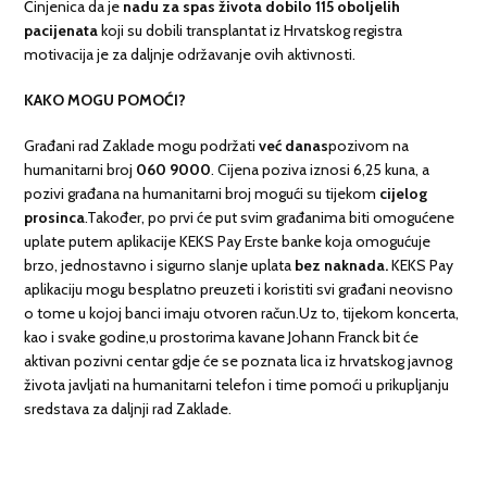
Činjenica da je
nadu za spas života dobilo 115 oboljelih
pacijenata
koji su dobili transplantat iz Hrvatskog registra
motivacija je za daljnje održavanje ovih aktivnosti.
KAKO MOGU POMOĆI?
Građani rad Zaklade mogu podržati
već danas
pozivom na
humanitarni broj
060 9000
. Cijena poziva iznosi 6,25 kuna, a
pozivi građana na humanitarni broj mogući su tijekom
cijelog
prosinca
.Također, po prvi će put svim građanima biti omogućene
uplate putem aplikacije KEKS Pay Erste banke koja omogućuje
brzo, jednostavno i sigurno slanje uplata
bez naknada.
KEKS Pay
aplikaciju mogu besplatno preuzeti i koristiti svi građani neovisno
o tome u kojoj banci imaju otvoren račun.Uz to, tijekom koncerta,
kao i svake godine,u prostorima kavane Johann Franck bit će
aktivan pozivni centar gdje će se poznata lica iz hrvatskog javnog
života javljati na humanitarni telefon i time pomoći u prikupljanju
sredstava za daljnji rad Zaklade.