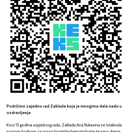
Podržimo zajedno rad Zaklade koja je mnogima dala nadu u
ozdravljenje
Kroz 13 godina uspješnog rada, Zaklada Ana Rukavina se istaknula
svojom borbom za razvoj hrvatske hematologije te smo danas,