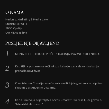
O NAMA
Hedonist Marketing & Media d.o.o.
Stubište Baredi 4
51410 Opatija
OIB: 66543436148
POSLJEDNJE OBJAVLJENO
NONA CHEF – OKUSI I PRIČE IZ KUHINJA KVARNERSKIH NONA
Kad tišina postane najveći luksuz: kako je stara slavonska kurija
pronašla novi život
Ovaj izlet na Cres djeca neće zaboraviti: bjeloglavi supovi, zip line
i kupanje u skrivenim uvalama
Kada i najbolja prijateljstva počnu umarati: Sve više ljudi govori o
“friendship burnoutu”