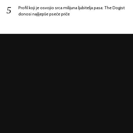
Profil koji je osvojio srca milijuna ljubitelja pasa: The Dogist
donosi najljepše pseće priče