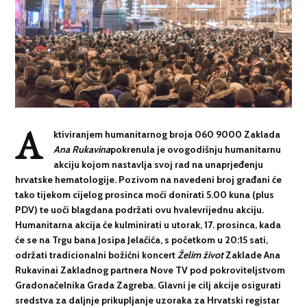
A
ktiviranjem humanitarnog broja 060 9000 Zaklada
Ana Rukavina
pokrenula je ovogodišnju humanitarnu
akciju kojom nastavlja svoj rad na unaprjeđenju
hrvatske hematologije. Pozivom na navedeni broj građani će
tako tijekom cijelog prosinca moći donirati 5.00 kuna (plus
PDV) te uoči blagdana podržati ovu hvalevrijednu akciju.
Humanitarna akcija će kulminirati u utorak, 17. prosinca, kada
će se na Trgu bana Josipa Jelačića, s početkom u 20:15 sati,
održati tradicionalni božićni koncert
Želim život
Zaklade Ana
Rukavinai Zakladnog partnera Nove TV pod pokroviteljstvom
Gradonačelnika Grada Zagreba. Glavni je cilj akcije osigurati
sredstva za daljnje prikupljanje uzoraka za Hrvatski registar