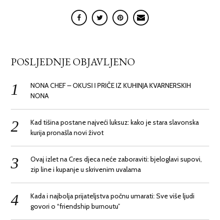
POSLJEDNJE OBJAVLJENO
NONA CHEF – OKUSI I PRIČE IZ KUHINJA KVARNERSKIH
NONA
Kad tišina postane najveći luksuz: kako je stara slavonska
kurija pronašla novi život
Ovaj izlet na Cres djeca neće zaboraviti: bjeloglavi supovi,
zip line i kupanje u skrivenim uvalama
Kada i najbolja prijateljstva počnu umarati: Sve više ljudi
govori o “friendship burnoutu”