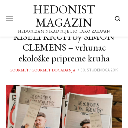
HEDONIST
MAGAZIN
HEDONIZAM NIKAD NIJE BIO TAKO ZABAVAN
KISELI KRUH by SIMON
CLEMENS – vrhunac
ekološke pripreme kruha
GOURMET
/
GOURMET DOGAĐANJA
POSTED
30. STUDENOGA 2019.
ON