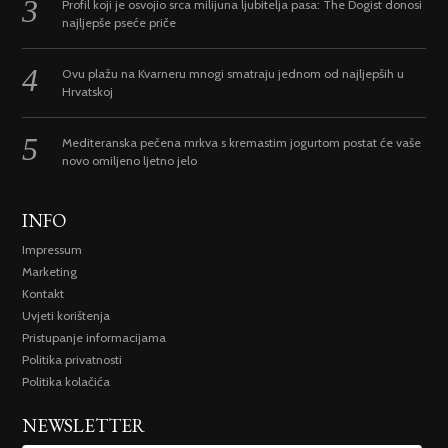
Profil koji je osvojio srca milijuna ljubitelja pasa: The Dogist donosi
najljepše pseće priče
Ovu plažu na Kvarneru mnogi smatraju jednom od najljepših u
Hrvatskoj
Mediteranska pečena mrkva s kremastim jogurtom postat će vaše
novo omiljeno ljetno jelo
INFO
Impressum
Marketing
Kontakt
Uvjeti korištenja
Pristupanje informacijama
Politika privatnosti
Politika kolačića
NEWSLETTER