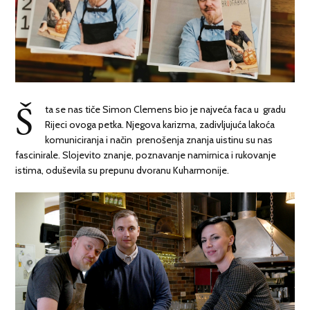
Š
ta se nas tiče Simon Clemens bio je najveća faca u gradu
Rijeci ovoga petka. Njegova karizma, zadivljujuća lakoća
komuniciranja i način prenošenja znanja uistinu su nas
fascinirale. Slojevito znanje, poznavanje namirnica i rukovanje
istima, oduševila su prepunu dvoranu Kuharmonije.