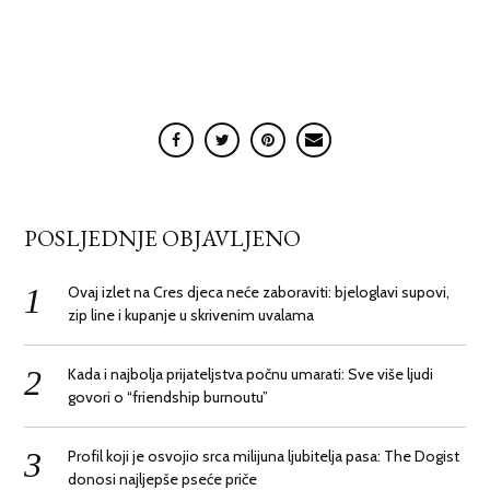
POSLJEDNJE OBJAVLJENO
Ovaj izlet na Cres djeca neće zaboraviti: bjeloglavi supovi,
zip line i kupanje u skrivenim uvalama
Kada i najbolja prijateljstva počnu umarati: Sve više ljudi
govori o “friendship burnoutu”
Profil koji je osvojio srca milijuna ljubitelja pasa: The Dogist
donosi najljepše pseće priče