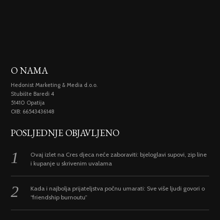
O NAMA
Hedonist Marketing & Media d.o.o.
Stubište Baredi 4
51410 Opatija
OIB: 66543436148
POSLJEDNJE OBJAVLJENO
Ovaj izlet na Cres djeca neće zaboraviti: bjeloglavi supovi, zip line
i kupanje u skrivenim uvalama
Kada i najbolja prijateljstva počnu umarati: Sve više ljudi govori o
“friendship burnoutu”