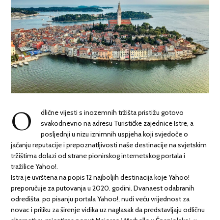
O
dlične vijesti s inozemnih tržišta pristižu gotovo
svakodnevno na adresu Turističke zajednice Istre, a
posljednji u nizu iznimnih uspjeha koji svjedoče o
jačanju reputacije i prepoznatljivosti naše destinacije na svjetskim
tržištima dolazi od strane pionirskog internetskog portala i
tražilice Yahoo!.
Istra je uvrštena na popis 12 najboljih destinacija koje Yahoo!
preporučuje za putovanja u 2020. godini. Dvanaest odabranih
odredišta, po pisanju portala Yahoo!, nudi veću vrijednost za
novac i priliku za širenje vidika uz naglasak da predstavljaju odličnu