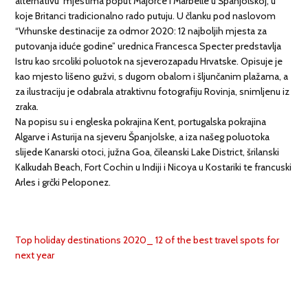
alternativu mjestima poput Majorce i Marbelle u Španjolskoj, u
koje Britanci tradicionalno rado putuju. U članku pod naslovom
“Vrhunske destinacije za odmor 2020: 12 najboljih mjesta za
putovanja iduće godine” urednica Francesca Specter predstavlja
Istru kao srcoliki poluotok na sjeverozapadu Hrvatske. Opisuje je
kao mjesto lišeno gužvi, s dugom obalom i šljunčanim plažama, a
za ilustraciju je odabrala atraktivnu fotografiju Rovinja, snimljenu iz
zraka.
Na popisu su i engleska pokrajina Kent, portugalska pokrajina
Algarve i Asturija na sjeveru Španjolske, a iza našeg poluotoka
slijede Kanarski otoci, južna Goa, čileanski Lake District, šrilanski
Kalkudah Beach, Fort Cochin u Indiji i Nicoya u Kostariki te francuski
Arles i grčki Peloponez.
Top holiday destinations 2020_ 12 of the best travel spots for
next year