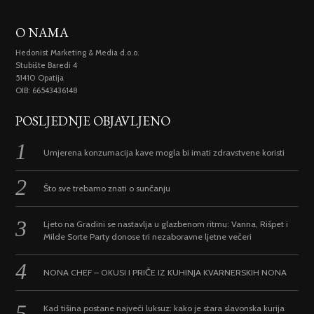
O NAMA
Hedonist Marketing & Media d.o.o.
Stubište Baredi 4
51410 Opatija
OIB: 66543436148
POSLJEDNJE OBJAVLJENO
Umjerena konzumacija kave mogla bi imati zdravstvene koristi
Što sve trebamo znati o sunčanju
Ljeto na Gradini se nastavlja u glazbenom ritmu: Vanna, Rišpet i
Milde Sorte Party donose tri nezaboravne ljetne večeri
NONA CHEF – OKUSI I PRIČE IZ KUHINJA KVARNERSKIH NONA
Kad tišina postane najveći luksuz: kako je stara slavonska kurija