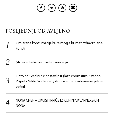
POSLJEDNJE OBJAVLJENO
Umjerena konzumacija kave mogla bi imati zdravstvene
koristi
Što sve trebamo znati o sunčanju
Ljeto na Gradini se nastavlja u glazbenom ritmu: Vanna,
Rišpet i Milde Sorte Party donose tri nezaboravne ljetne
večeri
NONA CHEF – OKUSI I PRIČE IZ KUHINJA KVARNERSKIH
NONA