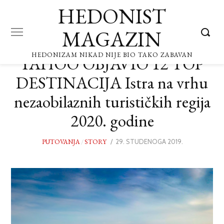
HEDONIST
MAGAZIN
HEDONIZAM NIKAD NIJE BIO TAKO ZABAVAN
YAHOO OBJAVIO 12 TOP
DESTINACIJA Istra na vrhu
nezaobilaznih turističkih regija
2020. godine
PUTOVANJA
/
STORY
POSTED
29. STUDENOGA 2019.
29.
ON
STUDENOGA
2019.