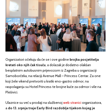
Organizatori očekuju da će se i ove godine
brojka posjetitelja
kretati oko njih čak tisuću
, a dolazak je dodatno olakšan
besplatnim autobusnim prijevozom iz Zagreba u organizaciji
Samoborčeka, na relaciji Avenue Mall – Princess Centar. Za one
koji žele vikend pretvoriti u kratki eno-gastro odmor, na
raspolaganju su Hotel Princess te brojne kuće za odmor i vile na
Plešivici.
Ulaznice su već u prodaji na službenoj
web stranici
organizatora,
a
do 13. srpnja traje Early Bird razdoblje tijekom kojeg je