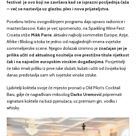
festival je ovo koji ne završava kad se isprazni posljednja čaša
— već se nastavlja uz glazbu, ples i nova prijateljstva.
Posebnu težinu ovogodišnjem programu daju upravo radionice i
masterclassovi. Kako je već spomenuto, na Sparkling Wine Fest
Croatia stiže
Mikk Parre
, aktualni najbolji sommelier Europe, Azije,
Afrike i Bliskog istoka te jedno od najuglednijih imena svjetske
sommelijerske scene. Njegov dolazak iznimno je
značajan jer je
prilika učiti od aktualnog nositelja ove prestižne titule rijetkost
čak i na najvećim europskim vinskim događanjima
. Posjetitelji
će tako imati priliku iz prve ruke slušati, kušati i učiti od čovjeka koji
danas predstavlja sam vrh svjetske vinske struke.
Ljubitelji koktela svoje će mjesto pronaći u Old Pilot’s Cocktail
Baru, gdje će nagrađivani miksolog
Darko Uremović
pripremati
signature koktele na bazi pjenušaca, uz premium gin, vodku i
whisky.