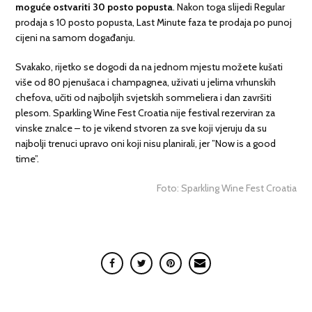
moguće ostvariti 30 posto popusta
. Nakon toga slijedi Regular
prodaja s 10 posto popusta, Last Minute faza te prodaja po punoj
cijeni na samom događanju.
Svakako, rijetko se dogodi da na jednom mjestu možete kušati
više od 80 pjenušaca i champagnea, uživati u jelima vrhunskih
chefova, učiti od najboljih svjetskih sommeliera i dan završiti
plesom. Sparkling Wine Fest Croatia nije festival rezerviran za
vinske znalce – to je vikend stvoren za sve koji vjeruju da su
najbolji trenuci upravo oni koji nisu planirali, jer ”Now is a good
time”.
Foto: Sparkling Wine Fest Croatia