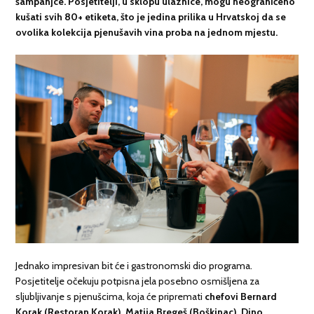
šampanjce. Posjetitelji, u sklopu ulaznice,
mogu neograničeno
kušati svih 80+ etiketa
, što je jedina prilika u Hrvatskoj da se
ovolika kolekcija pjenušavih vina proba na jednom mjestu.
Jednako impresivan bit će i gastronomski dio programa.
Posjetitelje očekuju potpisna jela posebno osmišljena za
sljubljivanje s pjenušcima, koja će pripremati
chefovi Bernard
Korak (Restoran Korak), Matija Bregeš (Boškinac), Dino