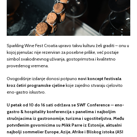
Sparkling Wine Fest Croatia upravo takvu kulturu želi graditi – onu u
kojoj pjenušac nije rezerviran za posebne prilike, već postaje
simbol svakodnevnog uživanja, gostoprimstva i kvalitetno
provedenog vremena.
Ovogodišnje izdanje donosi potpuno
novi koncept festivala
kroz četiri programske cjeline
koje zajedno stvaraju cjelovito
eno-gastro iskustvo.
U petak od 10 do 16 sati održava se
SWF Conference
— eno-
gastro & hospitality konferencija s panelima i
najboljim
stručnjacima iz gastronomije, turizma i ugostiteljstva. Među
potvrđenim govornicima su Mikk Parre iz Estonije, aktualni
najbolji sommelier Europe, Azije, Afrike i Bliskog istoka (ASI