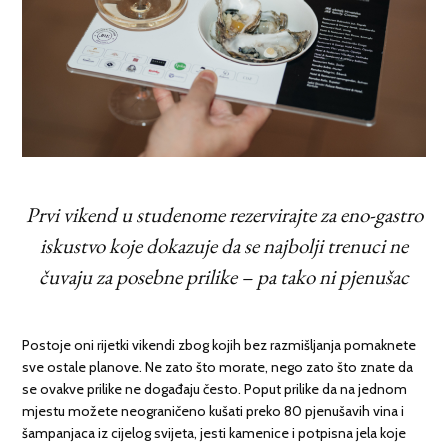
Prvi vikend u studenome rezervirajte za eno-gastro
iskustvo koje dokazuje da se najbolji trenuci ne
čuvaju za posebne prilike – pa tako ni pjenušac
Postoje oni rijetki vikendi zbog kojih bez razmišljanja pomaknete
sve ostale planove. Ne zato što morate, nego zato što znate da
se ovakve prilike ne događaju često. Poput prilike da na jednom
mjestu možete neograničeno kušati preko 80 pjenušavih vina i
šampanjaca iz cijelog svijeta, jesti kamenice i potpisna jela koje