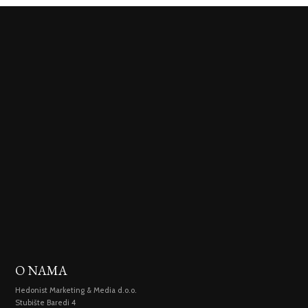
O NAMA
Hedonist Marketing & Media d.o.o.
Stubište Baredi 4