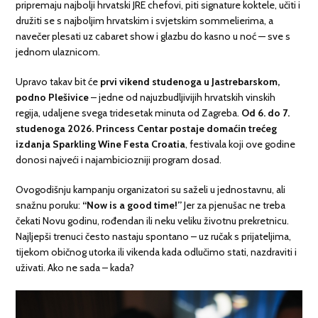
pripremaju najbolji hrvatski JRE chefovi, piti signature koktele, učiti i
družiti se s najboljim hrvatskim i svjetskim sommelierima, a
navečer plesati uz cabaret show i glazbu do kasno u noć — sve s
jednom ulaznicom.
Upravo takav bit će
prvi vikend studenoga u Jastrebarskom,
podno Plešivice
– jedne od najuzbudljivijih hrvatskih vinskih
regija, udaljene svega tridesetak minuta od Zagreba.
Od 6. do 7.
studenoga 2026. Princess Centar postaje domaćin trećeg
izdanja Sparkling Wine Festa Croatia
, festivala koji ove godine
donosi najveći i najambiciozniji program dosad.
Ovogodišnju kampanju organizatori su saželi u jednostavnu, ali
snažnu poruku:
“Now is a good time!”
Jer za pjenušac ne treba
čekati Novu godinu, rođendan ili neku veliku životnu prekretnicu.
Najljepši trenuci često nastaju spontano – uz ručak s prijateljima,
tijekom običnog utorka ili vikenda kada odlučimo stati, nazdraviti i
uživati. Ako ne sada – kada?