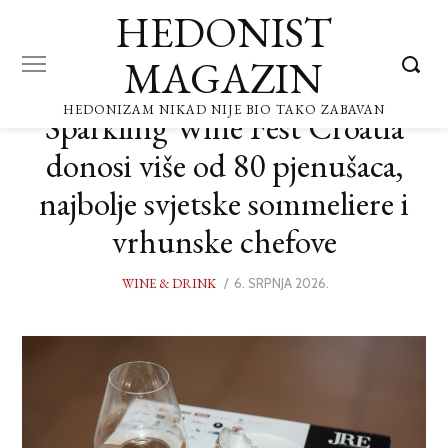
HEDONIST
MAGAZIN
HEDONIZAM NIKAD NIJE BIO TAKO ZABAVAN
Sparkling Wine Fest Croatia
donosi više od 80 pjenušaca,
najbolje svjetske sommeliere i
vrhunske chefove
WINE & DRINK
POSTED
6. SRPNJA 2026.
6.
ON
SRPNJA
2026.