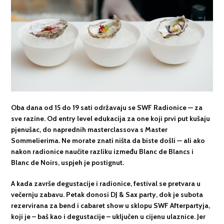
Oba dana od 15 do 19 sati održavaju se
SWF Radionice
— za
sve razine.
Od entry level edukacija za one koji prvi put kušaju
pjenušac, do naprednih masterclassova s Master
Sommelierima
. Ne morate znati ništa da biste došli — ali ako
nakon radionice naučite razliku između Blanc de Blancs i
Blanc de Noirs, uspjeh je postignut.
A kada završe degustacije i radionice, festival se pretvara u
večernju zabavu. Petak donosi DJ & Sax party, dok je subota
rezervirana za bend i cabaret show u sklopu
SWF Afterpartyja
,
koji je – baš kao i degustacije – uključen u cijenu ulaznice. Jer