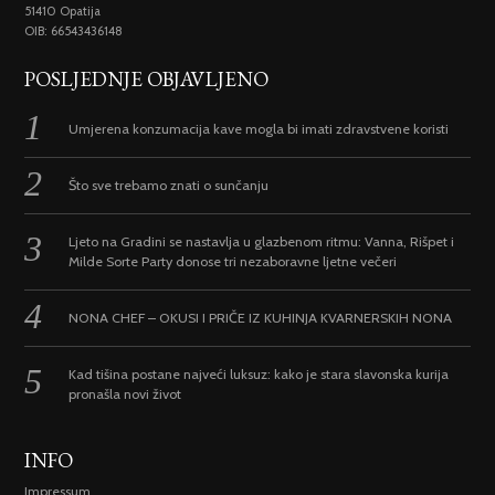
51410 Opatija
OIB: 66543436148
POSLJEDNJE OBJAVLJENO
Umjerena konzumacija kave mogla bi imati zdravstvene koristi
Što sve trebamo znati o sunčanju
Ljeto na Gradini se nastavlja u glazbenom ritmu: Vanna, Rišpet i
Milde Sorte Party donose tri nezaboravne ljetne večeri
NONA CHEF – OKUSI I PRIČE IZ KUHINJA KVARNERSKIH NONA
Kad tišina postane najveći luksuz: kako je stara slavonska kurija
pronašla novi život
INFO
Impressum