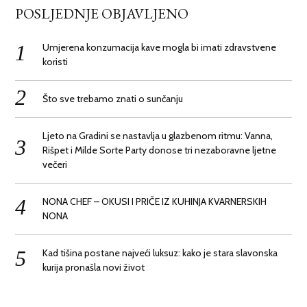
POSLJEDNJE OBJAVLJENO
Umjerena konzumacija kave mogla bi imati zdravstvene
koristi
Što sve trebamo znati o sunčanju
Ljeto na Gradini se nastavlja u glazbenom ritmu: Vanna,
Rišpet i Milde Sorte Party donose tri nezaboravne ljetne
večeri
NONA CHEF – OKUSI I PRIČE IZ KUHINJA KVARNERSKIH
NONA
Kad tišina postane najveći luksuz: kako je stara slavonska
kurija pronašla novi život