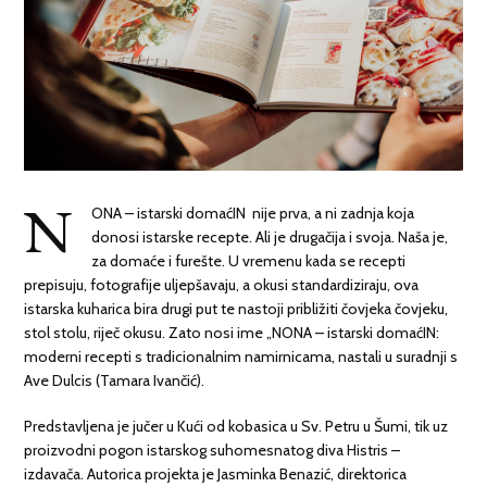
N
ONA – istarski domaćIN nije prva, a ni zadnja koja
donosi istarske recepte. Ali je drugačija i svoja. Naša je,
za domaće i furešte. U vremenu kada se recepti
prepisuju, fotografije uljepšavaju, a okusi standardiziraju, ova
istarska kuharica bira drugi put te nastoji približiti čovjeka čovjeku,
stol stolu, riječ okusu. Zato nosi ime „NONA – istarski domaćIN:
moderni recepti s tradicionalnim namirnicama, nastali u suradnji s
Ave Dulcis (Tamara Ivančić).
Predstavljena je jučer u Kući od kobasica u Sv. Petru u Šumi, tik uz
proizvodni pogon istarskog suhomesnatog diva Histris –
izdavača. Autorica projekta je Jasminka Benazić, direktorica