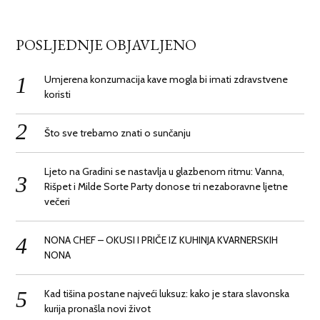
POSLJEDNJE OBJAVLJENO
Umjerena konzumacija kave mogla bi imati zdravstvene
koristi
Što sve trebamo znati o sunčanju
Ljeto na Gradini se nastavlja u glazbenom ritmu: Vanna,
Rišpet i Milde Sorte Party donose tri nezaboravne ljetne
večeri
NONA CHEF – OKUSI I PRIČE IZ KUHINJA KVARNERSKIH
NONA
Kad tišina postane najveći luksuz: kako je stara slavonska
kurija pronašla novi život