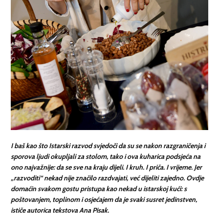
I baš kao što Istarski razvod svjedoči da su se nakon razgraničenja i
sporova ljudi okupljali za stolom, tako i ova kuharica podsjeća na
ono najvažnije: da se sve na kraju dijeli. I kruh. I priča. I vrijeme. Jer
„razvoditi“ nekad nije značilo razdvajati, već dijeliti zajedno. Ovdje
domaćin svakom gostu pristupa kao nekad u istarskoj kući: s
poštovanjem, toplinom i osjećajem da je svaki susret jedinstven,
ističe autorica tekstova Ana Pisak.