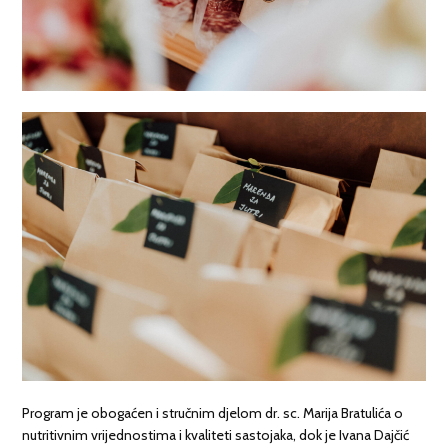
Program je obogaćen i stručnim djelom dr. sc. Marija Bratulića o
nutritivnim vrijednostima i kvaliteti sastojaka, dok je Ivana Dajčić