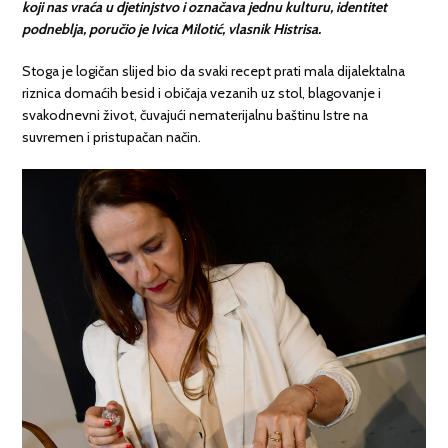
koji nas vraća u djetinjstvo i označava jednu kulturu, identitet
podneblja, poručio je Ivica Milotić, vlasnik Histrisa.
Stoga je logičan slijed bio da svaki recept prati mala dijalektalna
riznica domaćih besid i običaja vezanih uz stol, blagovanje i
svakodnevni život, čuvajući nematerijalnu baštinu Istre na
suvremen i pristupačan način.