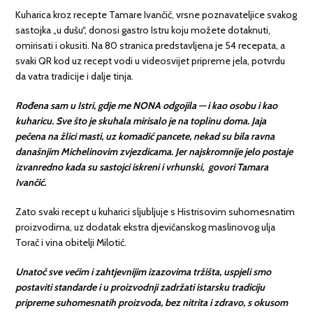
Kuharica kroz recepte Tamare Ivančić, vrsne poznavateljice svakog
sastojka „u dušu“, donosi gastro Istru koju možete dotaknuti,
omirisati i okusiti. Na 80 stranica predstavljena je 54 recepata, a
svaki QR kod uz recept vodi u videosvijet pripreme jela, potvrdu
da vatra tradicije i dalje tinja.
Rođena sam u Istri, gdje me NONA odgojila — i kao osobu i kao
kuharicu. Sve što je skuhala mirisalo je na toplinu doma. Jaja
pečena na žlici masti, uz komadić pancete, nekad su bila ravna
današnjim Michelinovim zvjezdicama. Jer najskromnije jelo postaje
izvanredno kada su sastojci iskreni i vrhunski, govori Tamara
Ivančić.
Zato svaki recept u kuharici sljubljuje s Histrisovim suhomesnatim
proizvodima, uz dodatak ekstra djevičanskog maslinovog ulja
Torač i vina obitelji Milotić.
Unatoč sve većim i zahtjevnijim izazovima tržišta, uspjeli smo
postaviti standarde i u proizvodnji zadržati istarsku tradiciju
pripreme suhomesnatih proizvoda, bez nitrita i zdravo, s okusom