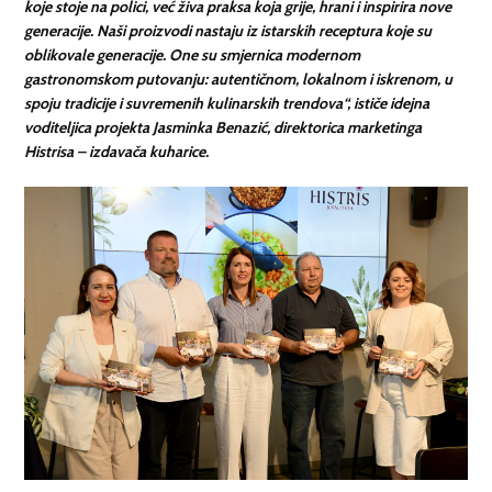
koje stoje na polici, već živa praksa koja grije, hrani i inspirira nove
generacije. Naši proizvodi nastaju iz istarskih receptura koje su
oblikovale generacije. One su smjernica modernom
gastronomskom putovanju: autentičnom, lokalnom i iskrenom, u
spoju tradicije i suvremenih kulinarskih trendova“, ističe idejna
voditeljica projekta Jasminka Benazić, direktorica marketinga
Histrisa – izdavača kuharice.