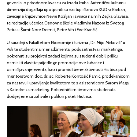
govorila o prirodnom kvascu za izradu kruha. Autentičnu kulturnu
dimenziju događaja upotpunili su nastupi članova KUD-a Barban,
zavičajne književnice Nevie Kožljan i svirača na mih Željka Glavaša,
te recitacije učenica Osnovne škole Vladimira Nazora iz Svetog
Petra u Šumi: Nore Dermit, Petre Vrh i Eve Krančić.
U suradnji s Fakultetom Ekonomije i turizma „Dr. Mijo Mirković“ u
Puli te studentima menadžmenta, poduzetništva i marketinga,
pokrenuti su projektni zadaci kojima su studenti dobili priliku
osmisliti vlastite prijedloge promocije ove kuharice i
osmišljavanje eventa, kao i promidžbene aktivnosti Histrisa pod
mentorstvom doc. dr. sc. Roberte Kontošić Pamić, prodekanicom
za nastavu i upravljanje kvalitetom te s asistenticom Sarom Maga
s Katedre za marketing. Pobjedničkim timovima studenata
dodijeljene su zahvale i poklon paketi Histrisa.