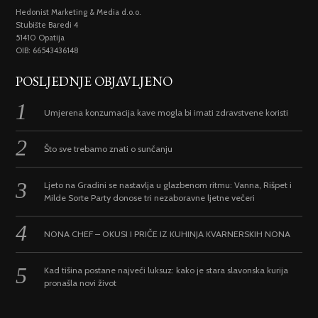
Hedonist Marketing & Media d.o.o.
Stubište Baredi 4
51410 Opatija
OIB: 66543436148
POSLJEDNJE OBJAVLJENO
Umjerena konzumacija kave mogla bi imati zdravstvene koristi
Što sve trebamo znati o sunčanju
Ljeto na Gradini se nastavlja u glazbenom ritmu: Vanna, Rišpet i
Milde Sorte Party donose tri nezaboravne ljetne večeri
NONA CHEF – OKUSI I PRIČE IZ KUHINJA KVARNERSKIH NONA
Kad tišina postane najveći luksuz: kako je stara slavonska kurija
pronašla novi život