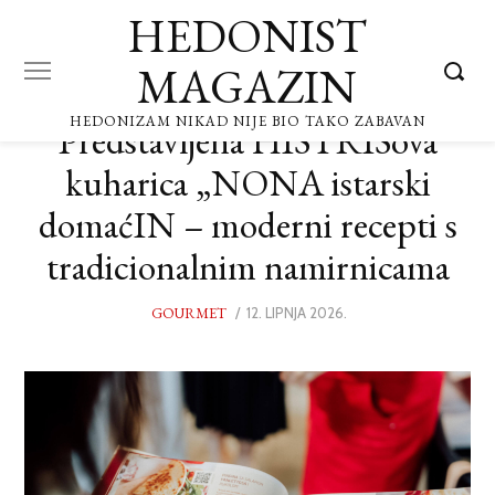
HEDONIST
MAGAZIN
HEDONIZAM NIKAD NIJE BIO TAKO ZABAVAN
Predstavljena HISTRISova
kuharica „NONA istarski
domaćIN – moderni recepti s
tradicionalnim namirnicama
GOURMET
POSTED
12. LIPNJA 2026.
12.
ON
LIPNJA
2026.