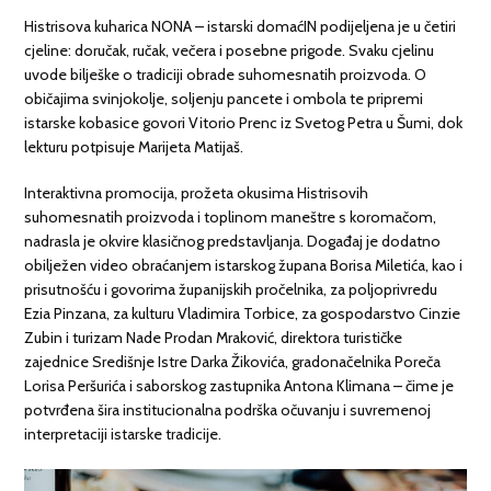
Histrisova kuharica NONA – istarski domaćIN podijeljena je u četiri
cjeline: doručak, ručak, večera i posebne prigode. Svaku cjelinu
uvode bilješke o tradiciji obrade suhomesnatih proizvoda. O
običajima svinjokolje, soljenju pancete i ombola te pripremi
istarske kobasice govori Vitorio Prenc iz Svetog Petra u Šumi, dok
lekturu potpisuje Marijeta Matijaš.
Interaktivna promocija, prožeta okusima Histrisovih
suhomesnatih proizvoda i toplinom maneštre s koromačom,
nadrasla je okvire klasičnog predstavljanja. Događaj je dodatno
obilježen video obraćanjem istarskog župana Borisa Miletića, kao i
prisutnošću i govorima županijskih pročelnika, za poljoprivredu
Ezia Pinzana, za kulturu Vladimira Torbice, za gospodarstvo Cinzie
Zubin i turizam Nade Prodan Mraković, direktora turističke
zajednice Središnje Istre Darka Žikovića, gradonačelnika Poreča
Lorisa Peršurića i saborskog zastupnika Antona Klimana – čime je
potvrđena šira institucionalna podrška očuvanju i suvremenoj
interpretaciji istarske tradicije.