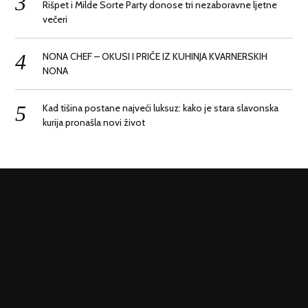
Rišpet i Milde Sorte Party donose tri nezaboravne ljetne
večeri
NONA CHEF – OKUSI I PRIČE IZ KUHINJA KVARNERSKIH
NONA
Kad tišina postane najveći luksuz: kako je stara slavonska
kurija pronašla novi život