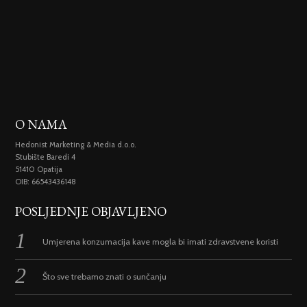
O NAMA
Hedonist Marketing & Media d.o.o.
Stubište Baredi 4
51410 Opatija
OIB: 66543436148
POSLJEDNJE OBJAVLJENO
Umjerena konzumacija kave mogla bi imati zdravstvene koristi
Što sve trebamo znati o sunčanju