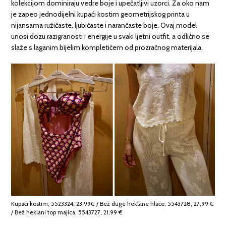
kolekcijom dominiraju vedre boje i upečatljivi uzorci. Za oko nam
je zapeo jednodijelni kupaći kostim geometrijskog printa u
nijansama ružičaste, ljubičaste i narančaste boje. Ovaj model
unosi dozu razigranosti i energije u svaki ljetni outfit, a odlično se
slaže s laganim bijelim kompletićem od prozračnog materijala.
Kupaći kostim, 5523324, 23,99€ / Bež duge heklane hlače, 5543728, 27,99 €
/ Bež heklani top majica, 5543727, 21,99 €