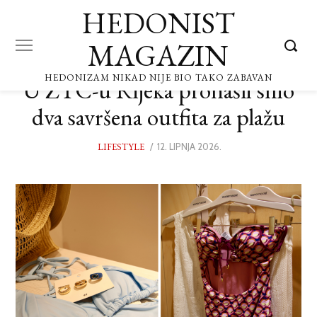
HEDONIST
MAGAZIN
HEDONIZAM NIKAD NIJE BIO TAKO ZABAVAN
U ZTC-u Rijeka pronašli smo
dva savršena outfita za plažu
LIFESTYLE
POSTED
12. LIPNJA 2026.
12.
ON
LIPNJA
2026.