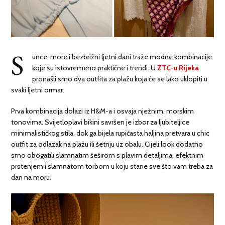
S
unce, more i bezbrižni ljetni dani traže modne kombinacije
koje su istovremeno praktične i trendi. U
ZTC-u Rijeka
pronašli smo dva outfita za plažu koja će se lako uklopiti u
svaki ljetni ormar.
Prva kombinacija dolazi iz H&M-a i osvaja nježnim, morskim
tonovima. Svijetloplavi bikini savršen je izbor za ljubiteljice
minimalističkog stila, dok ga bijela rupičasta haljina pretvara u chic
outfit za odlazak na plažu ili šetnju uz obalu. Cijeli look dodatno
smo obogatili slamnatim šeširom s plavim detaljima, efektnim
prstenjem i slamnatom torbom u koju stane sve što vam treba za
dan na moru.