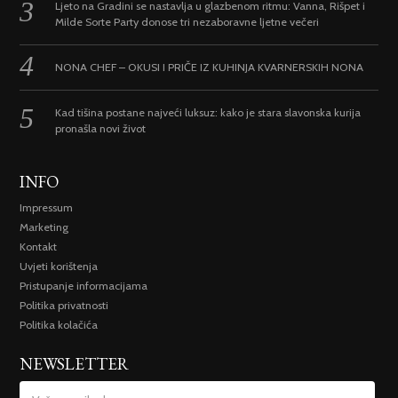
Ljeto na Gradini se nastavlja u glazbenom ritmu: Vanna, Rišpet i
Milde Sorte Party donose tri nezaboravne ljetne večeri
NONA CHEF – OKUSI I PRIČE IZ KUHINJA KVARNERSKIH NONA
Kad tišina postane najveći luksuz: kako je stara slavonska kurija
pronašla novi život
INFO
Impressum
Marketing
Kontakt
Uvjeti korištenja
Pristupanje informacijama
Politika privatnosti
Politika kolačića
NEWSLETTER