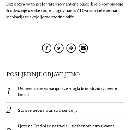
Bez obzira na to preferirate li romantične plavo-bijele kombinacije
ili odvažnije uzorke i boje, u trgovinama ZTC-a lako ćete pronaći
inspiraciju za svoje ljetne modne priče.
POSLJEDNJE OBJAVLJENO
Umjerena konzumacija kave mogla bi imati zdravstvene
koristi
Što sve trebamo znati o sunčanju
Ljeto na Gradini se nastavlja u glazbenom ritmu: Vanna,