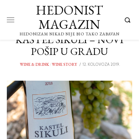
HEDONIST
MAGAZIN
HEDONIZAM NIKAD NIJE BIO TAKO ZABAVAN
KAŠTEL SIKULI – NOVI
POŠIP U GRADU
WINE & DRINK
/
WINE STORY
POSTED
12. KOLOVOZA 2019.
13.
ON
KOLOVOZ
2019.