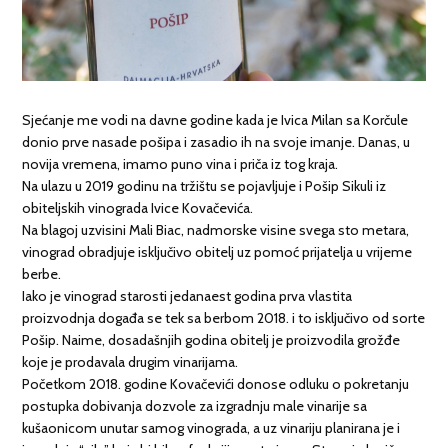
Sjećanje me vodi na davne godine kada je Ivica Milan sa Korčule
donio prve nasade pošipa i zasadio ih na svoje imanje. Danas, u
novija vremena, imamo puno vina i priča iz tog kraja.
Na ulazu u 2019 godinu na tržištu se pojavljuje i Pošip Sikuli iz
obiteljskih vinograda Ivice Kovačevića.
Na blagoj uzvisini Mali Biac, nadmorske visine svega sto metara,
vinograd obradjuje isključivo obitelj uz pomoć prijatelja u vrijeme
berbe.
Iako je vinograd starosti jedanaest godina prva vlastita
proizvodnja događa se tek sa berbom 2018. i to isključivo od sorte
Pošip. Naime, dosadašnjih godina obitelj je proizvodila grožđe
koje je prodavala drugim vinarijama.
Početkom 2018. godine Kovačevići donose odluku o pokretanju
postupka dobivanja dozvole za izgradnju male vinarije sa
kušaonicom unutar samog vinograda, a uz vinariju planirana je i