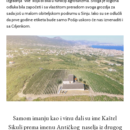
izgradnja “vile” koja bi bila u funkciji agroturizma. Stoga je logična
odluka bila započeti i sa vlastitom preradom svoga grozdja za
sada još u malom obiteljskom podrumu u Sinju. Iako su se odlučili
da prve godine etiketa bude samo Pošip uskoro će nas iznenaditi i
sa Crljenkom.
Samom imanju kao i vinu dali su ime Kaštel
Sikuli prema imenu Antičkog naselja iz drugog