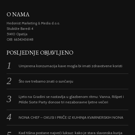
O NAMA
Hedonist Marketing & Media d.o.o.
Stubište Baredi 4
51410 Opatija
OIB: 66543436148
POSLJEDNJE OBJAVLJENO
Umjerena konzumacija kave mogla bi imati zdravstvene koristi
Što sve trebamo znati o sunčanju
Ljeto na Gradini se nastavlja u glazbenom ritmu: Vanna, Rišpet i
Milde Sorte Party donose tri nezaboravne ljetne večeri
NONA CHEF – OKUSI I PRIČE IZ KUHINJA KVARNERSKIH NONA
Kad tišina postane najveći luksuz: kako je stara slavonska kurija