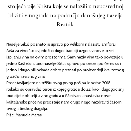
stoljeća pije Krista koje se nalazili u neposrednoj
blizini vinograda na području današnjeg naselja
Resnik.
Naselje Sikuli poznato je upravo po velikom nalazištu amfora i
čaša za vino što svjedoči o dugoj tradiciji uzgoja vinove loze i
ispijanju vina na ovim prostorima. Sam naziv vina tako povezuje u
jedno Kaštela i staro naselje Sikuli upravo po onom po čemu su i
jedno i drugo bili nekada dobro poznati po proizvodnji kvalitetnog
grožđa i izvrsnog vina.
Predstavljanjem na tržištu svog prvog pošipa iz berbe 2018.
itekako su opravdali teroir iz kojeg grozđe dolazi kao i dugogodišnji
trud cijele obitelji u vinogradu a u iščekivanju nastavka nove
kaštelanske priče ne preostaje nam drugo nego nazdraviti čašom
ovog istinskog dragulja.
Piše: Manuela Maras