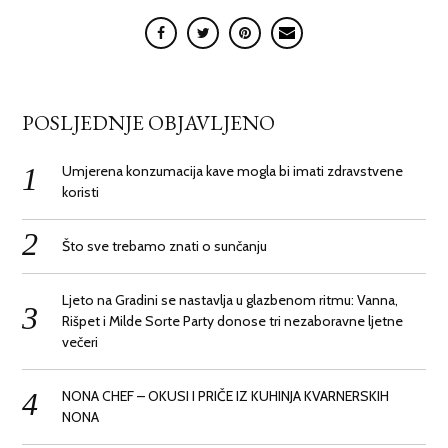
POSLJEDNJE OBJAVLJENO
Umjerena konzumacija kave mogla bi imati zdravstvene
koristi
Što sve trebamo znati o sunčanju
Ljeto na Gradini se nastavlja u glazbenom ritmu: Vanna,
Rišpet i Milde Sorte Party donose tri nezaboravne ljetne
večeri
NONA CHEF – OKUSI I PRIČE IZ KUHINJA KVARNERSKIH
NONA