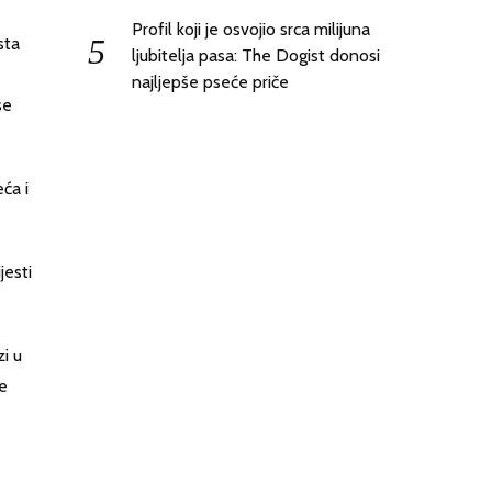
Profil koji je osvojio srca milijuna
sta
ljubitelja pasa: The Dogist donosi
najljepše pseće priče
se
ća i
jesti
zi u
je