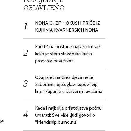
OBJAVLJENO
NONA CHEF – OKUSI I PRIČE IZ
KUHINJA KVARNERSKIH NONA
Kad tišina postane najveći luksuz:
kako je stara slavonska kurija
pronašla novi život
Ovaj izlet na Cres djeca neće
zaboraviti: bjeloglavi supovi, zip
line i kupanje u skrivenim uvalama
Kada i najbolja prijateljstva počnu
umarati: Sve više ljudi govori o
ja
“friendship burnoutu”