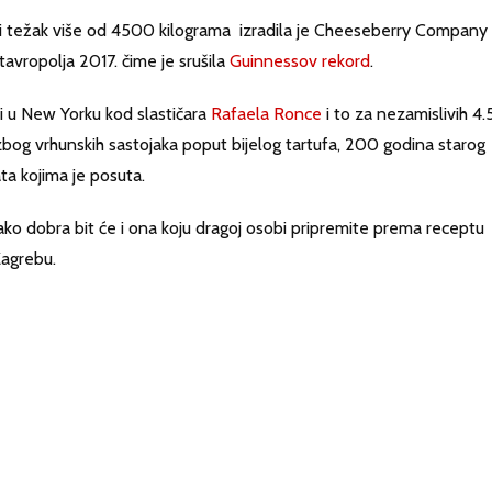
i težak više od 4500 kilograma izradila je Cheeseberry Company
vropolja 2017. čime je srušila
Guinnessov rekord
.
ti u New Yorku kod slastičara
Rafaela Ronce
i to za nezamislivih 4
zbog vrhunskih sastojaka poput bijelog tartufa, 200 godina starog
ata kojima je posuta.
ako dobra bit će i ona koju dragoj osobi pripremite prema receptu
Zagrebu.