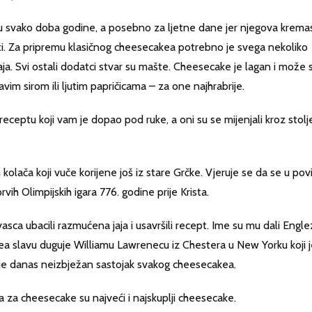
 u svako doba godine, a posebno za ljetne dane jer njegova krema
ti. Za pripremu klasičnog cheesecakea potrebno je svega nekoliko
 jaja. Svi ostali dodatci stvar su mašte. Cheesecake je lagan i može 
vim sirom ili ljutim papričicama – za one najhrabrije.
receptu koji vam je dopao pod ruke, a oni su se mijenjali kroz stolje
kolača koji vuče korijene još iz stare Grčke. Vjeruje se da se u povi
vih Olimpijskih igara 776. godine prije Krista.
asca ubacili razmućena jaja i usavršili recept. Ime su mu dali Engle
kea slavu duguje Williamu Lawrenecu iz Chestera u New Yorku koji 
ji je danas neizbježan sastojak svakog cheesecakea.
za cheesecake su najveći i najskuplji cheesecake.