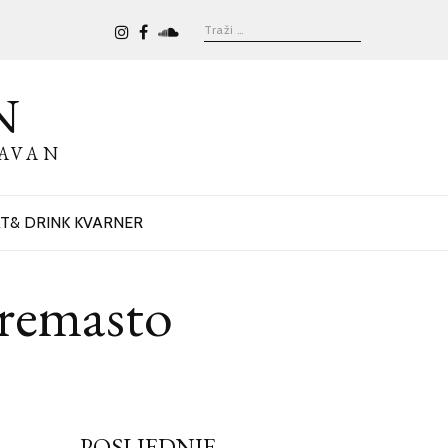
N
BAVAN
T& DRINK KVARNER
remasto
POSLJEDNJE