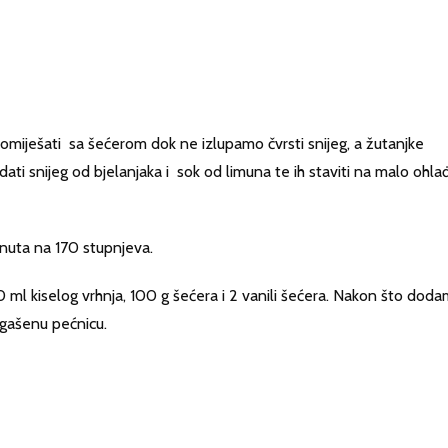
 pomiješati sa šećerom dok ne izlupamo čvrsti snijeg, a žutanjke
dati snijeg od bjelanjaka i sok od limuna te ih staviti na malo ohl
inuta na 170 stupnjeva.
0 ml kiselog vrhnja, 100 g šećera i 2 vanili šećera. Nakon što dod
 ugašenu pećnicu.