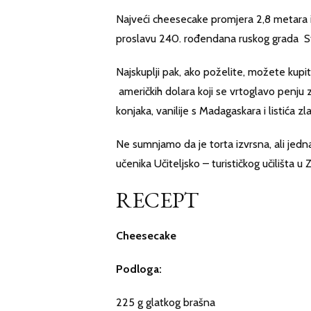
Najveći cheesecake promjera 2,8 metara 
proslavu 240. rođendana ruskog grada Sta
Najskuplji pak, ako poželite, možete kupi
američkih dolara koji se vrtoglavo penju 
konjaka, vanilije s Madagaskara i listića zl
Ne sumnjamo da je torta izvrsna, ali jedn
učenika Učiteljsko – turističkog učilišta u 
RECEPT
Cheesecake
Podloga:
225 g glatkog brašna