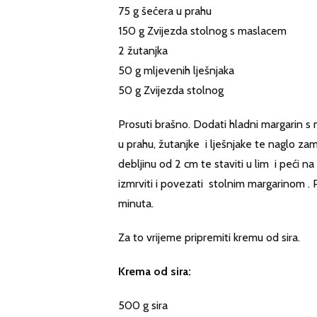
75 g šećera u prahu
150 g Zvijezda stolnog s maslacem
2 žutanjka
50 g mljevenih lješnjaka
50 g Zvijezda stolnog
Prosuti brašno. Dodati hladni margarin s
u prahu, žutanjke i lješnjake te naglo zam
debljinu od 2 cm te staviti u lim i peći 
izmrviti i povezati stolnim margarinom . 
minuta.
Za to vrijeme pripremiti kremu od sira.
Krema od sira:
500 g sira