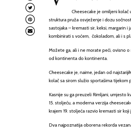
Cheesecake je omiljeni kolač
struktura pruža osvježenje i dozu sočnos
sastojaka – kremasti sir, keksi, margarin i
kombinirati s voćem, čokoladom, ali i s pla
Možete ga, ali i ne morate peći, ovisno o 
od kontinenta do kontinenta.
Cheesecake je, naime, jedan od najstarijih 
kolač sa sirom služio sportašima tijekom pr
Kasnije su ga preuzeli Rimljani, umjesto kv
15. stoljeću, a moderna verzija cheeseca
krajem 19. stoljeća razvio kremasti sir ko
Dva najpoznatija oborena rekorda vezana 