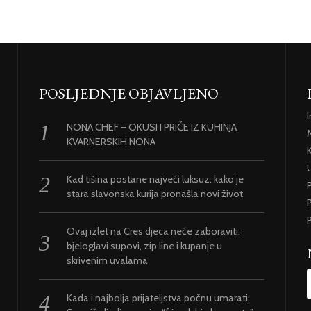
POSLJEDNJE OBJAVLJENO
NONA CHEF – OKUSI I PRIČE IZ KUHINJA
KVARNERSKIH NONA
U
Kad tišina postane najveći luksuz: kako je
stara slavonska kurija pronašla novi život
P
P
Ovaj izlet na Cres djeca neće zaboraviti:
bjeloglavi supovi, zip line i kupanje u
skrivenim uvalama
Kada i najbolja prijateljstva počnu umarati: