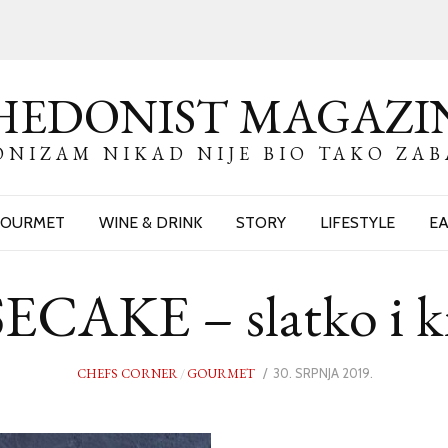
HEDONIST MAGAZI
NIZAM NIKAD NIJE BIO TAKO ZA
OURMET
WINE & DRINK
STORY
LIFESTYLE
EA
CAKE – slatko i k
CHEFS CORNER
/
GOURMET
POSTED
30. SRPNJA 2019.
ON