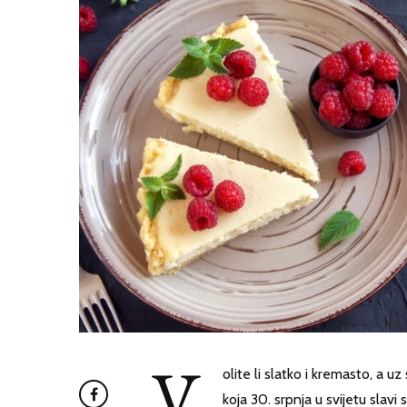
V
olite li slatko i kremasto, a uz
koja 30. srpnja u svijetu slavi 