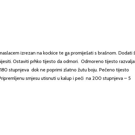
 maslacem izrezan na kockice te ga promiješati s brašnom. Dodati 
ijesiti. Ostaviti prhko tijesto da odmori. Odmoreno tijesto razvalja
na 180 stupnjeva dok ne poprimi zlatno žutu boju. Pečeno tijesto
Pripremljenu smjesu utisnuti u kalup i peći na 200 stupnjeva – 5