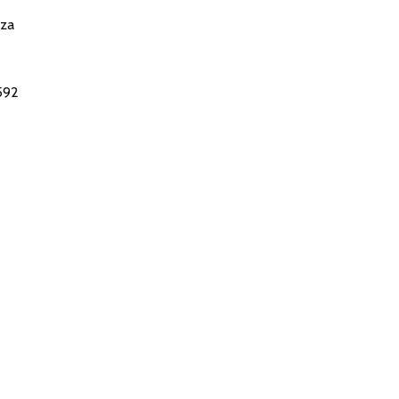
 za
.592