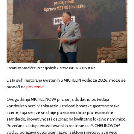
Tomislav Smolčec, predsjednik Uprave METRO Hrvatska
Lista svih restorana uvrštenih u MICHELIN vodič za 2026. može se
pronaći na
poveznici
.
Ovogodišnja MICHELINOVA priznanja dodatno potvrđuju
kontinuiran rast i visoku razinu zrelosti hrvatske gastronomske
scene, koja se sve snažnije pozicionira kroz profesionalne
standarde, inovativnost i oslonac na kvalitetne lokalne namirnice.
Povećana zastupljenost hrvatskih restorana u MICHELINOVOM
vodiču odražava dugoročan razvoj sektora i njegovu sve veću