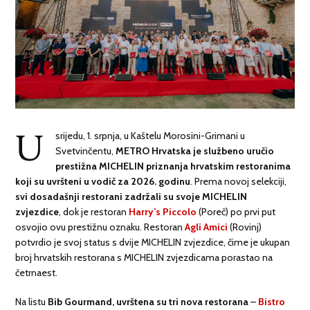
U
srijedu, 1. srpnja, u Kaštelu Morosini-Grimani u
Svetvinčentu,
METRO Hrvatska je službeno uručio
prestižna MICHELIN priznanja hrvatskim restoranima
koji su uvršteni u vodič za 2026. godinu
. Prema novoj selekciji,
svi dosadašnji restorani zadržali su svoje MICHELIN
zvjezdice
, dok je restoran
Harry’s Piccolo
(Poreč) po prvi put
osvojio ovu prestižnu oznaku. Restoran
Agli Amici
(Rovinj)
potvrdio je svoj status s dvije MICHELIN zvjezdice, čime je ukupan
broj hrvatskih restorana s MICHELIN zvjezdicama porastao na
četrnaest.
Na listu
Bib Gourmand, uvrštena su tri nova restorana
–
Bistro