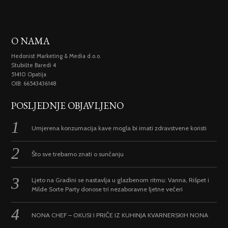
O NAMA
Hedonist Marketing & Media d.o.o.
Stubište Baredi 4
51410 Opatija
OIB: 66543436148
POSLJEDNJE OBJAVLJENO
Umjerena konzumacija kave mogla bi imati zdravstvene koristi
Što sve trebamo znati o sunčanju
Ljeto na Gradini se nastavlja u glazbenom ritmu: Vanna, Rišpet i
Milde Sorte Party donose tri nezaboravne ljetne večeri
NONA CHEF – OKUSI I PRIČE IZ KUHINJA KVARNERSKIH NONA