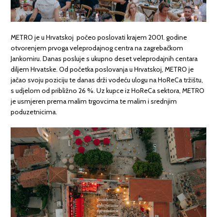
METRO je u Hrvatskoj počeo poslovati krajem 2001. godine
otvorenjem prvoga veleprodajnog centra na zagrebačkom
Jankomiru. Danas posluje s ukupno deset veleprodajnih centara
diljem Hrvatske. Od početka poslovanja u Hrvatskoj, METRO je
jačao svoju poziciju te danas drži vodeću ulogu na HoReCa tržištu,
s udjelom od približno 26 %. Uz kupce iz HoReCa sektora, METRO
je usmjeren prema malim trgovcima te malim i srednjim
poduzetnicima.