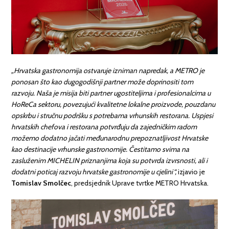
„Hrvatska gastronomija ostvaruje izniman napredak, a METRO je
ponosan što kao dugogodišnji partner može doprinositi tom
razvoju. Naša je misija biti partner ugostiteljima i profesionalcima u
HoReCa sektoru, povezujući kvalitetne lokalne proizvode, pouzdanu
opskrbu i stručnu podršku s potrebama vrhunskih restorana. Uspjesi
hrvatskih chefova i restorana potvrđuju da zajedničkim radom
možemo dodatno jačati međunarodnu prepoznatljivost Hrvatske
kao destinacije vrhunske gastronomije. Čestitamo svima na
zasluženim MICHELIN priznanjima koja su potvrda izvrsnosti, ali i
dodatni poticaj razvoju hrvatske gastronomije u cjelini“,
izjavio je
Tomislav Smolčec
, predsjednik Uprave tvrtke METRO Hrvatska.