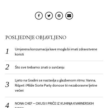
POSLJEDNJE OBJAVLJENO
Umjerena konzumacija kave mogla bi imati zdravstvene
koristi
Što sve trebamo znati o sunčanju
Ljeto na Gradini se nastavlja u glazbenom ritmu: Vanna,
Rišpet i Milde Sorte Party donose tri nezaboravne ljetne
večeri
NONA CHEF – OKUSI I PRIČE IZ KUHINJA KVARNERSKIH