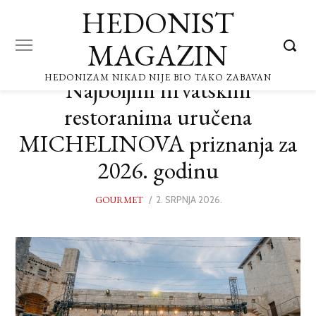
HEDONIST
MAGAZIN
HEDONIZAM NIKAD NIJE BIO TAKO ZABAVAN
Najboljim hrvatskim
restoranima uručena
MICHELINOVA priznanja za
2026. godinu
GOURMET
POSTED
2. SRPNJA 2026.
2.
ON
SRPNJA
2026.