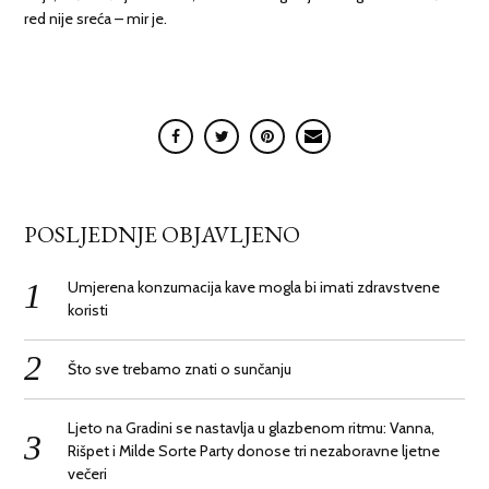
red nije sreća – mir je.
POSLJEDNJE OBJAVLJENO
Umjerena konzumacija kave mogla bi imati zdravstvene
koristi
Što sve trebamo znati o sunčanju
Ljeto na Gradini se nastavlja u glazbenom ritmu: Vanna,
Rišpet i Milde Sorte Party donose tri nezaboravne ljetne
večeri