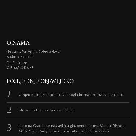
O NAMA
Hedonist Marketing & Media d.o.o.
Stubište Baredi 4
51410 Opatija
OIB: 66543436148
POSLJEDNJE OBJAVLJENO
Umjerena konzumacija kave mogla bi imati zdravstvene koristi
Što sve trebamo znati o sunčanju
Ljeto na Gradini se nastavlja u glazbenom ritmu: Vanna, Rišpet i
Milde Sorte Party donose tri nezaboravne ljetne večeri