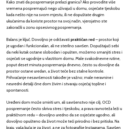
Kako znati da pospremanje prelazi granicu? Ako provodite više
vremena pospremajući nego uživajući u domu, osjećate tjeskobu
kada nešto nije na svom mjestu, ili ne dopuštate drugim
ukućanima da koriste prostor na svoj način, vjerojatno ste
zakoračili u zonu opsesivnog pospremanja.
Balans je ključ. Dovoljno je održavati
praktičan red
– prostor koji
je ugodan i funkcionalan, ali ne sterilno savršen. Dopuštajući sebi
da neki kutak ostane slobodan i opušten, možemo smanjiti stres i
osjećati se ugodnije u vlastitom domu. Male svakodnevne rutine,
poput deset minuta pospremanja dnevno, često su dovoljne da
prostor ostane uredan, a život teče bez stalne kontrole.
Prihvaćanje nesavršenosti također je važno; male neravnine i
neuredni detalji čine dom živim i stvaraju osjećaj topline i
spontanosti.
Uređeni dom može smiriti um, ali savršenstvo nije cilj. OCD
pospremanje često skriva stres i tjeskobu, a prava ravnoteža leži u
praktičnom redu – dovoljno uredno da se osjećate ugodno, ali
dovoljno opušteno da život može teći prirodno i bez pritiska. Na
kraju, vaša kuća je za život, a ne za fotografije Instagrama. Savršen