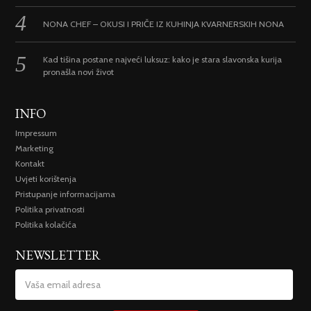
NONA CHEF – OKUSI I PRIČE IZ KUHINJA KVARNERSKIH NONA
Kad tišina postane najveći luksuz: kako je stara slavonska kurija
pronašla novi život
INFO
Impressum
Marketing
Kontakt
Uvjeti korištenja
Pristupanje informacijama
Politika privatnosti
Politika kolačića
NEWSLETTER