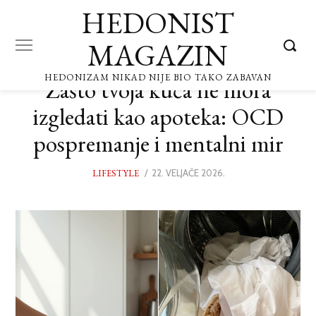
HEDONIST
MAGAZIN
HEDONIZAM NIKAD NIJE BIO TAKO ZABAVAN
Zašto tvoja kuća ne mora
izgledati kao apoteka: OCD
pospremanje i mentalni mir
LIFESTYLE
POSTED
22. VELJAČE 2026.
20.
ON
VELJAČE
2026.