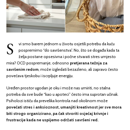
S
vi smo barem jednom u životu osjetili potrebu da kuću
pospremimo “do savršenstva”. No, što se događa kada ta
želja postane opsesivna i počne stvarati stres umjesto
mira? OCD pospremanje, odnosno
pretjerana težnja za
savršenim redom
, može izgledati bezazleno, ali zapravo često
povećava tjeskobu i iscrpljuje energiju.
Uređen prostor ugodan je oku i može nas umiriti, no stalna
potreba da sve bude “kao u apoteci” često ima suprotan učinak.
Psiholozi ističu da prevelika kontrola nad okolinom može
povećati stres i anksioznost, umanjiti kreativnost jer sve mora
biti strogo organizirano, pa čak stvoriti osjećaj krivnje i
frustracije kada ne uspijemo održati savršeni red.