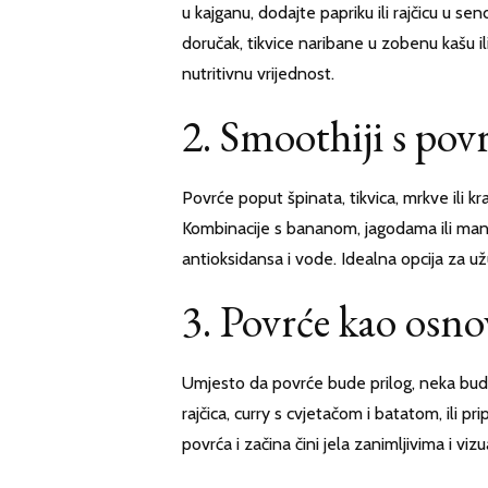
u kajganu, dodajte papriku ili rajčicu u sen
doručak, tikvice naribane u zobenu kašu 
nutritivnu vrijednost.
2. Smoothiji s povr
Povrće poput špinata, tikvica, mrkve ili k
Kombinacije s bananom, jagodama ili mang
antioksidansa i vode. Idealna opcija za u
3. Povrće kao osno
Umjesto da povrće bude prilog, neka bude 
rajčica, curry s cvjetačom i batatom, ili p
povrća i začina čini jela zanimljivima i viz