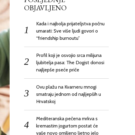
OBJAVLJENO
Kada i najbolja prijateljstva počnu
umarati: Sve više ljudi govori o
“friendship burnoutu”
Profil koji je osvojio srca milijuna
ljubitelja pasa: The Dogist donosi
najljepše pseće priče
Ovu plažu na Kvarneru mnogi
smatraju jednom od najljepših u
Hrvatskoj
Mediteranska pečena mrkva s
kremastim jogurtom postat će
vaše novo omiljeno ljetno jelo