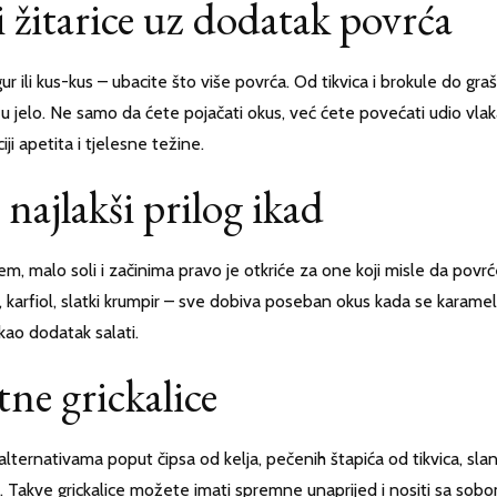
 i žitarice uz dodatak povrća
ur ili kus-kus – ubacite što više povrća. Od tikvica i brokule do graš
 u jelo. Ne samo da ćete pojačati okus, već ćete povećati udio vlak
ji apetita i tjelesne težine.
najlakši prilog ikad
m, malo soli i začinima pravo je otkriće za one koji misle da povr
ce, karfiol, slatki krumpir – sve dobiva poseban okus kada se karameli
 kao dodatak salati.
tne grickalice
alternativama poput čipsa od kelja, pečenih štapića od tikvica, sla
ta. Takve grickalice možete imati spremne unaprijed i nositi sa sob