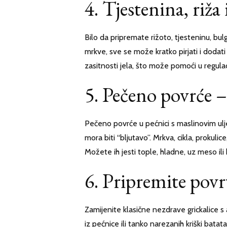
4. Tjestenina, riža
Bilo da pripremate rižoto, tjesteninu, bulg
mrkve, sve se može kratko pirjati i dodati
zasitnosti jela, što može pomoći u regulaci
5. Pečeno povrće – 
Pečeno povrće u pećnici s maslinovim ulje
mora biti “bljutavo”. Mrkva, cikla, prokuli
Možete ih jesti tople, hladne, uz meso ili
6. Pripremite povr
Zamijenite klasične nezdrave grickalice s 
iz pećnice ili tanko narezanih kriški bata