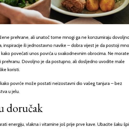
žene prehrane, ali unatoč tome mnogi ga ne konzumiraju dovoljno
inspiracije ili jednostavno navike – dobra vijest je da postoji mn
ina kako povećati unos povrća u svakodnevnim obrocima. Ne morate
ati prehranu. Dovoljno je da postupno, ali dosljedno uvodite male
ke koristi.
kako povrće može postati neizostavni dio vašeg tanjura – bez
tva u jelu.
 u doručak
 energiju, vlakna i vitamine još prije prve kave. Ubacite šaku šp