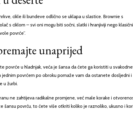
mrkve, cikle ili bundeve odlično se uklapa u slastice. Brownie s
ač s ciklom – svi oni mogu biti sočni, slatki i hranjiviji nego klasični
 vole povrće”.
ipremajte unaprijed
e povrće u hladnjak, veća je šansa da ćete ga koristiti u svakodn
em jednim povrćem po obroku pomaže vam da ostanete dosljedni i
 u žurbi.
ehranu ne zahtijeva radikalne promjene, već male korake i otvoreno
šansu povrću, to ćete više otkriti koliko je raznoliko, ukusno i ko