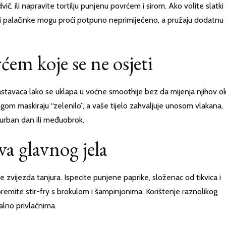
dvič, ili napravite tortilju punjenu povrćem i sirom. Ako volite slatki
ili palačinke mogu proći potpuno neprimijećeno, a pružaju dodatnu
ćem koje se ne osjeti
rastavaca lako se uklapa u voćne smoothije bez da mijenja njihov ok
om maskiraju “zelenilo”, a vaše tijelo zahvaljuje unosom vlakana,
žurban dan ili međuobrok.
va glavnog jela
zvijezda tanjura. Ispecite punjene paprike, složenac od tikvica i
ripremite stir-fry s brokulom i šampinjonima. Korištenje raznolikog
ualno privlačnima.