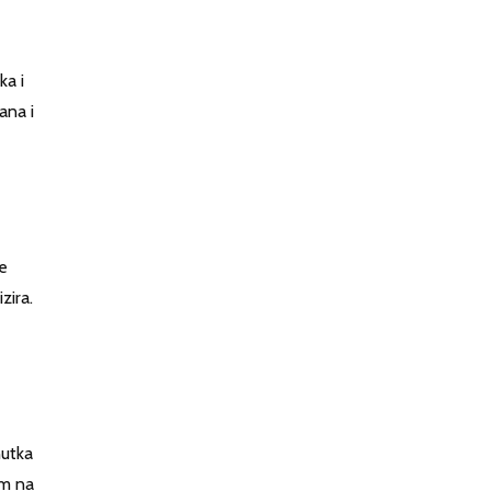
ka i
ana i
će
zira.
nutka
om na