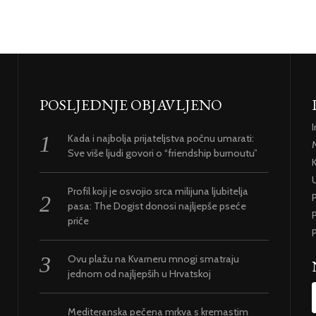
POSLJEDNJE OBJAVLJENO
Kada i najbolja prijateljstva počnu umarati:
Sve više ljudi govori o “friendship burnoutu”
U
Profil koji je osvojio srca milijuna ljubitelja
pasa: The Dogist donosi najljepše pseće
P
priče
P
Ovu plažu na Kvarneru mnogi smatraju
jednom od najljepših u Hrvatskoj
Mediteranska pečena mrkva s kremastim