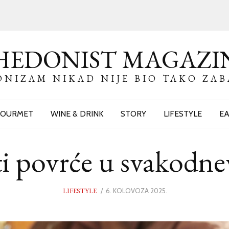
HEDONIST MAGAZI
NIZAM NIKAD NIJE BIO TAKO ZA
OURMET
WINE & DRINK
STORY
LIFESTYLE
EA
ti povrće u svakodn
LIFESTYLE
POSTED
6. KOLOVOZA 2025.
6.
ON
KOLOVOZA
2025.