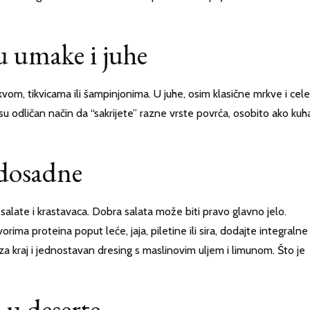
u umake i juhe
m, tikvicama ili šampinjonima. U juhe, osim klasične mrkve i cele
e su odličan način da “sakrijete” razne vrste povrća, osobito ako kuh
u dosadne
salate i krastavaca. Dobra salata može biti pravo glavno jelo.
orima proteina poput leće, jaja, piletine ili sira, dodajte integralne
 za kraj i jednostavan dresing s maslinovim uljem i limunom. Što je
 u deserte