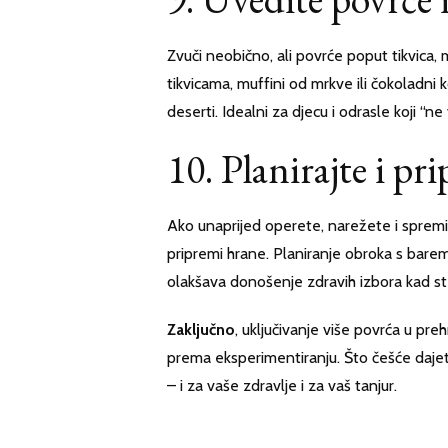
Zvuči neobično, ali povrće poput tikvica, 
tikvicama, muffini od mrkve ili čokoladni kol
deserti. Idealni za djecu i odrasle koji “ne
10. Planirajte i pr
Ako unaprijed operete, narežete i spremit
pripremi hrane. Planiranje obroka s bar
olakšava donošenje zdravih izbora kad ste
Zaključno
, uključivanje više povrća u pr
prema eksperimentiranju. Što češće dajete 
– i za vaše zdravlje i za vaš tanjur.