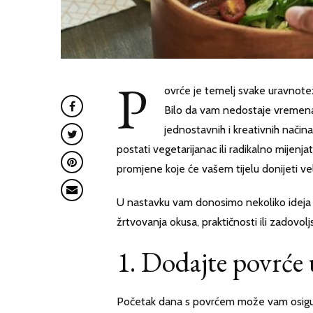
P
ovrće je temelj svake uravnote
Bilo da vam nedostaje vremena, 
jednostavnih i kreativnih nač
postati vegetarijanac ili radikalno mijenj
promjene koje će vašem tijelu donijeti veli
U nastavku vam donosimo nekoliko ideja 
žrtvovanja okusa, praktičnosti ili zadovoljs
1. Dodajte povrće
Početak dana s povrćem može vam osigurati