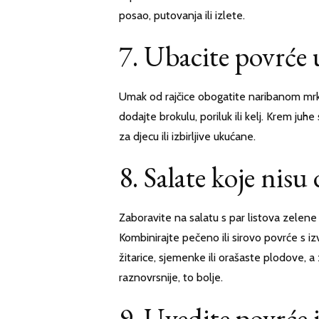
posao, putovanja ili izlete.
7. Ubacite povrće 
Umak od rajčice obogatite naribanom mrkvo
dodajte brokulu, poriluk ili kelj. Krem juh
za djecu ili izbirljive ukućane.
8. Salate koje nis
Zaboravite na salatu s par listova zelene 
Kombinirajte pečeno ili sirovo povrće s izv
žitarice, sjemenke ili orašaste plodove, a
raznovrsnije, to bolje.
9. Uvedite povrće i