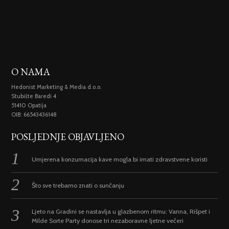
O NAMA
Hedonist Marketing & Media d.o.o.
Stubište Baredi 4
51410 Opatija
OIB: 66543436148
POSLJEDNJE OBJAVLJENO
Umjerena konzumacija kave mogla bi imati zdravstvene koristi
Što sve trebamo znati o sunčanju
Ljeto na Gradini se nastavlja u glazbenom ritmu: Vanna, Rišpet i
Milde Sorte Party donose tri nezaboravne ljetne večeri