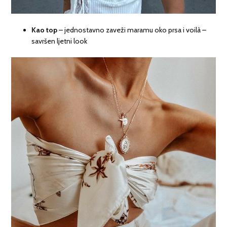
Kao top
– jednostavno zaveži maramu oko prsa i voilà –
savršen ljetni look