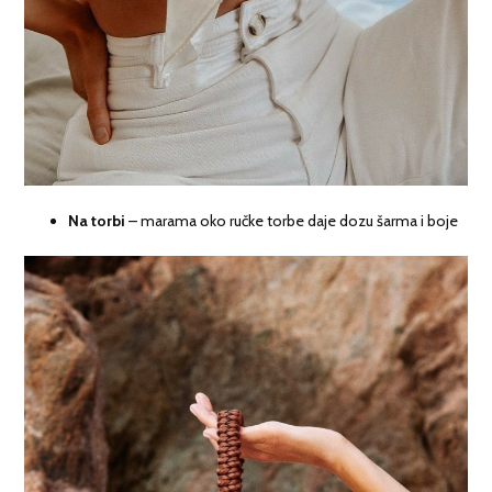
Na torbi
– marama oko ručke torbe daje dozu šarma i boje