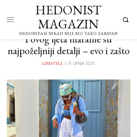
HEDONIST
MAGAZIN
HEDONIZAM NIKAD NIJE BIO TAKO ZABAVAN
I ovog ljeta marame su
najpoželjniji detalji – evo i zašto
LIFESTYLE
POSTED
13. LIPNJA 2025.
13.
ON
LIPNJA
2025.