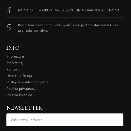
NONA CHEF – OKUSI I PRIČE IZ KUHINJA KVARNERSKIH NONA
Kad tišina postane najveći luksuz: kako je stara slavonska kurija
pronašla novi život
INFO
Impressum
Marketing
Kontakt
Uvjeti korištenja
Pristupanje informacijama
Politika privatnosti
Politika kolačića
NEWSLETTER