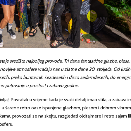
staje središte najboljeg provoda. Tri dana fantastične glazbe, plesa,
ovljive atmosfere vraćaju nas u zlatne dane 20. stoljeća. Od ludih
etih, preko buntovnih šezdesetih i disco sedamdesetih, do energič
no putovanje u prošlost i zabavu godine.
vljaj! Povratak u vrijeme kada je svaki detalj imao stila, a zabava i
 se u šarene retro oaze ispunjene glazbom, plesom i dobrom vibrom
kama, provozati se na skejtu, razgledati oldtajmere i retro sajam ili
osferu.