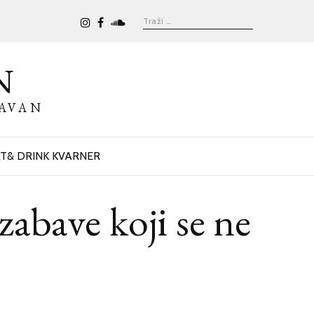
N
BAVAN
T& DRINK KVARNER
abave koji se ne