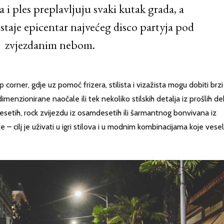
i ples preplavljuju svaki kutak grada, a
staje epicentar najvećeg disco partyja pod
zvjezdanim nebom.
p corner, gdje uz pomoć frizera, stilista i vizažista mogu dobiti brzi
redimenzionirane naočale ili tek nekoliko stilskih detalja iz prošlih d
desetih, rock zvijezdu iz osamdesetih ili šarmantnog bonvivana iz
 cilj je uživati u igri stilova i u modnim kombinacijama koje vesel