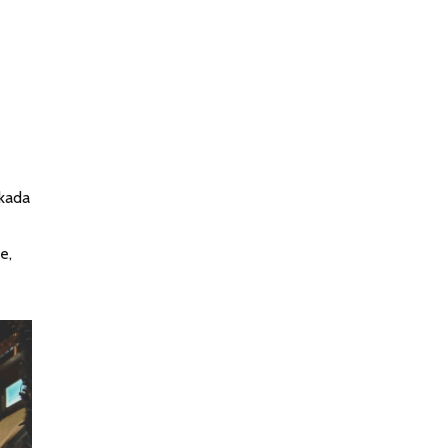
ekada
e,