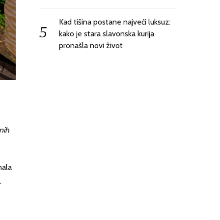
Kad tišina postane najveći luksuz:
kako je stara slavonska kurija
pronašla novi život
nih
mala
.