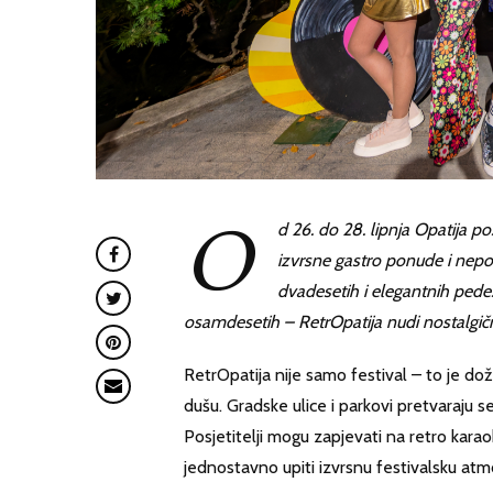
O
d 26. do 28. lipnja Opatija po
izvrsne gastro ponude i nepon
dvadesetih i elegantnih pedes
osamdesetih – RetrOpatija nudi nostalgič
RetrOpatija nije samo festival – to je doži
dušu. Gradske ulice i parkovi pretvaraju
Posjetitelji mogu zapjevati na retro karao
jednostavno upiti izvrsnu festivalsku atm