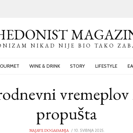
HEDONIST MAGAZI
NIZAM NIKAD NIJE BIO TAKO ZA
OURMET
WINE & DRINK
STORY
LIFESTYLE
EA
rodnevni vremeplov z
propušta
NAJAVE DOGAĐANJA
POSTED
10. SVIBNJA 2025.