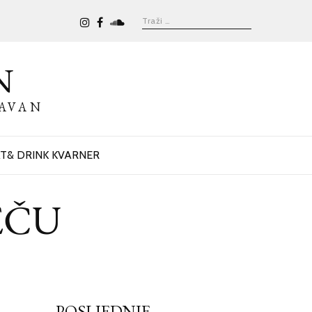
N
BAVAN
T& DRINK KVARNER
EČU
POSLJEDNJE