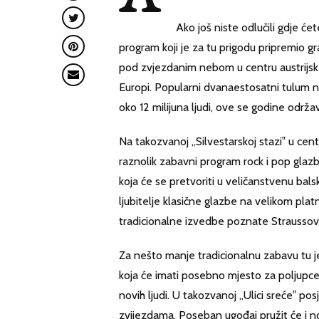
Ako još niste odlučili gdje ć
program koji je za tu prigodu pripremio gr
pod zvjezdanim nebom u centru austrijs
Europi. Popularni dvanaestosatni tulum na
oko 12 milijuna ljudi, ove se godine održav
Na takozvanoj „Silvestarskoj stazi‟ u ce
raznolik zabavni program rock i pop glaz
koja će se pretvoriti u veličanstvenu ba
ljubitelje klasične glazbe na velikom pl
tradicionalne izvedbe poznate Straussov
Za nešto manje tradicionalnu zabavu tu j
koja će imati posebno mjesto za poljupce
novih ljudi. U takozvanoj „Ulici sreće‟ posj
zvijezdama. Poseban ugođaj pružit će i 