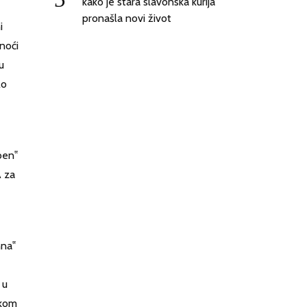
kako je stara slavonska kurija
pronašla novi život
i
 noći
u
lo
ben‟
A za
nna‟
 u
akom