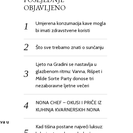
OBJAVLJENO
Umjerena konzumacija kave mogla
bi imati zdravstvene koristi
Što sve trebamo znati o sunčanju
Ljeto na Gradini se nastavlja u
glazbenom ritmu: Vanna, Rišpet i
Milde Sorte Party donose tri
nezaboravne ljetne večeri
NONA CHEF – OKUSI I PRIČE IZ
KUHINJA KVARNERSKIH NONA
ava u
Kad tišina postane najveći luksuz: