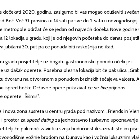
ete dočekati 2020. godinu, zasigurno bi vas mogao oduševiti svečan
ad Beč. Već 31. prosinca u 14 sati pa sve do 2 sata u novogodišnjoj
ke metropole održat će se jedan od najvećih dočeka Nove godine 
 12 lokacija u gradu, koji je od njegovih početaka do danas posjeti
a jubilarni 30. put pa će ponuda biti raskošnija no ikad.
ntru grada posjetitelje uz bogatu gastronomsku ponudu očekuje i
be uz dašak operete. Posebna plesna lokacija bit će pak ulica „Gra
lsku dvoranu na otvorenom s ponudom brzinskih tečajeva valcera. 
atnu ispred bečke Državne opere prikazivat će se
live
prijenos
e operete „Šišmiš‟.
e i nova zona susreta u centru grada pod nazivom „Friends in Vie
 i prostor za
speed dating
za jednostavno i zabavno upoznavanje
etitelji će pak moći zaviriti u svoju budućnost ili saznati što im piše
novogodišnje vožnje brodom na Dunavu kao i vožnja luksuznim vl