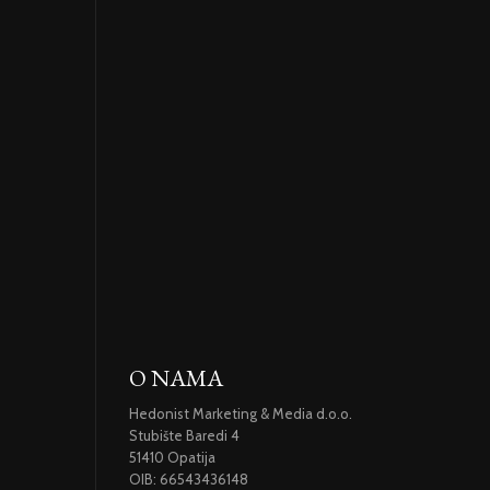
O NAMA
Hedonist Marketing & Media d.o.o.
Stubište Baredi 4
51410 Opatija
OIB: 66543436148