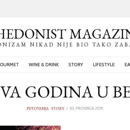
HEDONIST MAGAZI
NIZAM NIKAD NIJE BIO TAKO ZA
OURMET
WINE & DRINK
STORY
LIFESTYLE
EA
VA GODINA U B
PUTOVANJA
/
STORY
POSTED
30. PROSINCA 2019.
ON