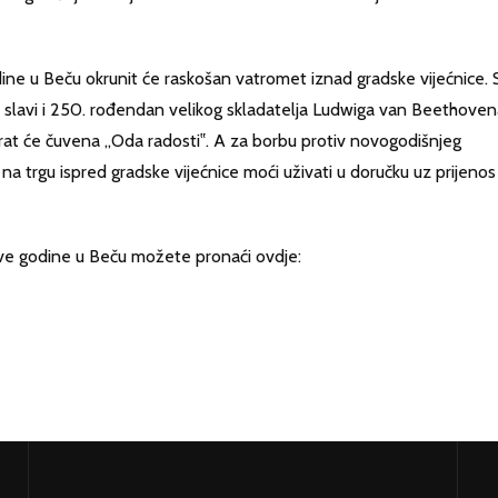
e u Beču okrunit će raskošan vatromet iznad gradske vijećnice. 
 slavi i 250. rođendan velikog skladatelja Ludwiga van Beethoven
at će čuvena „Oda radosti‟. A za borbu protiv novogodišnjeg
 na trgu ispred gradske vijećnice moći uživati u doručku uz prijenos
ve godine u Beču možete pronaći ovdje: