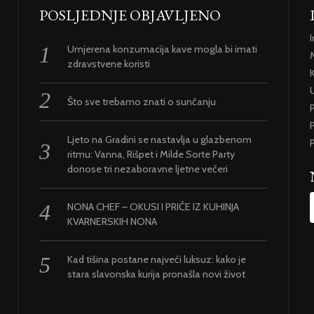
POSLJEDNJE OBJAVLJENO
Umjerena konzumacija kave mogla bi imati
zdravstvene koristi
U
Što sve trebamo znati o sunčanju
P
Ljeto na Gradini se nastavlja u glazbenom
P
ritmu: Vanna, Rišpet i Milde Sorte Party
donose tri nezaboravne ljetne večeri
NONA CHEF – OKUSI I PRIČE IZ KUHINJA
KVARNERSKIH NONA
Kad tišina postane najveći luksuz: kako je
stara slavonska kurija pronašla novi život