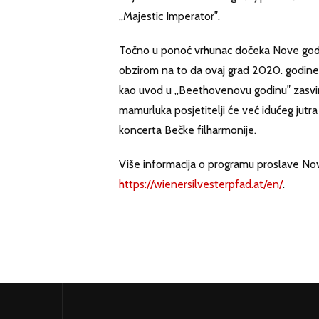
„Majestic Imperator‟.
Točno u ponoć vrhunac dočeka Nove godin
obzirom na to da ovaj grad 2020. godine
kao uvod u „Beethovenovu godinu‟ zasvir
mamurluka posjetitelji će već idućeg jutra
koncerta Bečke filharmonije.
Više informacija o programu proslave No
https://wienersilvesterpfad.at/en/
.