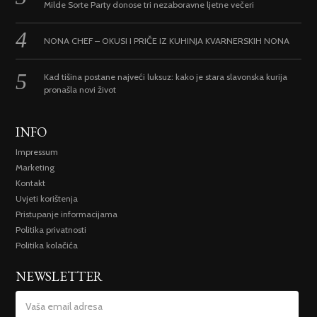
Milde Sorte Party donose tri nezaboravne ljetne večeri
NONA CHEF – OKUSI I PRIČE IZ KUHINJA KVARNERSKIH NONA
Kad tišina postane najveći luksuz: kako je stara slavonska kurija
pronašla novi život
INFO
Impressum
Marketing
Kontakt
Uvjeti korištenja
Pristupanje informacijama
Politika privatnosti
Politika kolačića
NEWSLETTER