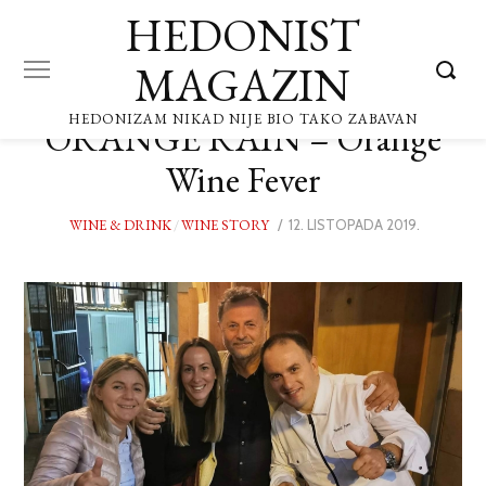
HEDONIST
MAGAZIN
HEDONIZAM NIKAD NIJE BIO TAKO ZABAVAN
ORANGE RAIN – Orange
Wine Fever
WINE & DRINK
/
WINE STORY
POSTED
12. LISTOPADA 2019.
12.
ON
LISTOPA
2019.