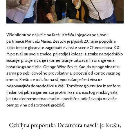
Više sile su se naljutile na Krešu Kožića i njegovu poslovnu
partnericu Manuelu Maras. Žestoki je pljusak 23. rujna popodne
zalio terase glasovite zagrebačke vinske scene Cheese bara. K &
M pozvali su svoje znalce, prijatelje i kolege iz struke na zajedničko
kušanje, procjenjivanje i komentiranje takozvanih orange vina
hrvatskoga porijekla: Orange Wine Fever. Kao da orange vina nisu
sama po sebi dovoljno provokativna, počevši od kontroverznog
imena, Krešo se odlučio na slijepo kušanje šest vina uz
odgovarajuću dobrodošlicu u čaši, Tomčevog pjenušca iz amfore.
(Jedan od jakih argumenata protivnika narančastog vinskog vala
jest da ekstremne maceracije i specifična odležavanja odvlače
orange vina od sortnosti grožđa).
Ozbiljna preporuka Decantera navela je Krešu,