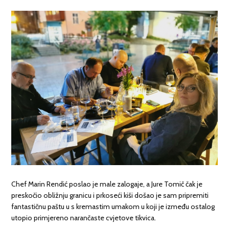
Chef Marin Rendić poslao je male zalogaje, a Jure Tomič čak je
preskočio obližnju granicu i prkoseći kiši došao je sam pripremiti
fantastičnu paštu u s kremastim umakom u koji je između ostalog
utopio primjereno narančaste cvjetove tikvica.