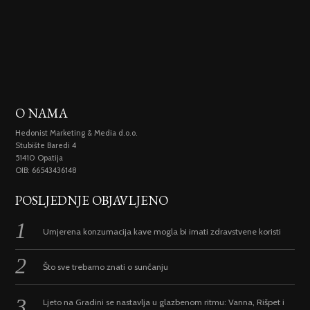
O NAMA
Hedonist Marketing & Media d.o.o.
Stubište Baredi 4
51410 Opatija
OIB: 66543436148
POSLJEDNJE OBJAVLJENO
Umjerena konzumacija kave mogla bi imati zdravstvene koristi
Što sve trebamo znati o sunčanju
Ljeto na Gradini se nastavlja u glazbenom ritmu: Vanna, Rišpet i