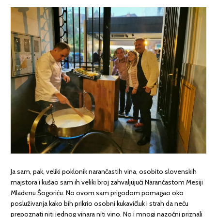
Ja sam, pak, veliki poklonik narančastih vina, osobito slovenskih
majstora i kušao sam ih veliki broj zahvaljujući Narančastom Mesiji
Mladenu Šogoriću. No ovom sam prigodom pomagao oko
posluživanja kako bih prikrio osobni kukavičluk i strah da neću
prepoznati niti jednog vinara niti vino. No i mnogi nazočni priznali