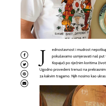
J
ednostavnost i mudrost nepotkuplj
pokušavamo usmjeravati naš put te
Kopajući po riječnim koritima života
Ugodno provedeni trenuci na prekrasnim mj
za kakvim tragamo. Njih nosimo kao ukras na