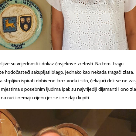
ive su vrijednosti i dokaz čovjekove zrelosti. Na tom tragu
 hodočasteći sakupljati blago, jednako kao nekada tragači zlata.
 strpljivo ispirati dobiveno kroz vodu i sito, čekajući dok se ne zasj
estima s posebnim ljudima ipak su najvrijediji dijamanti i ono zl
 ruci i nemaju cijenu jer se i ne daju kupiti.