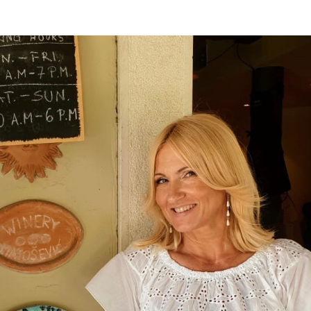
ON
RUJNA
2019.