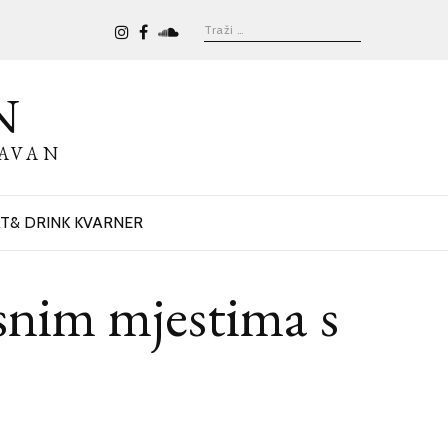
N
BAVAN
T& DRINK KVARNER
snim mjestima s