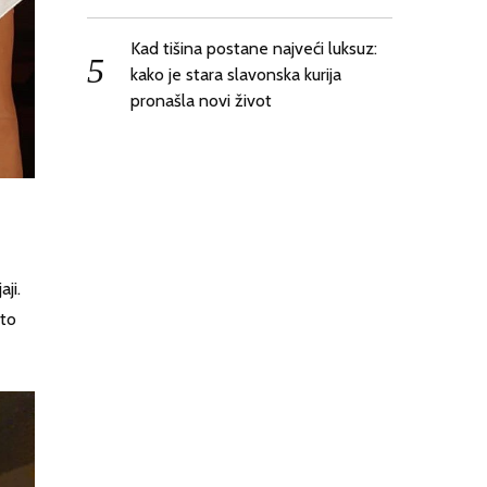
Kad tišina postane najveći luksuz:
kako je stara slavonska kurija
pronašla novi život
aji.
ato