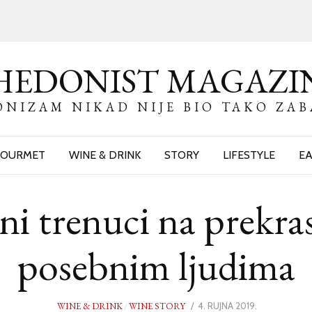
HEDONIST MAGAZI
NIZAM NIKAD NIJE BIO TAKO ZA
OURMET
WINE & DRINK
STORY
LIFESTYLE
EA
 trenuci na prekra
posebnim ljudima
WINE & DRINK
/
WINE STORY
POSTED
4. RUJNA 2019.
4.