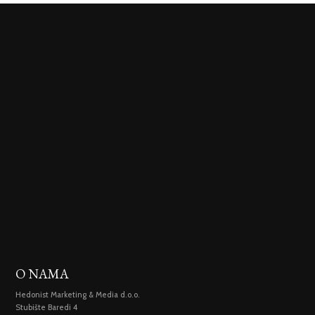
O NAMA
Hedonist Marketing & Media d.o.o.
Stubište Baredi 4