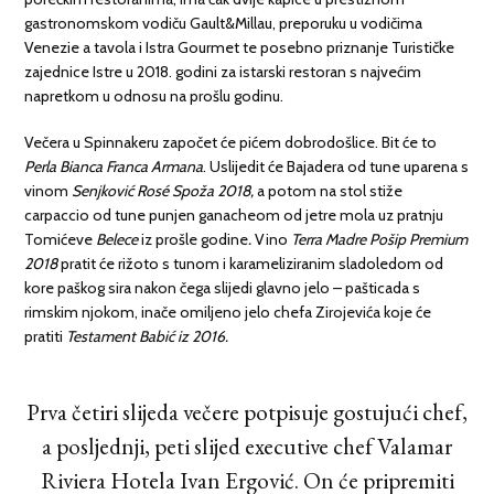
gastronomskom vodiču Gault&Millau, preporuku u vodičima
Venezie a tavola i Istra Gourmet te posebno priznanje Turističke
zajednice Istre u 2018. godini za istarski restoran s najvećim
napretkom u odnosu na prošlu godinu.
Večera u Spinnakeru započet će pićem dobrodošlice. Bit će to
Perla Bianca Franca Armana
. Uslijedit će Bajadera od tune uparena s
vinom
Senjković Rosé Spoža 2018,
a potom na stol stiže
carpaccio od tune punjen ganacheom od jetre mola uz pratnju
Tomićeve
Belece
iz prošle godine
.
Vino
Terra Madre Pošip Premium
2018
pratit će rižoto s tunom i karameliziranim sladoledom od
kore paškog sira nakon čega slijedi glavno jelo – pašticada s
rimskim njokom, inače omiljeno jelo chefa Zirojevića koje će
pratiti
Testament Babić iz 2016.
Prva četiri slijeda večere potpisuje gostujući chef,
a posljednji, peti slijed executive chef Valamar
Riviera Hotela Ivan Ergović. On će pripremiti