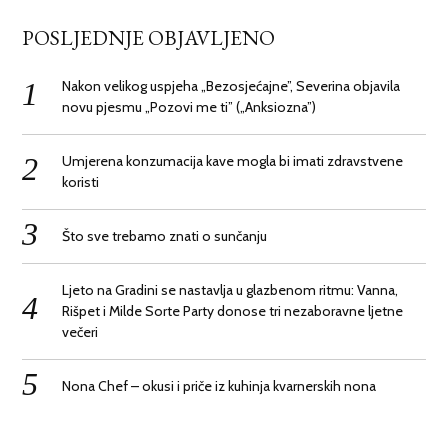
POSLJEDNJE OBJAVLJENO
Nakon velikog uspjeha „Bezosjećajne”, Severina objavila
novu pjesmu „Pozovi me ti” („Anksiozna”)
Umjerena konzumacija kave mogla bi imati zdravstvene
koristi
Što sve trebamo znati o sunčanju
Ljeto na Gradini se nastavlja u glazbenom ritmu: Vanna,
Rišpet i Milde Sorte Party donose tri nezaboravne ljetne
večeri
Nona Chef – okusi i priče iz kuhinja kvarnerskih nona