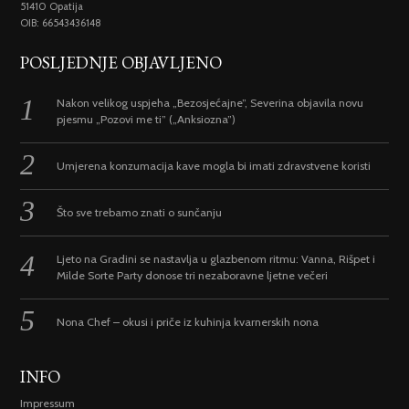
51410 Opatija
OIB: 66543436148
POSLJEDNJE OBJAVLJENO
Nakon velikog uspjeha „Bezosjećajne”, Severina objavila novu
pjesmu „Pozovi me ti” („Anksiozna”)
Umjerena konzumacija kave mogla bi imati zdravstvene koristi
Što sve trebamo znati o sunčanju
Ljeto na Gradini se nastavlja u glazbenom ritmu: Vanna, Rišpet i
Milde Sorte Party donose tri nezaboravne ljetne večeri
Nona Chef – okusi i priče iz kuhinja kvarnerskih nona
INFO
Impressum