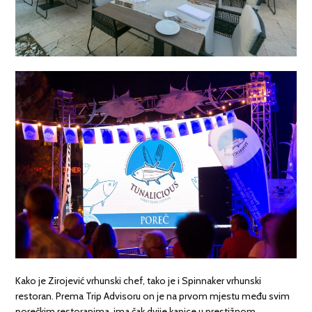
Kako je Zirojević vrhunski chef, tako je i Spinnaker vrhunski
restoran. Prema Trip Advisoru on je na prvom mjestu među svim
porečkim restoranima, ima čak dvije kapice u prestižnom