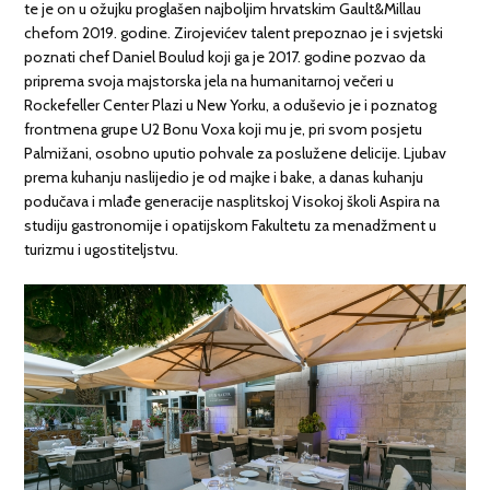
te je on u ožujku proglašen najboljim hrvatskim Gault&Millau
chefom 2019. godine. Zirojevićev talent prepoznao je i svjetski
poznati chef Daniel Boulud koji ga je 2017. godine pozvao da
priprema svoja majstorska jela na humanitarnoj večeri u
Rockefeller Center Plazi u New Yorku, a oduševio je i poznatog
frontmena grupe U2 Bonu Voxa koji mu je, pri svom posjetu
Palmižani, osobno uputio pohvale za poslužene delicije. Ljubav
prema kuhanju naslijedio je od majke i bake, a danas kuhanju
podučava i mlađe generacije nasplitskoj Visokoj školi Aspira na
studiju gastronomije i opatijskom Fakultetu za menadžment u
turizmu i ugostiteljstvu.