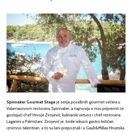
Spinnaker Gourmet Stage
je serija posebnih gourmet večera u
Valamarovom restoranu Spinnaker, a najnoviju u nizu pripremit će
gostujući chef Hrvoje Zirojević, kulinarski virtuoz i chef restorana
Laganini u Palmižani. Zirojević je, tvrde iskusni gastro kritičari,
iznimno talentiran, a to su lani prepoznali i u Gault&Millau Hrvatska