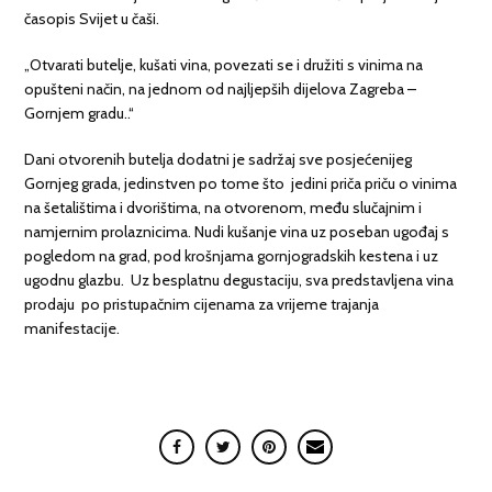
časopis Svijet u čaši.
„Otvarati butelje, kušati vina, povezati se i družiti s vinima na
opušteni način, na jednom od najljepših dijelova Zagreba –
Gornjem gradu..“
Dani otvorenih butelja dodatni je sadržaj sve posjećenijeg
Gornjeg grada, jedinstven po tome što jedini priča priču o vinima
na šetalištima i dvorištima, na otvorenom, među slučajnim i
namjernim prolaznicima. Nudi kušanje vina uz poseban ugođaj s
pogledom na grad, pod krošnjama gornjogradskih kestena i uz
ugodnu glazbu. Uz besplatnu degustaciju, sva predstavljena vina
prodaju po pristupačnim cijenama za vrijeme trajanja
manifestacije.