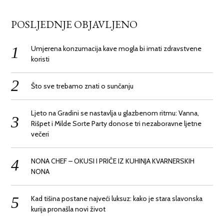
POSLJEDNJE OBJAVLJENO
Umjerena konzumacija kave mogla bi imati zdravstvene
koristi
Što sve trebamo znati o sunčanju
Ljeto na Gradini se nastavlja u glazbenom ritmu: Vanna,
Rišpet i Milde Sorte Party donose tri nezaboravne ljetne
večeri
NONA CHEF – OKUSI I PRIČE IZ KUHINJA KVARNERSKIH
NONA
Kad tišina postane najveći luksuz: kako je stara slavonska
kurija pronašla novi život