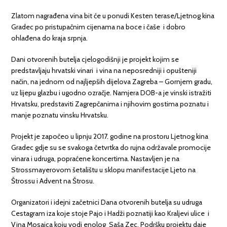
Zlatom nagrađena vina bit će u ponudi Kesten terase/Ljetnog kina
Gradec po pristupačnim cijenama na boce i čaše i dobro
ohlađena do kraja srpnja.
Dani otvorenih butelja cjelogodišnji je projekt kojim se
predstavljaju hrvatski vinari i vina na neposredniji i opušteniji
način, na jednom od najljepših dijelova Zagreba – Gornjem gradu,
uz lijepu glazbu i ugodno ozračje. Namjera DOB-a je vinski istražiti
Hrvatsku, predstaviti Zagrepčanima i njihovim gostima poznatu i
manje poznatu vinsku Hrvatsku.
Projekt je započeo u lipnju 2017. godine na prostoru Ljetnog kina
Gradec gdje su se svakoga četvrtka do rujna održavale promocije
vinara i udruga, popraćene koncertima. Nastavljen je na
Strossmayerovom šetalištu u sklopu manifestacije Ljeto na
Štrossu i Advent na Štrosu.
Organizatori i idejni začetnici Dana otvorenih butelja su udruga
Cestagram iza koje stoje Pajo i Hadži poznatiji kao Kraljevi ulice i
Vina Mosaica koju vodi enolog Saša Zec. Podršku projektu daje