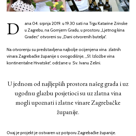
D
ana 04. srpnja 2019. u 19.30 sati na Trgu Katarine Zrinske
u Zagrebu, na Gornjem Gradu, u prostoru „Ljetnog kina
Gradec“ otvoreni su „Dani otvorenih butelja“.
Na otvorenju su predstavljena najbolje ocijenjena vina zlatnih
vinara Zagrebačke županije s ovogodišnje, „51. Izložbe vina
kontinentalne Hrvatske“, održane u Sv. Ivanu Zelini.
U jednom od najljepših prostora našeg grada i uz
ugodnu glazbu posjetioci su uz zlatna vina
mogli upoznati i zlatne vinare Zagrebačke
županije.
Ovaj je projekt je ostvaren uz potporu Zagrebačke županije.