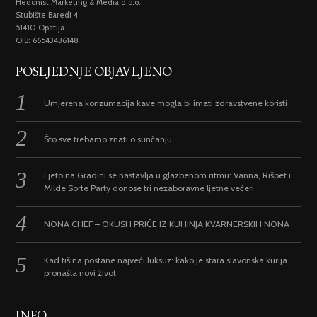
Hedonist Marketing & Media d.o.o.
Stubište Baredi 4
51410 Opatija
OIB: 66543436148
POSLJEDNJE OBJAVLJENO
Umjerena konzumacija kave mogla bi imati zdravstvene koristi
Što sve trebamo znati o sunčanju
Ljeto na Gradini se nastavlja u glazbenom ritmu: Vanna, Rišpet i
Milde Sorte Party donose tri nezaboravne ljetne večeri
NONA CHEF – OKUSI I PRIČE IZ KUHINJA KVARNERSKIH NONA
Kad tišina postane najveći luksuz: kako je stara slavonska kurija
pronašla novi život
INFO