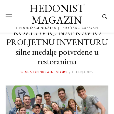
HEDONIST
MAGAZIN
HEDONIZAM NIKAD NIJE BIO TAKO ZABAVAN
KOZLOVIĆ NAPRAVIO
PROLJETNU INVENTURU
silne medalje potvrđene u
restoranima
WINE & DRINK
/
WINE STORY
POSTED
13. LIPNJA 2019.
13.
ON
LIPNJA
2019.