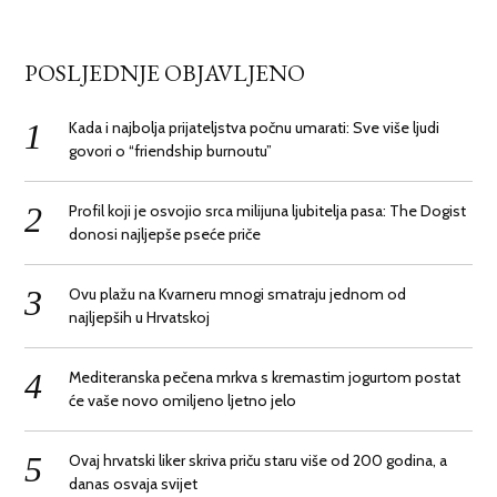
POSLJEDNJE OBJAVLJENO
Kada i najbolja prijateljstva počnu umarati: Sve više ljudi
govori o “friendship burnoutu”
Profil koji je osvojio srca milijuna ljubitelja pasa: The Dogist
donosi najljepše pseće priče
Ovu plažu na Kvarneru mnogi smatraju jednom od
najljepših u Hrvatskoj
Mediteranska pečena mrkva s kremastim jogurtom postat
će vaše novo omiljeno ljetno jelo
Ovaj hrvatski liker skriva priču staru više od 200 godina, a
danas osvaja svijet