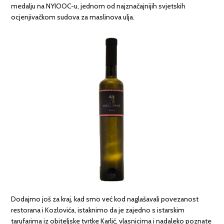
medalju na NYIOOC-u, jednom od najznačajnijih svjetskih
ocjenjivačkom sudova za maslinova ulja.
Dodajmo još za kraj, kad smo već kod naglašavali povezanost
restorana i Kozlovića, istaknimo da je zajedno s istarskim
tarufarima iz obiteljske tvrtke Karlić, vlasnicima i nadaleko poznate