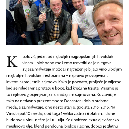
K
ozlović, jedan od najboljih i najpopularnijih hrvatskih
vinara – slobodno možemo ustvrditi da je njegova
svježa malvazija možda i najtraženije bijelo vino u boljim
i najboljim hrvatskim restoranima – napravio je svojevrsnu
inventuru proljetnih sajmova. Kako je poznato, proljeće je vrijeme
kad se mlada vina pretaču u boce, kad kreću na tržište. Vrijeme je
to i njihovog ocjenjivanja na značajnim sajmovima. Kozlović je
tako na nedavno prezentiranom Decanteru dobio srebrne
medalje za malvazije, one nešto starije, godišta 2016 i2015. Na
Vinistri pak 10 medalja od toga 1 velika zlatna i 6 zlatnih. I da ne
bude sve u vinu, nešto je i u – ulju. Kozlovićevo extra djevičansko
maslinovo ulje, blend pendolina, bjelice i lecina, dobilo je zlatnu