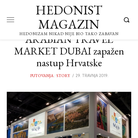
HEDONIST
MAGAZIN
HEDONIZAM NIKAD NIJE BIO TAKO ZABAVAN
ARABIAN TRAVEL
MARKET DUBAI zapažen
nastup Hrvatske
PUTOVANJA
/
STORY
POSTED
29. TRAVNJA 2019.
29.
ON
TRAVNJA
2019.