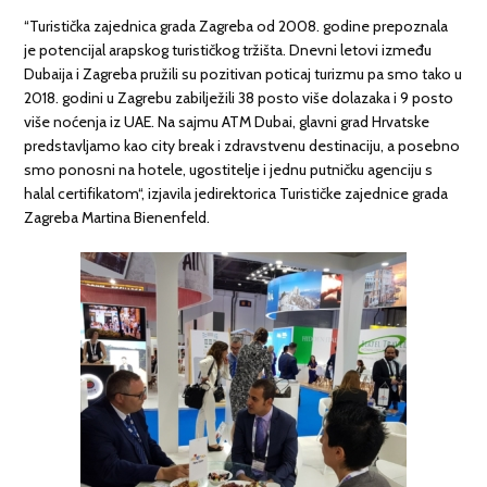
“Turistička zajednica grada Zagreba od 2008. godine prepoznala
je potencijal arapskog turističkog tržišta. Dnevni letovi između
Dubaija i Zagreba pružili su pozitivan poticaj turizmu pa smo tako u
2018. godini u Zagrebu zabilježili 38 posto više dolazaka i 9 posto
više noćenja iz UAE. Na sajmu ATM Dubai, glavni grad Hrvatske
predstavljamo kao city break i zdravstvenu destinaciju, a posebno
smo ponosni na hotele, ugostitelje i jednu putničku agenciju s
halal certifikatom“, izjavila jedirektorica Turističke zajednice grada
Zagreba Martina Bienenfeld.