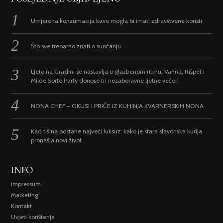
Umjerena konzumacija kave mogla bi imati zdravstvene koristi
Što sve trebamo znati o sunčanju
Ljeto na Gradini se nastavlja u glazbenom ritmu: Vanna, Rišpet i
Milde Sorte Party donose tri nezaboravne ljetne večeri
NONA CHEF – OKUSI I PRIČE IZ KUHINJA KVARNERSKIH NONA
Kad tišina postane najveći luksuz: kako je stara slavonska kurija
pronašla novi život
INFO
Impressum
Marketing
Kontakt
Uvjeti korištenja