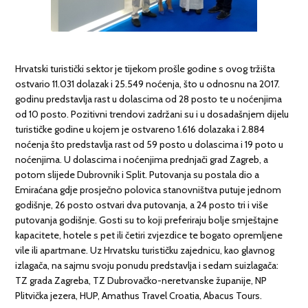
Hrvatski turistički sektor je tijekom prošle godine s ovog tržišta
ostvario 11.031 dolazak i 25.549 noćenja, što u odnosnu na 2017.
godinu predstavlja rast u dolascima od 28 posto te u noćenjima
od 10 posto. Pozitivni trendovi zadržani su i u dosadašnjem dijelu
turističke godine u kojem je ostvareno 1.616 dolazaka i 2.884
noćenja što predstavlja rast od 59 posto u dolascima i 19 poto u
noćenjima. U dolascima i noćenjima prednjači grad Zagreb, a
potom slijede Dubrovnik i Split. Putovanja su postala dio a
Emiraćana gdje prosječno polovica stanovništva putuje jednom
godišnje, 26 posto ostvari dva putovanja, a 24 posto tri i više
putovanja godišnje. Gosti su to koji preferiraju bolje smještajne
kapacitete, hotele s pet ili četiri zvjezdice te bogato opremljene
vile ili apartmane. Uz Hrvatsku turističku zajednicu, kao glavnog
izlagača, na sajmu svoju ponudu predstavlja i sedam suizlagača:
TZ grada Zagreba, TZ Dubrovačko-neretvanske županije, NP
Plitvička jezera, HUP, Amathus Travel Croatia, Abacus Tours.