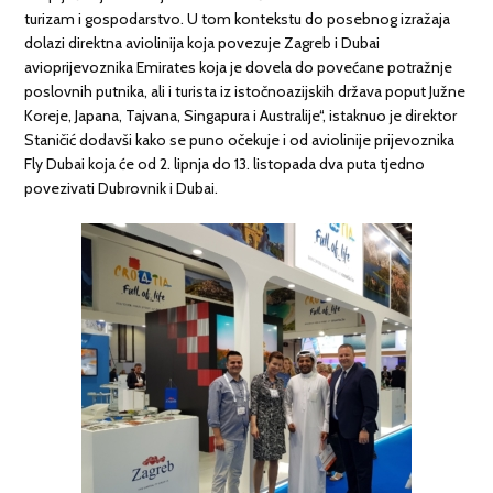
turizam i gospodarstvo. U tom kontekstu do posebnog izražaja
dolazi direktna aviolinija koja povezuje Zagreb i Dubai
avioprijevoznika Emirates koja je dovela do povećane potražnje
poslovnih putnika, ali i turista iz istočnoazijskih država poput Južne
Koreje, Japana, Tajvana, Singapura i Australije“, istaknuo je direktor
Staničić dodavši kako se puno očekuje i od aviolinije prijevoznika
Fly Dubai koja će od 2. lipnja do 13. listopada dva puta tjedno
povezivati Dubrovnik i Dubai.