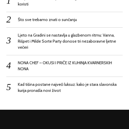
koristi
Što sve trebamo znati o sunčanju
Ljeto na Gradini se nastavlja u glazbenom ritmu: Vanna,
Rišpet i Milde Sorte Party donose tri nezaboravne ljetne
večeri
NONA CHEF – OKUSI I PRIČE IZ KUHINJA KVARNERSKIH
NONA
Kad tišina postane najveći luksuz: kako je stara slavonska
kurija pronašla novi život