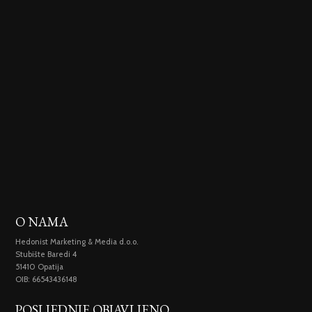
O NAMA
Hedonist Marketing & Media d.o.o.
Stubište Baredi 4
51410 Opatija
OIB: 66543436148
POSLJEDNJE OBJAVLJENO