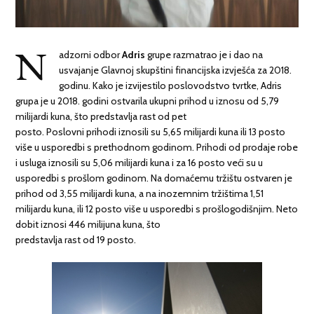
N
adzorni odbor
Adris
grupe razmatrao je i dao na
usvajanje Glavnoj skupštini financijska izvješća za 2018.
godinu. Kako je izvijestilo poslovodstvo tvrtke, Adris
grupa je u 2018. godini ostvarila ukupni prihod u iznosu od 5,79
milijardi kuna, što predstavlja rast od pet
posto. Poslovni prihodi iznosili su 5,65 milijardi kuna ili 13 posto
više u usporedbi s prethodnom godinom. Prihodi od prodaje robe
i usluga iznosili su 5,06 milijardi kuna i za 16 posto veći su u
usporedbi s prošlom godinom. Na domaćemu tržištu ostvaren je
prihod od 3,55 milijardi kuna, a na inozemnim tržištima 1,51
milijardu kuna, ili 12 posto više u usporedbi s prošlogodišnjim. Neto
dobit iznosi 446 milijuna kuna, što
predstavlja rast od 19 posto.