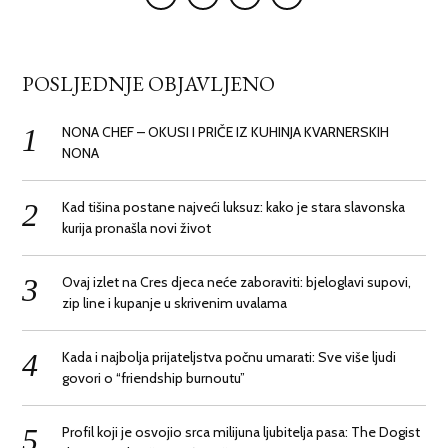
POSLJEDNJE OBJAVLJENO
NONA CHEF – OKUSI I PRIČE IZ KUHINJA KVARNERSKIH
NONA
Kad tišina postane najveći luksuz: kako je stara slavonska
kurija pronašla novi život
Ovaj izlet na Cres djeca neće zaboraviti: bjeloglavi supovi,
zip line i kupanje u skrivenim uvalama
Kada i najbolja prijateljstva počnu umarati: Sve više ljudi
govori o “friendship burnoutu”
Profil koji je osvojio srca milijuna ljubitelja pasa: The Dogist