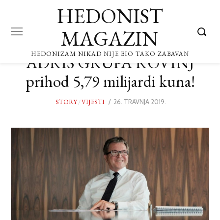
HEDONIST
MAGAZIN
HEDONIZAM NIKAD NIJE BIO TAKO ZABAVAN
ADRIS GRUPA ROVINJ
prihod 5,79 milijardi kuna!
STORY
/
VIJESTI
POSTED
26. TRAVNJA 2019.
26.
ON
TRAVNJA
2019.