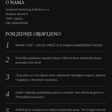
O NAMA
Hedonist Marketing & Media d.o.o.
Stubište Baredi 4
51410 Opatija
OIB: 66543436148
POSLJEDNJE OBJAVLJENO
NONA CHEF – OKUSI I PRIČE IZ KUHINJA KVARNERSKIH NONA
Kad tišina postane najveći luksuz: kako je stara slavonska kurija
pronašla novi život
Ovaj izlet na Cres djeca neće zaboraviti: bjeloglavi supovi, zip line
i kupanje u skrivenim uvalama
Kada i najbolja prijateljstva počnu umarati: Sve više ljudi govori o
“friendship burnoutu”
Profil koji je osvojio srca milijuna ljubitelja pasa: The Dogist donosi