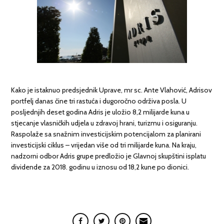
Kako je istaknuo predsjednik Uprave, mr sc. Ante Vlahović, Adrisov
portfelj danas čine tri rastuća i dugoročno održiva posla. U
posljednjih deset godina Adris je uložio 8,2 milijarde kuna u
stjecanje vlasničkih udjela u zdravoj hrani, turizmu i osiguranju.
Raspolaže sa snažnim investicijskim potencijalom za planirani
investicijski ciklus – vrijedan više od tri milijarde kuna. Na kraju,
nadzorni odbor Adris grupe predložio je Glavnoj skupštini isplatu
dividende za 2018. godinu u iznosu od 18,2 kune po dionici.