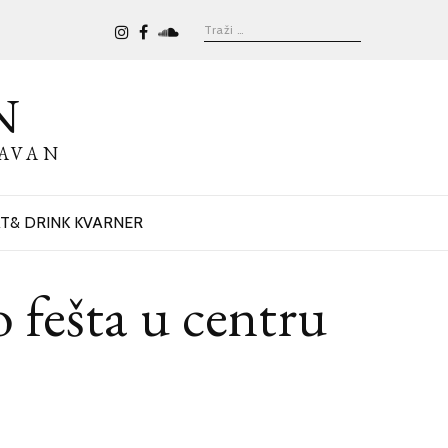
N
BAVAN
T& DRINK KVARNER
ešta u centru