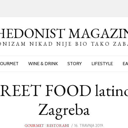
HEDONIST MAGAZI
NIZAM NIKAD NIJE BIO TAKO ZA
OURMET
WINE & DRINK
STORY
LIFESTYLE
EA
ET FOOD latino f
Zagreba
GOURMET
/
RESTORANI
POSTED
16. TRAVNJA 2019.
16.