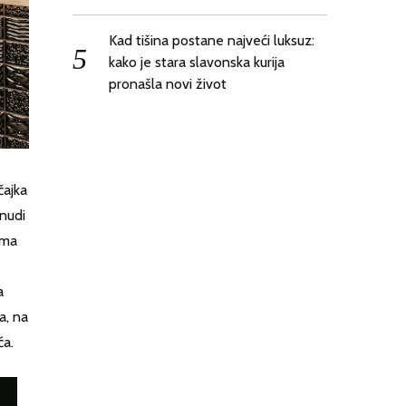
Kad tišina postane najveći luksuz:
kako je stara slavonska kurija
pronašla novi život
čajka
onudi
ima
a
a, na
ća.