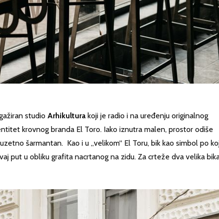
gažiran studio
Arhikultura
koji je radio i na uređenju originalnog
dentitet krovnog branda El Toro. Iako iznutra malen, prostor odiše
zuzetno šarmantan. Kao i u „velikom“ El Toru, bik kao simbol po k
vaj put u obliku grafita nacrtanog na zidu. Za crteže dva velika bik