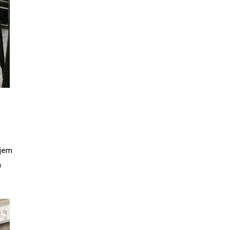
ojem
a