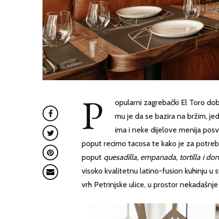
P
opularni zagrebački El Toro do
mu je da se bazira na bržim, jed
ima i neke dijelove menija pos
poput recimo tacosa te kako je za potreb
poput
quesadilla, empanada, tortilla i do
visoko kvalitetnu latino-fusion kuhinju u
vrh Petrinjske ulice, u prostor nekadašnj