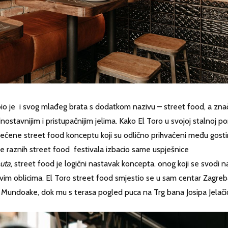
bio je i svog mlađeg brata s dodatkom nazivu – street food, a zna
nostavnijim i pristupačnijim jelima.
Kako El Toro u svojoj stalnoj p
većene street food konceptu koji su odlično prihvaćeni među gost
e raznih street food festivala izbacio same uspješnice
nuta
, street food je logični nastavak koncepta. onog koji se svodi n
 svim oblicima. El Toro street food smjestio se u sam centar Zagreb
e Mundoake, dok mu s terasa pogled puca na Trg bana Josipa Jelači