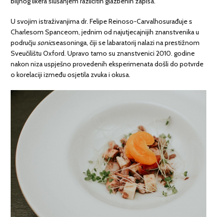
biljnog likera slušanjem različitih glazbenih zapisa.
U svojim istraživanjima dr. Felipe Reinoso-Carvalhosurađuje s
Charlesom Spanceom, jednim od najutjecajnijih znanstvenika u
području
sonic
seasoninga, čiji se labaratorij nalazi na prestižnom
Sveučilištu Oxford. Upravo tamo su znanstvenici 2010. godine
nakon niza uspješno provedenih eksperimenata došli do potvrde
o korelaciji između osjetila zvuka i okusa.