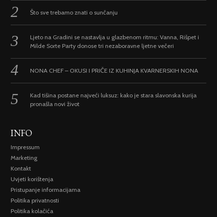
Što sve trebamo znati o sunčanju
Ljeto na Gradini se nastavlja u glazbenom ritmu: Vanna, Rišpet i
Milde Sorte Party donose tri nezaboravne ljetne večeri
NONA CHEF – OKUSI I PRIČE IZ KUHINJA KVARNERSKIH NONA
Kad tišina postane najveći luksuz: kako je stara slavonska kurija
pronašla novi život
INFO
Impressum
Marketing
Kontakt
Uvjeti korištenja
Pristupanje informacijama
Politika privatnosti
Politika kolačića