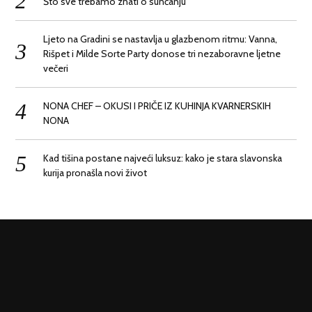
Što sve trebamo znati o sunčanju
Ljeto na Gradini se nastavlja u glazbenom ritmu: Vanna,
Rišpet i Milde Sorte Party donose tri nezaboravne ljetne
večeri
NONA CHEF – OKUSI I PRIČE IZ KUHINJA KVARNERSKIH
NONA
Kad tišina postane najveći luksuz: kako je stara slavonska
kurija pronašla novi život