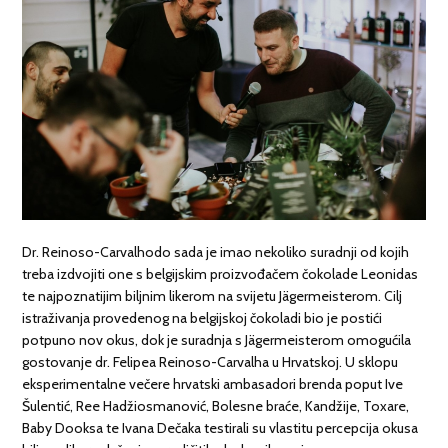
Dr. Reinoso-Carvalhodo sada je imao nekoliko suradnji od kojih
treba izdvojiti one s belgijskim proizvođačem čokolade Leonidas
te najpoznatijim biljnim likerom na svijetu Jägermeisterom. Cilj
istraživanja provedenog na belgijskoj čokoladi bio je postići
potpuno nov okus, dok je suradnja s Jägermeisterom omogućila
gostovanje dr. Felipea Reinoso-Carvalha u Hrvatskoj. U sklopu
eksperimentalne večere hrvatski ambasadori brenda poput Ive
Šulentić, Ree Hadžiosmanović, Bolesne braće, Kandžije, Toxare,
Baby Dooksa te Ivana Dečaka testirali su vlastitu percepcija okusa