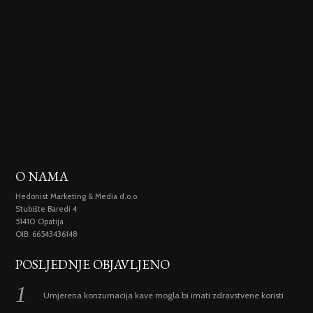
O NAMA
Hedonist Marketing & Media d.o.o.
Stubište Baredi 4
51410 Opatija
OIB: 66543436148
POSLJEDNJE OBJAVLJENO
Umjerena konzumacija kave mogla bi imati zdravstvene koristi