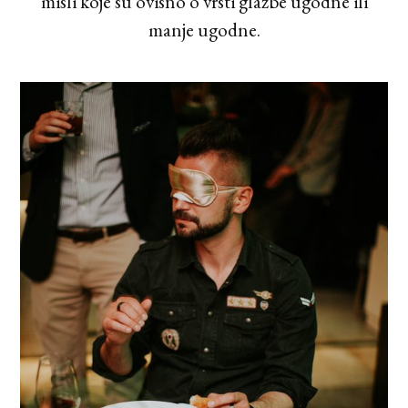
misli koje su ovisno o vrsti glazbe ugodne ili
manje ugodne.