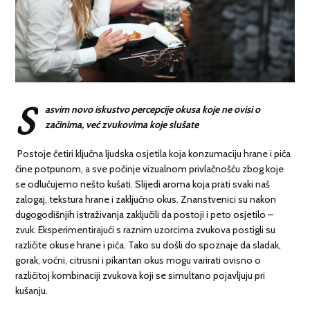
S
asvim novo iskustvo percepcije okusa koje ne ovisi o
začinima, već zvukovima koje slušate
Postoje četiri ključna ljudska osjetila koja konzumaciju hrane i pića
čine potpunom, a sve počinje vizualnom privlačnošću zbog koje
se odlučujemo nešto kušati. Slijedi aroma koja prati svaki naš
zalogaj, tekstura hrane i zaključno okus. Znanstvenici su nakon
dugogodišnjih istraživanja zaključili da postoji i peto osjetilo –
zvuk. Eksperimentirajući s raznim uzorcima zvukova postigli su
različite okuse hrane i pića. Tako su došli do spoznaje da sladak,
gorak, voćni, citrusni i pikantan okus mogu varirati ovisno o
različitoj kombinaciji zvukova koji se simultano pojavljuju pri
kušanju.