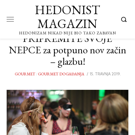
HEDONIST
MAGAZIN
HEDONIZAM NIKAD NIJE BIO TAKO ZABAVAN
PRIPREMITE SVOJE
NEPCE za potpuno nov začin
– glazbu!
GOURMET
/
GOURMET DOGAĐANJA
POSTED
15. TRAVNJA 2019.
ON