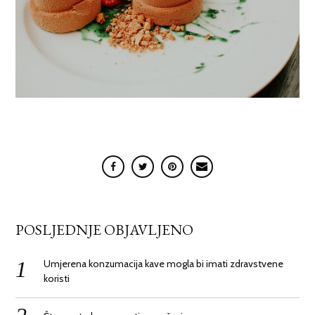
POSLJEDNJE OBJAVLJENO
Umjerena konzumacija kave mogla bi imati zdravstvene
koristi