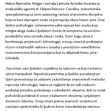
Nakon Njemačke, Belgije i zemalja Latinske Amerike Hrvatska je
imala priliku ugostiti dr. Felipea Reinoso-Carvalha, znanstvenika
specijaliziranog za
sonic seasoning,
rastuću znanstvenu disciplinu
koja se bavi utjecajem zvuka na percepciju okusa hrane i pića. Ovaj
doktor psihologije i inženjerstva sebe opisuje kao osobu koju
intrigira uloga zvuka u ljudskom životu te usmjerenu na uzročno-
posljedičnu vezu između okusa i zvuka. Osim toga, uživa u
kombiniraju umjetnosti i tehnologije, a svoju strast je potkrijepio
nizom istraživačkih radova u suradnji s prestižnim sveučilištima,
znanstvenicima ili korporacijama koji su uključivali hranu, piće i
čokoladu.
„Fasciniran sam ljudskim osjetilima te načinom na koji možemo
njima manipulirati. Najvažniji parametar je ljudsko ponašanje pri
čijem promatranju se zalažem za korištenje znanstvenih metoda i
najnovije tehnologije. Važno je naglasiti da se neki zvukovni
podražaji prirodno podudaraju s određenim okusima, dok su ostali
psihološki potaknuti ili ovise o kulturnom okruženju i prijašnjem
životnom iskustvu. Svoju strast prema znanosti i umjetnosti
nastojim sjediniti kako bi ljudima donio nesvakidašnje iskustvo