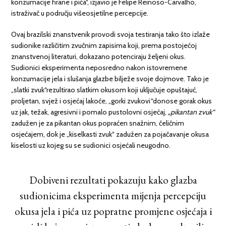
konzumacije hrane i pića“, izjavio je Felipe Reinoso-Carvalho,
istraživač u području višeosjetilne percepcije.
Ovaj brazilski znanstvenik provodi svoja testiranja tako što izlaže
sudionike različitim zvučnim zapisima koji, prema postojećoj
znanstvenoj literaturi, dokazano potenciraju željeni okus.
Sudionici eksperimenta neposredno nakon istovremene
konzumacije jela i slušanja glazbe bilježe svoje dojmove. Tako je
„slatki zvuk“rezultirao slatkim okusom koji uključuje opuštajuć,
proljetan, svjež i osjećaj lakoće, „gorki zvukovi“donose gorak okus
uz jak, težak, agresivni i pomalo pustolovni osjećaj,
„pikantan zvuk“
zadužen je za pikantan okus popraćen snažnim, čeličnim
osjećajem, dok je „kiselkasti zvuk“ zadužen za pojačavanje okusa
kiselosti uz kojeg su se sudionici osjećali neugodno.
Dobiveni rezultati pokazuju kako glazba
sudionicima eksperimenta mijenja percepciju
okusa jela i pića uz popratne promjene osjećaja i