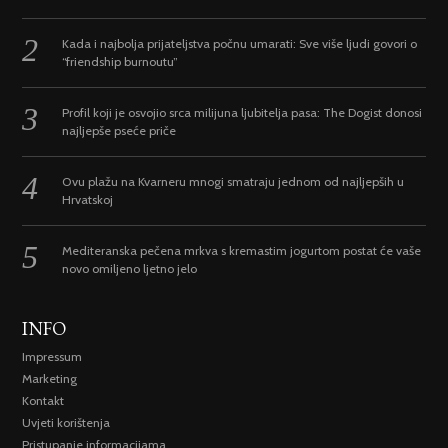
Kada i najbolja prijateljstva počnu umarati: Sve više ljudi govori o
“friendship burnoutu”
Profil koji je osvojio srca milijuna ljubitelja pasa: The Dogist donosi
najljepše pseće priče
Ovu plažu na Kvarneru mnogi smatraju jednom od najljepših u
Hrvatskoj
Mediteranska pečena mrkva s kremastim jogurtom postat će vaše
novo omiljeno ljetno jelo
INFO
Impressum
Marketing
Kontakt
Uvjeti korištenja
Pristupanje informacijama