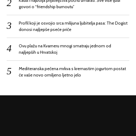
Kada i najbolja prijateljstva počnu umarati: Sve više ljudi
govori o “friendship burnoutu”
Profil koji je osvojio srca milijuna ljubitelja pasa: The Dogist
donosi najljepše pseće priče
Ovu plažu na Kvarneru mnogi smatraju jednom od
najljepših u Hrvatskoj
Mediteranska pečena mrkva s kremastim jogurtom postat
će vaše novo omiljeno ljetno jelo