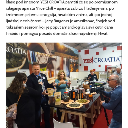
klase pod imenom YES! CROATIA pamtiti će se po premijernom
izlaganju aparata N’ice Chill – aparata za brzo hlađenje vina, po
iznimnom prijemu crnog ulja, hrvatskim vinima, ali i po jednoj
ljudskoj neobičnosti – Jerry Burgener je amerikanac, čovjek pod
teksaškim šeširom koji je poput američkog lava sva četiri dana
hrabrio i pomagao posadu domaćina kao najvatreniji Hrvat.