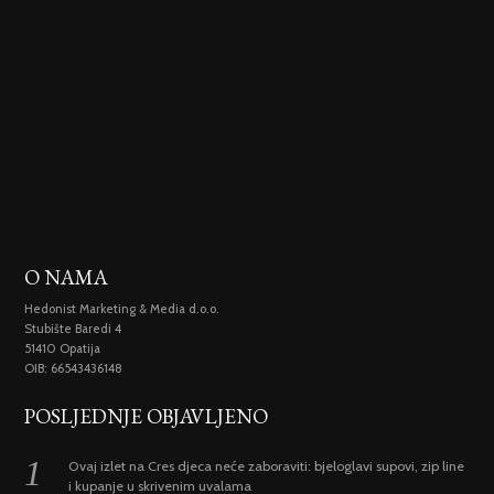
O NAMA
Hedonist Marketing & Media d.o.o.
Stubište Baredi 4
51410 Opatija
OIB: 66543436148
POSLJEDNJE OBJAVLJENO
Ovaj izlet na Cres djeca neće zaboraviti: bjeloglavi supovi, zip line
i kupanje u skrivenim uvalama