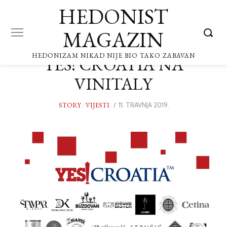
HEDONIST
MAGAZIN
HEDONIZAM NIKAD NIJE BIO TAKO ZABAVAN
YES! CROATIA NA
VINITALY
STORY
/
VIJESTI
POSTED
11. TRAVNJA 2019.
11.
ON
TRAVNJA
2019.