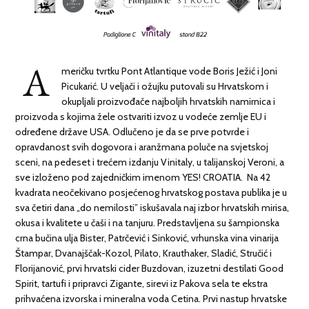
A
meričku tvrtku Pont Atlantique vode Boris Ježić i Joni
Picukarić. U veljači i ožujku putovali su Hrvatskom i
okupljali proizvođače najboljih hrvatskih namirnica i
proizvoda s kojima žele ostvariti izvoz u vodeće zemlje EU i
određene države USA. Odlučeno je da se prve potvrde i
opravdanost svih dogovora i aranžmana poluče na svjetskoj
sceni, na pedeset i trećem izdanju Vinitaly, u talijanskoj Veroni, a
sve izloženo pod zajedničkim imenom YES! CROATIA. Na 42
kvadrata neočekivano posjećenog hrvatskog postava publika je u
sva četiri dana „do nemilosti” iskušavala naj izbor hrvatskih mirisa,
okusa i kvalitete u čaši i na tanjuru. Predstavljena su šampionska
crna bučina ulja Bister, Patrčević i Sinković, vrhunska vina vinarija
Štampar, Dvanajščak-Kozol, Pilato, Krauthaker, Sladić, Stručić i
Florijanović, prvi hrvatski cider Buzdovan, izuzetni destilati Good
Spirit, tartufi i pripravci Zigante, sirevi iz Pakova sela te ekstra
prihvaćena izvorska i mineralna voda Cetina. Prvi nastup hrvatske