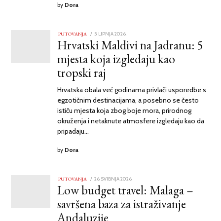
by
Dora
PUTOVANJA
POSTED
5. LIPNJA 2026.
5.
Hrvatski Maldivi na Jadranu: 5
ON
LIPNJA
2026.
mjesta koja izgledaju kao
tropski raj
Hrvatska obala već godinama privlači usporedbe s
egzotičnim destinacijama, a posebno se često
ističu mjesta koja zbog boje mora, prirodnog
okruženja i netaknute atmosfere izgledaju kao da
pripadaju…
by
Dora
PUTOVANJA
POSTED
26. SVIBNJA 2026.
26.
Low budget travel: Malaga –
ON
SVIBNJA
2026.
savršena baza za istraživanje
Andaluzije