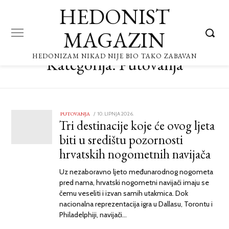
HEDONIST
MAGAZIN
HEDONIZAM NIKAD NIJE BIO TAKO ZABAVAN
Kategorija:
Putovanja
PUTOVANJA
POSTED
10. LIPNJA 2026.
10.
Tri destinacije koje će ovog ljeta
ON
LIPNJA
2026.
biti u središtu pozornosti
hrvatskih nogometnih navijača
Uz nezaboravno ljeto međunarodnog nogometa
pred nama, hrvatski nogometni navijači imaju se
čemu veseliti i izvan samih utakmica. Dok
nacionalna reprezentacija igra u Dallasu, Torontu i
Philadelphiji, navijači…