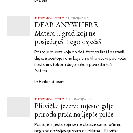
by
Dora
PUTOVANJA
/
STORY
POSTED
1. SVIBNJA 2026.
30.
DEAR ANYWHERE –
ON
TRAVNJA
2026.
Matera… grad koji ne
posjećuješ, nego osjećaš
Postoje mjesta koja obiđeš, fotografiraš i nastaviš
dalje, a postoje i ona koja ti se tiho uvuku pod kožu
i ostanu s tobom dugo nakon povratka kući.
Matera…
by
Hedonist team
PUTOVANJA
/
STORY
POSTED
30. TRAVNJA 2026.
Plitvička jezera: mjesto gdje
ON
priroda priča najljepše priče
Postoje mjesta koja se ne obilaze samo očima,
nego se doživljavaju svim osjetilima – Plitvička