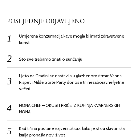
POSLJEDNJE OBJAVLJENO
Umjerena konzumacija kave mogla bi imati zdravstvene
koristi
Što sve trebamo znati o sunčanju
Ljeto na Gradini se nastavlja u glazbenom ritmu: Vanna,
Rišpet i Milde Sorte Party donose tri nezaboravne ljetne
večeri
NONA CHEF – OKUSI I PRIČE IZ KUHINJA KVARNERSKIH
NONA
Kad tišina postane najveći luksuz: kako je stara slavonska
kurija pronašla novi život