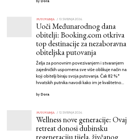
by
Dora
PUTOVANJA
POSTED
13. SVIBNJA 2026.
13.
Uoči Međunarodnog dana
ON
SVIBNJA
2026.
obitelji: Booking.com otkriva
top destinacije za nezaboravna
obiteljska putovanja
Želja za ponovnim povezivanjem i stvaranjem
zajedničkih uspomena sve više oblikuje način na
koji obitelji biraju svoja putovanja. Čak 82 %*
hrvatskih putnika navodi kako im je kvalitetno…
by
Dora
PUTOVANJA
POSTED
12. SVIBNJA 2026.
12.
Wellness nove generacije: Ovaj
ON
SVIBNJA
2026.
retreat donosi dubinsku
regeneraciju tijela, živčanog