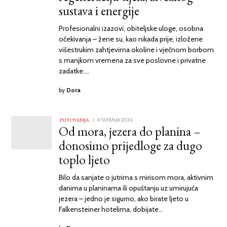
sustava i energije
Profesionalni izazovi, obiteljske uloge, osobna
očekivanja – žene su, kao nikada prije, izložene
višestrukim zahtjevima okoline i vječnom borbom
s manjkom vremena za sve poslovne i privatne
zadatke.…
by
Dora
PUTOVANJA
POSTED
4. SVIBNJA 2026.
Od mora, jezera do planina –
ON
donosimo prijedloge za dugo
toplo ljeto
Bilo da sanjate o jutrima s mirisom mora, aktivnim
danima u planinama ili opuštanju uz umirujuća
jezera – jedno je sigurno, ako birate ljeto u
Falkensteiner hotelima, dobijate…