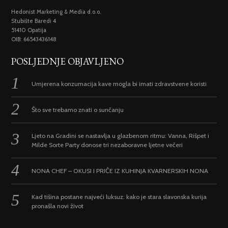
Hedonist Marketing & Media d.o.o.
Stubište Baredi 4
51410 Opatija
OIB: 66543436148
POSLJEDNJE OBJAVLJENO
Umjerena konzumacija kave mogla bi imati zdravstvene koristi
Što sve trebamo znati o sunčanju
Ljeto na Gradini se nastavlja u glazbenom ritmu: Vanna, Rišpet i
Milde Sorte Party donose tri nezaboravne ljetne večeri
NONA CHEF – OKUSI I PRIČE IZ KUHINJA KVARNERSKIH NONA
Kad tišina postane najveći luksuz: kako je stara slavonska kurija
pronašla novi život