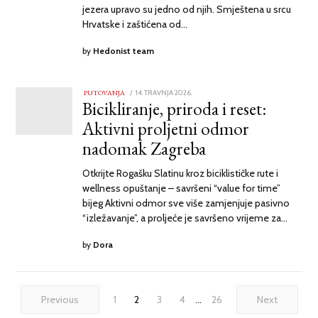
jezera upravo su jedno od njih. Smještena u srcu
Hrvatske i zaštićena od…
by
Hedonist team
PUTOVANJA
POSTED
14. TRAVNJA 2026.
14.
Bicikliranje, priroda i reset:
ON
TRAVNJA
2026.
Aktivni proljetni odmor
nadomak Zagreba
Otkrijte Rogašku Slatinu kroz biciklističke rute i
wellness opuštanje – savršeni “value for time”
bijeg Aktivni odmor sve više zamjenjuje pasivno
“izležavanje”, a proljeće je savršeno vrijeme za…
by
Dora
Previous
1
2
3
4
…
26
Next