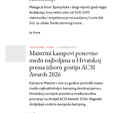
Malaga je biser Španjolske i drugi najveći grad regije
Andaluzija. Ima nešto više od 500.000
stanovnika i smještena je na sunčanoj Costa del
Sol, uz obalu Sredozemnog mora.…
by
Dora
PUTOVANJA
/
STORY
POSTED
14. SVIBNJA 2026.
14.
Maistrini kampovi ponovno
ON
SVIBNJA
2026.
među najboljima u Hrvatskoj
prema izboru gostiju ACSI
Awards 2026
Kampovi Maistre i ove su godine potvrdili status
među najkvalitetnijim kamping destinacijama u
Hrvatskoj osvojivši prestižna međunarodna
priznanja na dodjeli ACSI Awards 2026. Nagrade
dodjeljuje vodeća europska kamping…