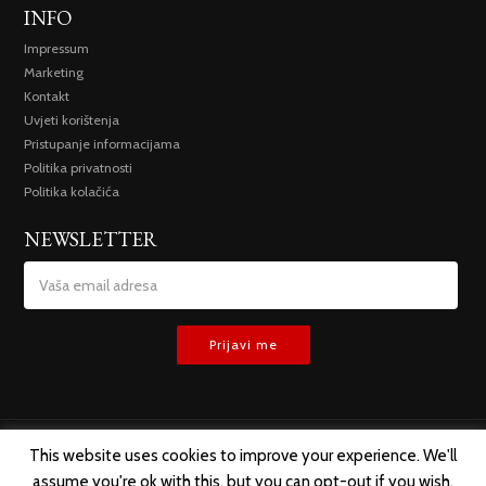
INFO
Impressum
Marketing
Kontakt
Uvjeti korištenja
Pristupanje informacijama
Politika privatnosti
Politika kolačića
NEWSLETTER
This website uses cookies to improve your experience. We'll
assume you're ok with this, but you can opt-out if you wish.
SVA PRAVA ZADRŽANA @ 2019 TREMESIS D.O.O.