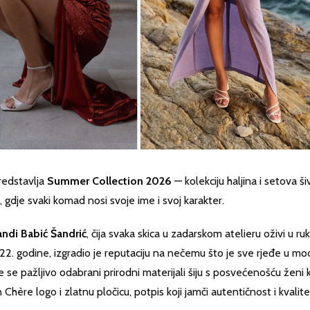
edstavlja
Summer Collection 2026
— kolekciju haljina i setova ši
a, gdje svaki komad nosi svoje ime i svoj karakter.
ndi Babić Šandrić
, čija svaka skica u zadarskom atelieru oživi u r
22. godine, izgradio je reputaciju na nečemu što je sve rjeđe u mo
 se pažljivo odabrani prirodni materijali šiju s posvećenošću ženi 
Chère logo i zlatnu pločicu, potpis koji jamči autentičnost i kvalite