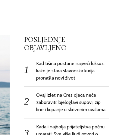
POSLJEDNJE
OBJAVLJENO
Kad tišina postane najveći luksuz:
kako je stara slavonska kurija
pronašla novi život
Ovaj izlet na Cres djeca neće
zaboraviti: bjeloglavi supovi, zip
line i kupanje u skrivenim uvalama
Kada i najbolja prijateljstva počnu
umarati: Sve više ljudi govori o