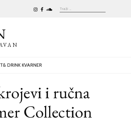
N
BAVAN
T& DRINK KVARNER
krojevi i ručna
mer Collection