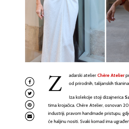
Z
adarski atelier
Chère Atelier
pr
od prirodnih, talijanskih tkanin
Iza kolekcije stoji dizajnerica
Sa
tima krojačica. Chère Atelier, osnovan 20
industriji, pravom handmade pristupu, gdje
će haljinu nositi. Svaki komad ima ugrađen 