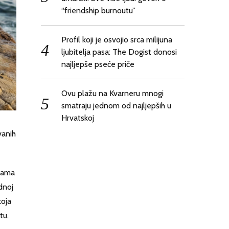
“friendship burnoutu”
Profil koji je osvojio srca milijuna
ljubitelja pasa: The Dogist donosi
najljepše pseće priče
Ovu plažu na Kvarneru mnogi
smatraju jednom od najljepših u
Hrvatskoj
vanih
ukama
dnoj
koja
tu.