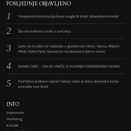
POSLJEDNJE OBJAVLJENO
Umjerena konzumacija kave mogla bi imati zdravstvene koristi
Što sve trebamo znati o sunčanju
Ljeto na Gradini se nastavlja u glazbenom ritmu: Vanna, Rišpet i
Milde Sorte Party donose tri nezaboravne ljetne večeri
NONA CHEF – OKUSI I PRIČE IZ KUHINJA KVARNERSKIH NONA
Kad tišina postane najveći luksuz: kako je stara slavonska kurija
pronašla novi život
INFO
Impressum
Marketing
Kontakt