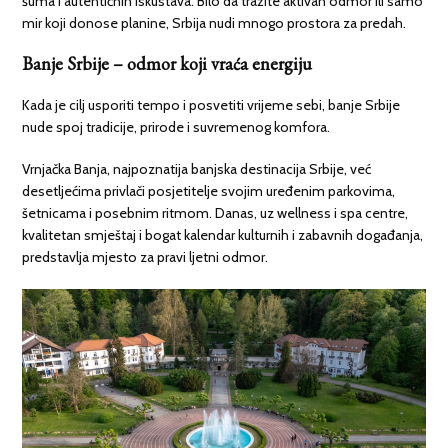
šuma i autentičnih iskustava. Bilo da tražite aktivan odmor ili samo
mir koji donose planine, Srbija nudi mnogo prostora za predah.
Banje Srbije – odmor koji vraća energiju
Kada je cilj usporiti tempo i posvetiti vrijeme sebi, banje Srbije
nude spoj tradicije, prirode i suvremenog komfora.
Vrnjačka Banja, najpoznatija banjska destinacija Srbije, već
desetljećima privlači posjetitelje svojim uređenim parkovima,
šetnicama i posebnim ritmom. Danas, uz wellness i spa centre,
kvalitetan smještaj i bogat kalendar kulturnih i zabavnih događanja,
predstavlja mjesto za pravi ljetni odmor.