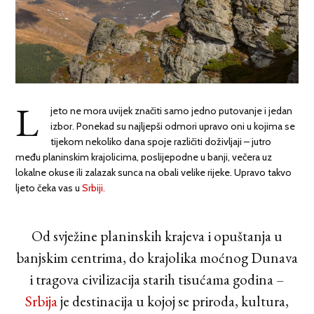
L
jeto ne mora uvijek značiti samo jedno putovanje i jedan
izbor. Ponekad su najljepši odmori upravo oni u kojima se
tijekom nekoliko dana spoje različiti doživljaji – jutro
među planinskim krajolicima, poslijepodne u banji, večera uz
lokalne okuse ili zalazak sunca na obali velike rijeke. Upravo takvo
ljeto čeka vas u
Srbiji.
Od svježine planinskih krajeva i opuštanja u
banjskim centrima, do krajolika moćnog Dunava
i tragova civilizacija starih tisućama godina –
Srbija
je destinacija u kojoj se priroda, kultura,