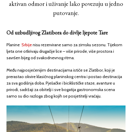
aktivan odmor i uživanje lako povezuju u jedno
putovanje.
Od uzbudljivog Zlatibora do divlje ljepote Tare
Planine
Srbije
nisu rezervirane samo za zimsku sezonu. Tijekom
ljeta one otkrivaju drugačije lice – više prirode, više prostora i
savršen bijeg od svakodnevnog ritma.
Među najposjećenijim destinacijama ističe se Zlatibor, koji je
prerastao okvire klasičnog planinskog centra i postao destinacija
za sva godišnja doba. Pješačke i biciklističke staze, avanture u
prirodi, sadržaji za obitelji i sve bogatija gastronomska scena
samo su dio razloga zbog kojih se posjetitelji vraćaju.