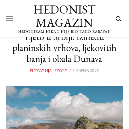
HEDONIST
MAGAZIN
HEDONIZAM NIKAD NIJE BIO TAKO ZABAVAN
Ljeto u Srbiji: između
planinskih vrhova, ljekovitih
banja i obala Dunava
PUTOVANJA
/
STORY
POSTED
4. SRPNJA 2026.
8.
ON
SRPNJA
2026.