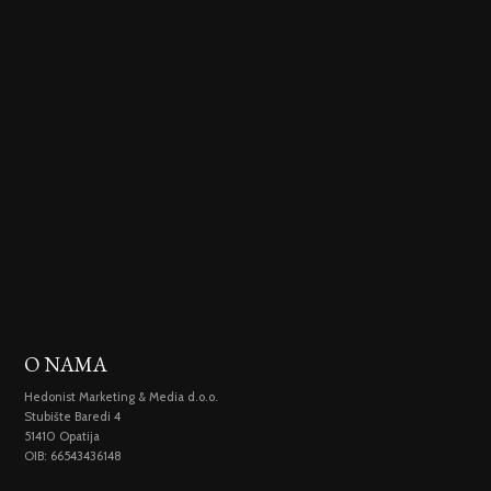
O NAMA
Hedonist Marketing & Media d.o.o.
Stubište Baredi 4
51410 Opatija
OIB: 66543436148