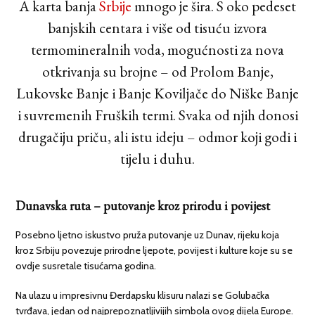
A karta banja
Srbije
mnogo je šira. S oko pedeset
banjskih centara i više od tisuću izvora
termomineralnih voda, mogućnosti za nova
otkrivanja su brojne – od Prolom Banje,
Lukovske Banje i Banje Koviljače do Niške Banje
i suvremenih Fruških termi. Svaka od njih donosi
drugačiju priču, ali istu ideju – odmor koji godi i
tijelu i duhu.
Dunavska ruta – putovanje kroz prirodu i povijest
Posebno ljetno iskustvo pruža putovanje uz Dunav, rijeku koja
kroz Srbiju povezuje prirodne ljepote, povijest i kulture koje su se
ovdje susretale tisućama godina.
Na ulazu u impresivnu Đerdapsku klisuru nalazi se Golubačka
tvrđava, jedan od najprepoznatljivijih simbola ovog dijela Europe.