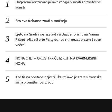
Umjerena konzumacija kave mogla bi imati zdravstvene
koristi
Što sve trebamo znati o sunčanju
Ljeto na Gradini se nastavlja u glazbenom ritmu: Vanna,
Rišpet i Milde Sorte Party donose tri nezaboravne ljetne
večeri
NONA CHEF – OKUSI I PRIČE IZ KUHINJA KVARNERSKIH
NONA
Kad tišina postane najveći luksuz: kako je stara slavonska
kurija pronašla novi život