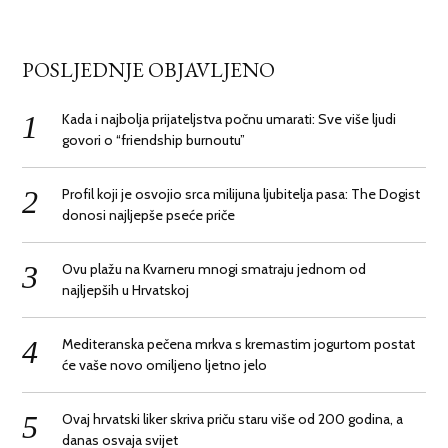
POSLJEDNJE OBJAVLJENO
Kada i najbolja prijateljstva počnu umarati: Sve više ljudi
govori o “friendship burnoutu”
Profil koji je osvojio srca milijuna ljubitelja pasa: The Dogist
donosi najljepše pseće priče
Ovu plažu na Kvarneru mnogi smatraju jednom od
najljepših u Hrvatskoj
Mediteranska pečena mrkva s kremastim jogurtom postat
će vaše novo omiljeno ljetno jelo
Ovaj hrvatski liker skriva priču staru više od 200 godina, a
danas osvaja svijet