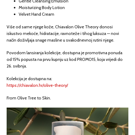
Gentle Cleansing Emulsion
Moisturizing Body Lotion
Velvet Hand Cream
Više od same njege kože, Chiavalon Olive Theory donosi
iskustvo mekoće, hidratacije, ravnoteže i tihog luksuza — novi
način doživljaja snage masline u svakodnevnoj rutini njege.
Povodom lansiranja kolekcije, dostupna je promotivna ponuda
od 15% popusta na prvu kupnju uz kod PROMO15, koja vrijedi do
26. svibnja.
Kolekcija je dostupna na:
https://chiavalon.hr/olive-theory/
From Olive Tree to Skin.