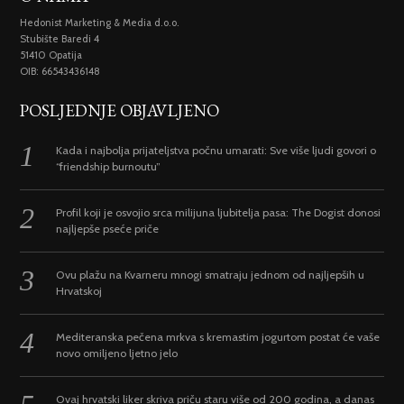
Hedonist Marketing & Media d.o.o.
Stubište Baredi 4
51410 Opatija
OIB: 66543436148
POSLJEDNJE OBJAVLJENO
Kada i najbolja prijateljstva počnu umarati: Sve više ljudi govori o
“friendship burnoutu”
Profil koji je osvojio srca milijuna ljubitelja pasa: The Dogist donosi
najljepše pseće priče
Ovu plažu na Kvarneru mnogi smatraju jednom od najljepših u
Hrvatskoj
Mediteranska pečena mrkva s kremastim jogurtom postat će vaše
novo omiljeno ljetno jelo
Ovaj hrvatski liker skriva priču staru više od 200 godina, a danas