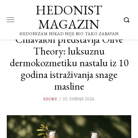
HEDONIST
MAGAZIN
HEDONIZAM NIKAD NIJE BIO TAKO ZABAVAN
Chiavalon predstavlja Olive
Theory: luksuznu
dermokozmetiku nastalu iz 10
godina istraživanja snage
masline
STORY
POSTED
20. SVIBNJA 2026.
19.
ON
SVIBNJA
2026.