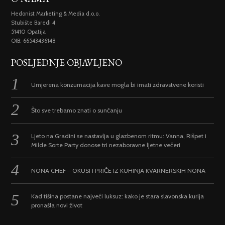
Hedonist Marketing & Media d.o.o.
Stubište Baredi 4
51410 Opatija
OIB: 66543436148
POSLJEDNJE OBJAVLJENO
Umjerena konzumacija kave mogla bi imati zdravstvene koristi
Što sve trebamo znati o sunčanju
Ljeto na Gradini se nastavlja u glazbenom ritmu: Vanna, Rišpet i
Milde Sorte Party donose tri nezaboravne ljetne večeri
NONA CHEF – OKUSI I PRIČE IZ KUHINJA KVARNERSKIH NONA
Kad tišina postane najveći luksuz: kako je stara slavonska kurija
pronašla novi život