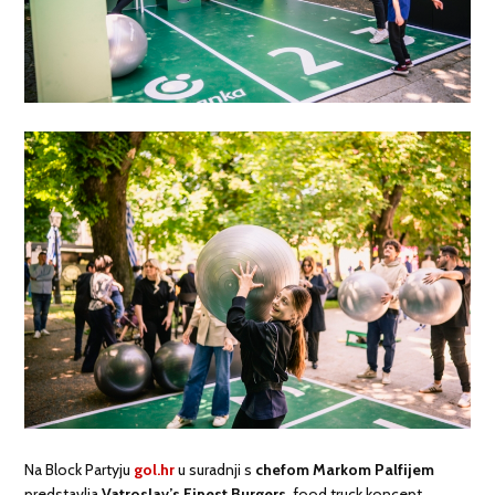
Na Block Partyju
gol.hr
u suradnji s
chefom Markom Palfijem
predstavlja
Vatroslav’s Finest Burgers
, food truck koncept