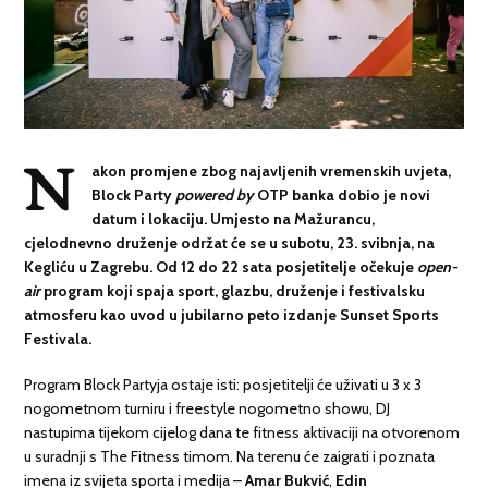
N
akon promjene zbog najavljenih vremenskih uvjeta,
Block Party
powered by
OTP banka dobio je novi
datum i lokaciju. Umjesto na Mažurancu,
cjelodnevno druženje održat će se u subotu, 23. svibnja, na
Kegliću u Zagrebu. Od 12 do 22 sata posjetitelje očekuje
open-
air
program koji spaja sport, glazbu, druženje i festivalsku
atmosferu kao uvod u jubilarno peto izdanje Sunset Sports
Festivala.
Program Block Partyja ostaje isti: posjetitelji će uživati u 3 x 3
nogometnom turniru i freestyle nogometno showu, DJ
nastupima tijekom cijelog dana te fitness aktivaciji na otvorenom
u suradnji s The Fitness timom. Na terenu će zaigrati i poznata
imena iz svijeta sporta i medija –
Amar Bukvić
,
Edin