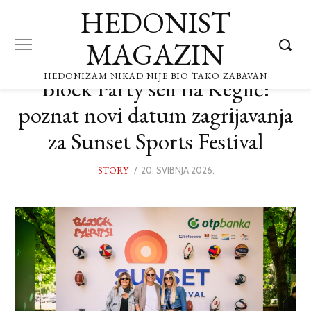
HEDONIST
MAGAZIN
HEDONIZAM NIKAD NIJE BIO TAKO ZABAVAN
Block Party seli na Keglić:
poznat novi datum zagrijavanja
za Sunset Sports Festival
STORY
POSTED
20. SVIBNJA 2026.
20.
ON
SVIBNJA
2026.