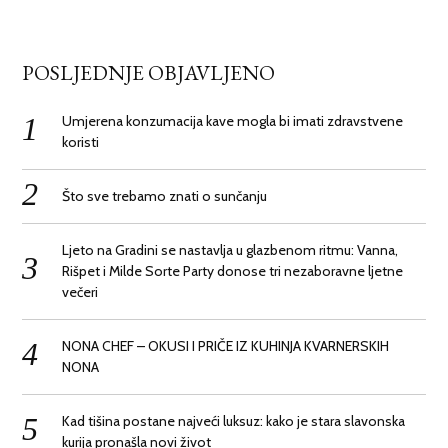
POSLJEDNJE OBJAVLJENO
Umjerena konzumacija kave mogla bi imati zdravstvene
koristi
Što sve trebamo znati o sunčanju
Ljeto na Gradini se nastavlja u glazbenom ritmu: Vanna,
Rišpet i Milde Sorte Party donose tri nezaboravne ljetne
večeri
NONA CHEF – OKUSI I PRIČE IZ KUHINJA KVARNERSKIH
NONA
Kad tišina postane najveći luksuz: kako je stara slavonska
kurija pronašla novi život