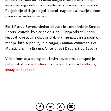
inspiriran nogometnom atmosferom i navijačkom energijom.
Posjetitelje očekuju burgeri, deserti i nagradne aktivacije tijekom
dana za najsretnije navijače.
Block Party u Zagrebu ujedno je i uvod je u peto izdanje Sunset
Sports Festivala, koje će se od 4. do 6. lipnja održati u Zadru.
Festival i ove godine okuplja istaknuta imena iz svijeta sporta,
medija i biznisa poput
Judit Polgár, Calluma Williamsa, Eve
Murati, Ibrahima Erkana, Anite Jones i Dagura Sigurðssona.
Više informacija o programu i svim novostima dostupno je
putem službene
web stranice
i društvenih mreža:
Facebook
,
Instagram
i
LinkedIn
.