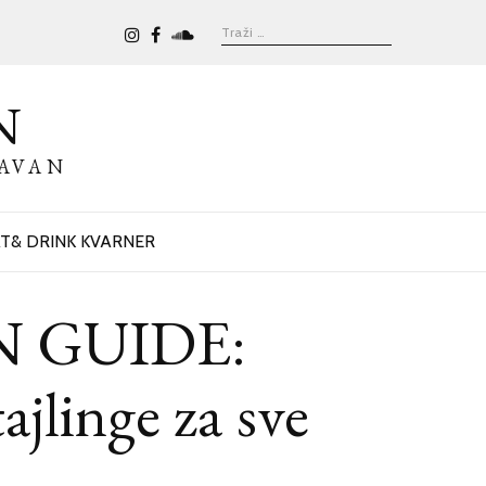
N
BAVAN
T& DRINK KVARNER
 GUIDE:
ajlinge za sve