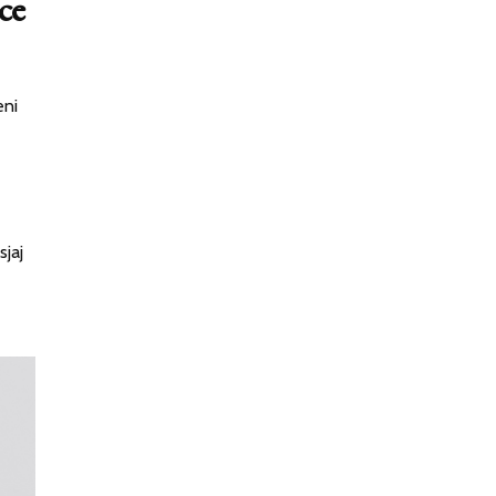
ce
eni
sjaj