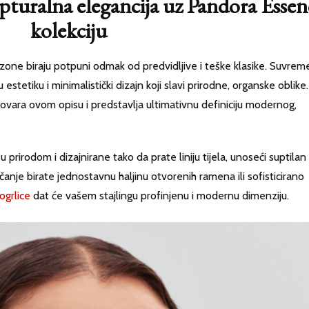
turalna elegancija uz Pandora Essen
kolekciju
ne biraju potpuni odmak od predvidljive i teške klasike. Suvrem
stetiku i minimalistički dizajn koji slavi prirodne, organske oblike.
ovara ovom opisu i predstavlja ultimativnu definiciju modernog,
 prirodom i dizajnirane tako da prate liniju tijela, unoseći suptilan 
anje birate jednostavnu haljinu otvorenih ramena ili sofisticirano
ogrlice
dat će vašem stajlingu profinjenu i modernu dimenziju.