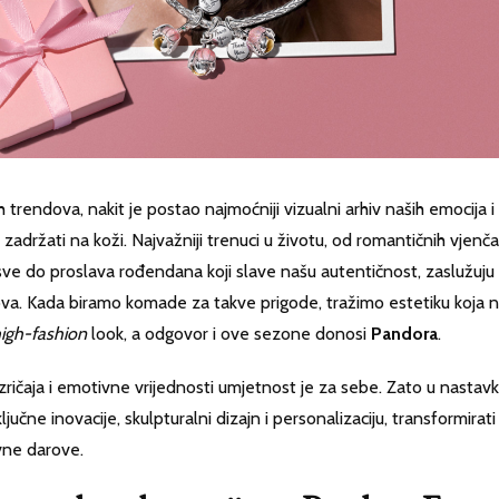
rendova, nakit je postao najmoćniji vizualni arhiv naših emocija i
zadržati na koži. Najvažniji trenuci u životu, od romantičnih vjenč
 sve do proslava rođendana koji slave našu autentičnost, zaslužuju
ndova. Kada biramo komade za takve prigode, tražimo estetiku koja n
igh-fashion
look, a odgovor i ove sezone donosi
Pandora
.
ičaja i emotivne vrijednosti umjetnost je za sebe. Zato u nastav
učne inovacije, skulpturalni dizajn i personalizaciju, transformirati
avne darove.