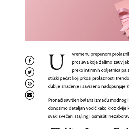
U
vremenu prepunom prolaznih t
proslava koje želimo zauvijek 
preko intimnih obljetnica pa
stilski pečat koji prkosi prolaznosti tre
dublje značenje i savršeno nadopunjuje
h
Pronaći savršen balans između modnog izr
donosimo detaljan vodič kako kroz dvije klj
svaki svečani stajling i osmisliti nezabor