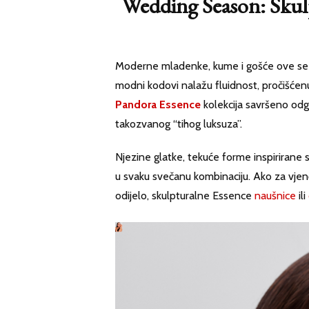
Wedding Season: Skulp
Moderne mladenke, kume i gošće ove sezo
modni kodovi nalažu fluidnost, pročišćenu e
Pandora Essence
kolekcija savršeno odg
takozvanog “tihog luksuza”.
Njezine glatke, tekuće forme inspirirane su
u svaku svečanu kombinaciju. Ako za vjenč
odijelo, skulpturalne Essence
naušnice
ili