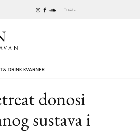
N
BAVAN
T& DRINK KVARNER
etreat donosi
anog sustava i