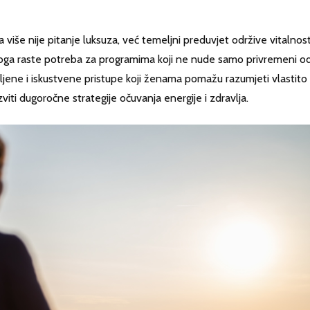
sa više nije pitanje luksuza, već temeljni preduvjet održive vitalnosti
loga raste potreba za programima koji ne nude samo privremeni 
ene i iskustvene pristupe koji ženama pomažu razumjeti vlastito
azviti dugoročne strategije očuvanja energije i zdravlja.