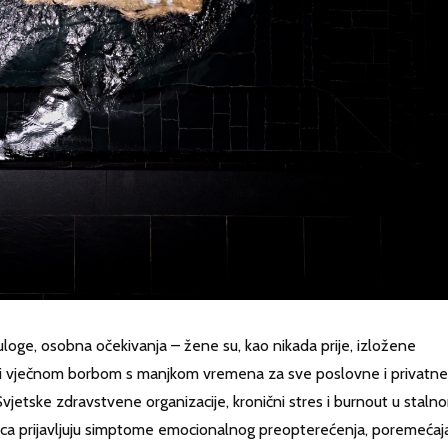
 uloge, osobna očekivanja – žene su, kao nikada prije, izložene
e i vječnom borbom s manjkom vremena za sve poslovne i privatne
vjetske zdravstvene organizacije, kronični stres i burnout u staln
ca prijavljuju simptome emocionalnog preopterećenja, poremećaj