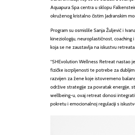
Aquapura Spa centra u sklopu Falkensteine
okruženog kristalno čistim Jadranskim m
Program su osmislile Sanja Žuljević i Ivana 
kineziologiju, neuroplastičnost, coaching 
koja se ne zaustavlja na iskustvu retreat
“SHEvolution Wellness Retreat nastao je 
fizičke iscrpljenosti te potrebe za dubljim
razvijen za žene koje istovremeno balansi
održive strategije za povratak energije, s
wellbeing-u, ovaj retreat donosi integrat
pokretu i emocionalnoj regulaciji s iskus