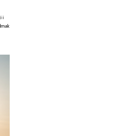
 i
odmak