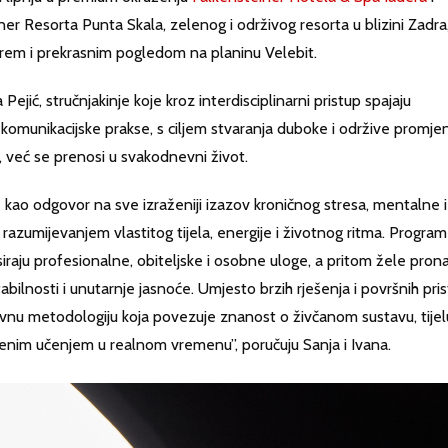
r Resorta Punta Skala, zelenog i održivog resorta u blizini Zadra
orem i prekrasnim pogledom na planinu Velebit.
Pejić, stručnjakinje koje kroz interdisciplinarni pristup spajaju
i komunikacijske prakse, s ciljem stvaranja duboke i održive promje
a, već se prenosi u svakodnevni život.
kao odgovor na sve izraženiji izazov kroničnog stresa, mentalne i
 razumijevanjem vlastitog tijela, energije i životnog ritma. Program
raju profesionalne, obiteljske i osobne uloge, a pritom žele prona
tabilnosti i unutarnje jasnoće. Umjesto brzih rješenja i površnih pri
ivnu metodologiju koja povezuje znanost o živčanom sustavu, tijel
tvenim učenjem u realnom vremenu”, poručuju Sanja i Ivana.