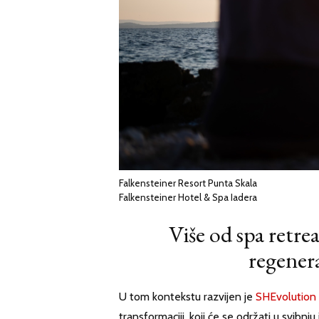
Falkensteiner Resort Punta Skala
Falkensteiner Hotel & Spa Iadera
Više od spa retr
regenera
U tom kontekstu razvijen je
SHEvolution
transformaciji, koji će se održati u svibnj