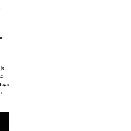
,
ne
 je
ći
stupa
u,