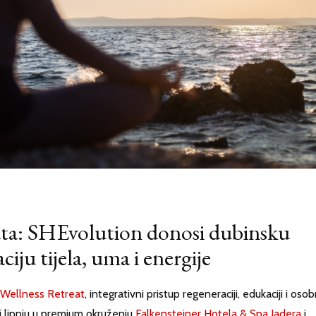
eata: SHEvolution donosi dubinsku
ciju tijela, uma i energije
 Wellness Retreat
, integrativni pristup regeneraciji, edukaciji i oso
u i lipnju u premium okruženju
Falkensteiner Hotela & Spa Iadera
i