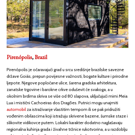
Pirenópolis
,
Brazil
Pirenópolis je očaravajući grad u srcu središnje brazilske savezne
države Goiás, prepun povijesne važnosti, bogate kulture i prirodne
ljepote. Njegove popločane ulice, šarena gradska arhitektura,
zanatske trgovine i barokne crkve oduševit će svakoga, a u
okolnim brdima skriva se više od 80 slapova, uključujući mirni Meia
Lua i mistični Cachoeiras dos Dragões. Putnici mogu unajmiti
automobil
za istraživanje vlastitim tempom ili se pak pridružiti
vođenim obilascima koji istražuju skrivene bazene, šumske staze i
slikovite vidikovce putem. Lokalni karakter dodatno naglašavaju
regionalna kuhinja grada i živahne tržnice rukotvorina, a u razdoblju