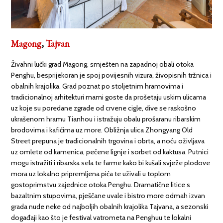
Magong
,
Tajvan
Živahni lučki grad Magong, smješten na zapadnoj obali otoka
Penghu, besprijekoran je spoj povijesnih vizura, živopisnih tržnica i
obalnih krajolika. Grad poznat po stoljetnim hramovima i
tradicionalnoj arhitekturi mami goste da prošetaju uskim ulicama
uz koje su poredane zgrade od crvene cigle, dive se raskošno
ukrašenom hramu Tianhou i istražuju obalu prošaranu ribarskim
brodovima i kafićima uz more. Obližnja ulica Zhongyang Old
Street prepuna je tradicionalnih trgovina i obrta, a noću oživljava
uz omlete od kamenica, pečene lignje i sorbet od kaktusa. Putnici
mogu istražiti i ribarska sela te farme kako bi kušali svježe plodove
mora uz lokalno pripremljena pića te uživali u toplom
gostoprimstvu zajednice otoka Penghu. Dramatične litice s
bazaltnim stupovima, pješčane uvale i bistro more odmah izvan
grada nude neke od najboljih obalnih krajolika Tajvana, a sezonski
događaji kao što je festival vatrometa na Penghuu te lokalni