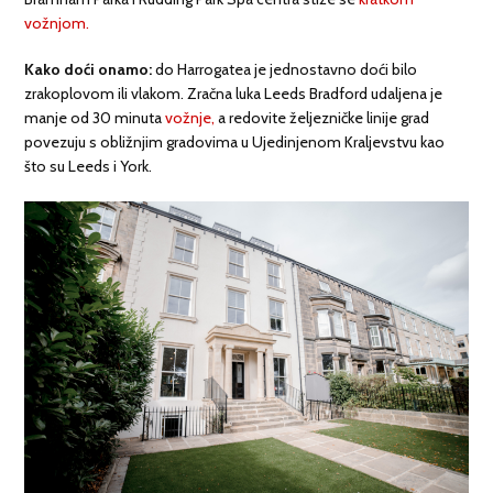
vožnjom
.
Kako doći onamo:
do Harrogatea je jednostavno doći bilo
zrakoplovom ili vlakom. Zračna luka Leeds Bradford udaljena je
manje od 30 minuta
vožnje
,
a redovite željezničke linije grad
povezuju s obližnjim gradovima u Ujedinjenom Kraljevstvu kao
što su Leeds i York.