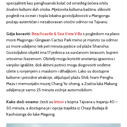
specijaliteti kao penghuanski kolač od smeđeg šećera ističu
živahni kulturni duh otoka. Mješovita kulturna baština, slikoviti
pogledi na ocean i topla lokalna gostoljubivosti u Mangongu
pružaju autentičan i nezaboravan otočni odmor na Tajvanu.
Gdje boraviti:
Beachcastle & Sea View Villa
s pogledom na plavo
more Magonga i Qingwan Cactus Park mirno je mjesto za odmor
uz more udaljeno tek pet minuta pješice od plaže Shanshui.
Gostoljubivi objekt ima 17 jedinica sa sunčanom terasom, bujnim
vrtovima i bazenom. Obitelji mogu koristiti unutarnju igraonicu i
vanjsko igralište, dok aktivni putnici mogu dogovoriti vođene
izlete s ronjenjem s maskom i dihaljkom. Lako su dostupne
kulturne i prirodne atrakcije, uključujući plažu Shili, hram Penghu
Mazu i memorijalni muzej Chang Yu-sheng, a Zračna luka Makung
udaljena je samo 25 minuta vožnje automobilom.
Kako doći onamo:
česti su
letovi
s kopna Tajvana u trajanju 40 –
50 minuta, a dostupna je i opcija trajekta iz Chiayi Budaija ili
Kaohsiunga do luke Magong.