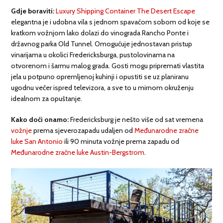
Gdje boraviti:
Luxury Shipping Container The Desert Escape
elegantna je i udobna vila s jednom spavaćom sobom od koje se
kratkom vožnjom lako dolazi do vinograda Rancho Ponte i
državnog parka Old Tunnel. Omogućuje jednostavan pristup
vinarijama u okolici Fredericksburga, pustolovinama na
otvorenom i šarmu malog grada. Gosti mogu pripremati vlastita
jela u potpuno opremljenoj kuhinji i opustiti se uz planiranu
ugodnu večer ispred televizora, a sve to u mirnom okruženju
idealnom za opuštanje.
Kako doći onamo:
Fredericksburg je nešto više od sat vremena
vožnje
prema sjeverozapadu udaljen od
Međunarodne zračne
luke San Antonio
ili 90 minuta vožnje prema zapadu od
Međunarodne zračne luke Austin-Bergstrom
.