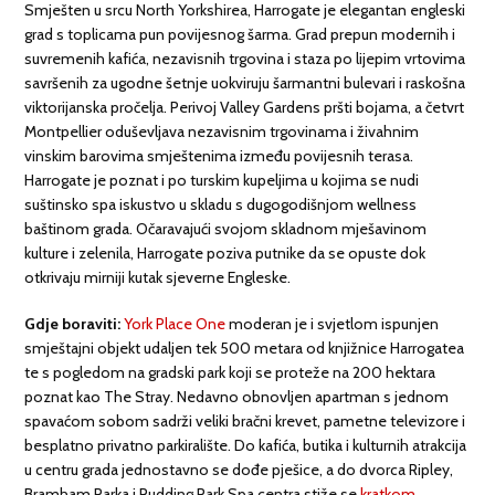
Smješten u srcu North Yorkshirea, Harrogate je elegantan engleski
grad s toplicama pun povijesnog šarma. Grad prepun modernih i
suvremenih kafića, nezavisnih trgovina i staza po lijepim vrtovima
savršenih za ugodne šetnje uokviruju šarmantni bulevari i raskošna
viktorijanska pročelja. Perivoj Valley Gardens pršti bojama, a četvrt
Montpellier oduševljava nezavisnim trgovinama i živahnim
vinskim barovima smještenima između povijesnih terasa.
Harrogate je poznat i po turskim kupeljima u kojima se nudi
suštinsko spa iskustvo u skladu s dugogodišnjom wellness
baštinom grada. Očaravajući svojom skladnom mješavinom
kulture i zelenila, Harrogate poziva putnike da se opuste dok
otkrivaju mirniji kutak sjeverne Engleske.
Gdje boraviti:
York Place One
moderan je i svjetlom ispunjen
smještajni objekt udaljen tek 500 metara od knjižnice Harrogatea
te s pogledom na gradski park koji se proteže na 200 hektara
poznat kao The Stray. Nedavno obnovljen apartman s jednom
spavaćom sobom sadrži veliki bračni krevet, pametne televizore i
besplatno privatno parkiralište. Do kafića, butika i kulturnih atrakcija
u centru grada jednostavno se dođe pješice, a do dvorca Ripley,
Bramham Parka i Rudding Park Spa centra stiže se
kratkom