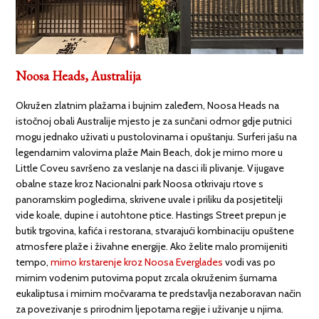
Noosa Heads,
Australija
Okružen zlatnim plažama i bujnim zaleđem, Noosa Heads na
istočnoj obali Australije mjesto je za sunčani odmor gdje putnici
mogu jednako uživati u pustolovinama i opuštanju. Surferi jašu na
legendarnim valovima plaže Main Beach, dok je mirno more u
Little Coveu savršeno za veslanje na dasci ili plivanje. Vijugave
obalne staze kroz Nacionalni park Noosa otkrivaju rtove s
panoramskim pogledima, skrivene uvale i priliku da posjetitelji
vide koale, dupine i autohtone ptice. Hastings Street prepun je
butik trgovina, kafića i restorana, stvarajući kombinaciju opuštene
atmosfere plaže i živahne energije. Ako želite malo promijeniti
tempo,
mirno krstarenje kroz Noosa Everglades
vodi vas po
mirnim vodenim putovima poput zrcala okruženim šumama
eukaliptusa i mirnim močvarama te predstavlja nezaboravan način
za povezivanje s prirodnim ljepotama regije i uživanje u njima.