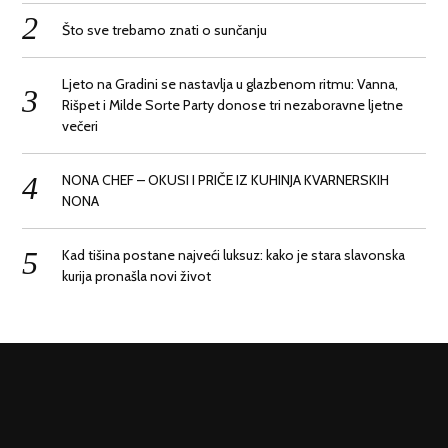
Što sve trebamo znati o sunčanju
Ljeto na Gradini se nastavlja u glazbenom ritmu: Vanna,
Rišpet i Milde Sorte Party donose tri nezaboravne ljetne
večeri
NONA CHEF – OKUSI I PRIČE IZ KUHINJA KVARNERSKIH
NONA
Kad tišina postane najveći luksuz: kako je stara slavonska
kurija pronašla novi život