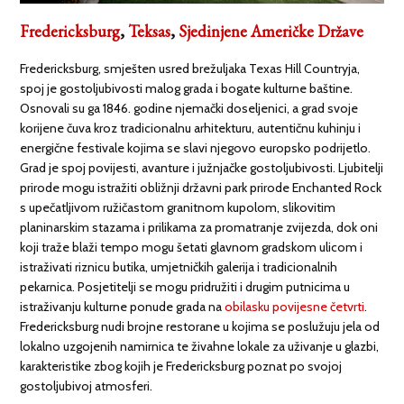
Fredericksburg
,
Teksas
,
Sjedinjene Američke Države
Fredericksburg, smješten usred brežuljaka Texas Hill Countryja,
spoj je gostoljubivosti malog grada i bogate kulturne baštine.
Osnovali su ga 1846. godine njemački doseljenici, a grad svoje
korijene čuva kroz tradicionalnu arhitekturu, autentičnu kuhinju i
energične festivale kojima se slavi njegovo europsko podrijetlo.
Grad je spoj povijesti, avanture i južnjačke gostoljubivosti. Ljubitelji
prirode mogu istražiti obližnji državni park prirode Enchanted Rock
s upečatljivom ružičastom granitnom kupolom, slikovitim
planinarskim stazama i prilikama za promatranje zvijezda, dok oni
koji traže blaži tempo mogu šetati glavnom gradskom ulicom i
istraživati riznicu butika, umjetničkih galerija i tradicionalnih
pekarnica. Posjetitelji se mogu pridružiti i drugim putnicima u
istraživanju kulturne ponude grada na
obilasku povijesne četvrti
.
Fredericksburg nudi brojne restorane u kojima se poslužuju jela od
lokalno uzgojenih namirnica te živahne lokale za uživanje u glazbi,
karakteristike zbog kojih je Fredericksburg poznat po svojoj
gostoljubivoj atmosferi.