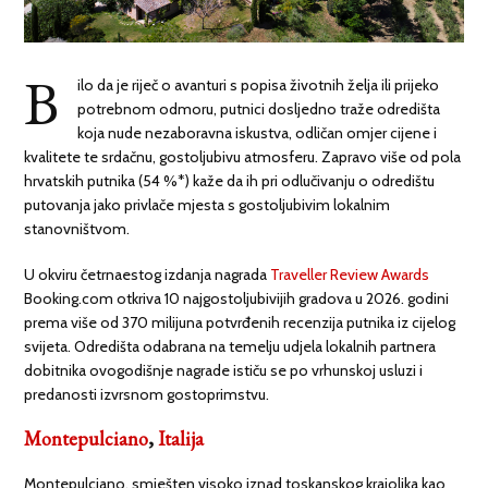
B
ilo da je riječ o avanturi s popisa životnih želja ili prijeko
potrebnom odmoru, putnici dosljedno traže odredišta
koja nude nezaboravna iskustva, odličan omjer cijene i
kvalitete te srdačnu, gostoljubivu atmosferu. Zapravo više od pola
hrvatskih putnika (54 %*) kaže da ih pri odlučivanju o odredištu
putovanja jako privlače mjesta s gostoljubivim lokalnim
stanovništvom.
U okviru četrnaestog izdanja nagrada
Traveller Review Awards
Booking.com otkriva 10 najgostoljubivijih gradova u 2026. godini
prema više od 370 milijuna potvrđenih recenzija putnika iz cijelog
svijeta. Odredišta odabrana na temelju udjela lokalnih partnera
dobitnika ovogodišnje nagrade ističu se po vrhunskoj usluzi i
predanosti izvrsnom gostoprimstvu.
Montepulciano
,
Italija
Montepulciano, smješten visoko iznad toskanskog krajolika kao