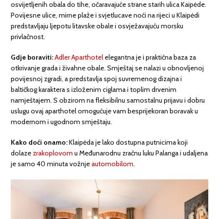
osvijetljenih obala do tihe, očaravajuće strane starih ulica Kaipėde.
Povijesne ulice, mirne plaže i svjetlucave noći na rijeci u Klaipėdi
predstavljaju ljepotu litavske obale i osvježavajuću morsku
privlačnost.
Gdje boraviti:
Adler Aparthotel
elegantna je i praktična baza za
otkrivanje grada i živahne obale. Smještaj se nalazi u obnovljenoj
povijesnoj zgradi, a predstavlja spoj suvremenog dizajna i
baltičkog karaktera s izloženim ciglama i toplim drvenim
namještajem. S obzirom na fleksibilnu samostalnu prijavu i dobru
uslugu ovaj aparthotel omogućuje vam besprijekoran boravak u
modernom i ugodnom smještaju.
Kako doći onamo:
Klaipėda je lako dostupna putnicima koji
dolaze
zrakoplovom
u Međunarodnu zračnu luku Palanga i udaljena
je samo 40 minuta vožnje
automobilom
.