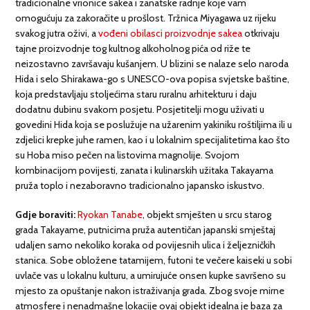
tradicionalne vrionice sakea i zanatske radnje koje vam
omogućuju za zakoračite u prošlost. Tržnica Miyagawa uz rijeku
svakog jutra oživi, a
vođeni obilasci proizvodnje sakea
otkrivaju
tajne proizvodnje tog kultnog alkoholnog pića od riže te
neizostavno završavaju kušanjem. U blizini se nalaze selo naroda
Hida i selo Shirakawa-go s UNESCO-ova popisa svjetske baštine,
koja predstavljaju stoljećima staru ruralnu arhitekturu i daju
dodatnu dubinu svakom posjetu. Posjetitelji mogu uživati u
govedini Hida koja se poslužuje na užarenim yakiniku roštiljima ili u
zdjelici krepke juhe ramen, kao i u lokalnim specijalitetima kao što
su Hoba miso pečen na listovima magnolije. Svojom
kombinacijom povijesti, zanata i kulinarskih užitaka Takayama
pruža toplo i nezaboravno tradicionalno japansko iskustvo.
Gdje boraviti:
Ryokan Tanabe
, objekt smješten u srcu starog
grada Takayame, putnicima pruža autentičan japanski smještaj
udaljen samo nekoliko koraka od povijesnih ulica i željezničkih
stanica. Sobe obložene tatamijem, futoni te večere kaiseki u sobi
uvlače vas u lokalnu kulturu, a umirujuće onsen kupke savršeno su
mjesto za opuštanje nakon istraživanja grada. Zbog svoje mirne
atmosfere i nenadmašne lokacije ovaj objekt idealna je baza za