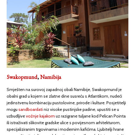
Swakopmund
,
Namibija
Smješten na surovoj zapadnoj obali Namibije, Swakopmund je
obalni grad u kojem se zlatne dine susreću s Atlantikom, nudeći
jedinstvenu kombinaciju pustolovine, prirode i kulture. Posjetitelji
mogu
sandboardati
niz visoke pustinjske padine, upustiti se u
uzbudljive
vožnje kajakom
uz razigrane tuljane kod Pelican Pointa
ili istraživati slikovite gradske ulice s povijesnom arhitekturom,
specijaliziranim trgovinama i modernim kafićima. Ljubitelji hrane