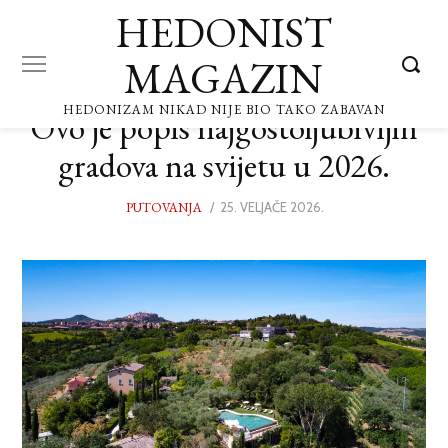
HEDONIST
MAGAZIN
HEDONIZAM NIKAD NIJE BIO TAKO ZABAVAN
Ovo je popis najgostoljubivijih
gradova na svijetu u 2026.
PUTOVANJA
POSTED
25. VELJAČE 2026.
25.
ON
VELJAČE
2026.