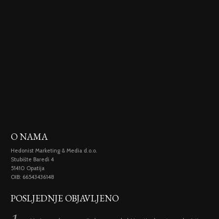
O NAMA
Hedonist Marketing & Media d.o.o.
Stubište Baredi 4
51410 Opatija
OIB: 66543436148
POSLJEDNJE OBJAVLJENO