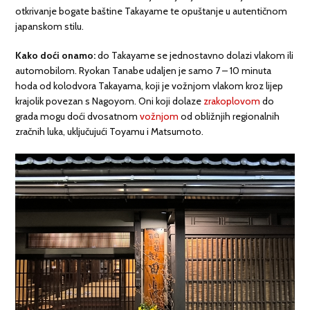
otkrivanje bogate baštine Takayame te opuštanje u autentičnom
japanskom stilu.
Kako doći onamo:
do Takayame se jednostavno dolazi vlakom ili
automobilom. Ryokan Tanabe udaljen je samo 7 – 10 minuta
hoda od kolodvora Takayama, koji je vožnjom vlakom kroz lijep
krajolik povezan s Nagoyom. Oni koji dolaze
zrakoplovom
do
grada mogu doći dvosatnom
vožnjom
od obližnjih regionalnih
zračnih luka, uključujući Toyamu i Matsumoto.