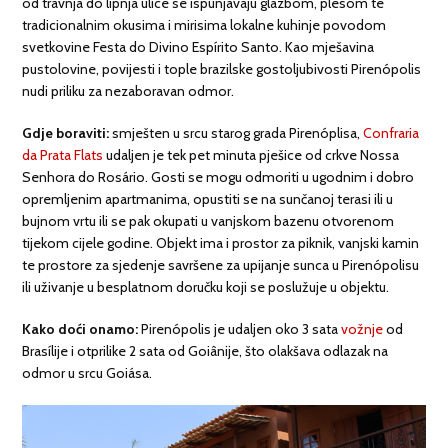
od travnja do lipnja ulice se ispunjavaju glazbom, plesom te
tradicionalnim okusima i mirisima lokalne kuhinje povodom
svetkovine Festa do Divino Espírito Santo. Kao mješavina
pustolovine, povijesti i tople brazilske gostoljubivosti Pirenópolis
nudi priliku za nezaboravan odmor.
Gdje boraviti:
smješten u srcu starog grada Pirenóplisa,
Confraria
da Prata Flats
udaljen je tek pet minuta pješice od crkve Nossa
Senhora do Rosário. Gosti se mogu odmoriti u ugodnim i dobro
opremljenim apartmanima, opustiti se na sunčanoj terasi ili u
bujnom vrtu ili se pak okupati u vanjskom bazenu otvorenom
tijekom cijele godine. Objekt ima i prostor za piknik, vanjski kamin
te prostore za sjedenje savršene za upijanje sunca u Pirenópolisu
ili uživanje u besplatnom doručku koji se poslužuje u objektu.
Kako doći onamo:
Pirenópolis je udaljen oko 3 sata
vožnje
od
Brasílije i otprilike 2 sata od Goiânije, što olakšava odlazak na
odmor u srcu Goiása.