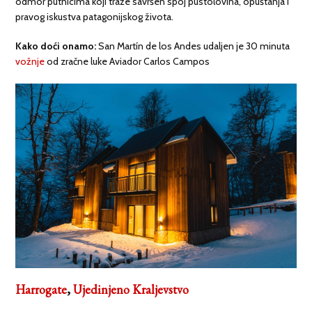
odmor putnicima koji traže savršen spoj pustolovina, opuštanja i
pravog iskustva patagonijskog života.
Kako doći onamo:
San Martín de los Andes udaljen je 30 minuta
vožnje
od zračne luke Aviador Carlos Campos
Harrogate
,
Ujedinjeno Kraljevstvo