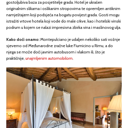
gostoljubiva baza za posjetitelje grada. Hotel je ukrašen
originalnim slikama i oslikanim stropovima te opremljen antiknim
namještajem koji podsjeća na bogatu povijest grada. Gosti mogu
istražiti vrtove hotela koji vode do male crkve, kao i hotelski vinski
podrum u kojem se nalazi impresivna zbirka vina i maslinovog ulja.
Kako doći onamo:
Montepulciano je udaljen nekoliko sati vožnje
sjeverno od Međunarodne zračne luke Fiumicino u Rimu, a do
njega se može doći javnim autobusom i vlakom ili, što je
praktičnije,
unajmljenim automobilom
.