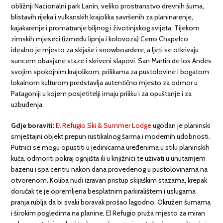
obližnji Nacionalni park Lanín, veliko prostranstvo drevnih šuma,
blistavih rijeka i vulkanskih krajolika savršenih za planinarenje,
kajakarenje i promatranje biljnog i životinjskog svijeta. Tijekom
zimskih mjeseci (između lipnja i kolovoza) Cerro Chapelco
idealno je mjesto za skijaše i snowboardere, a ljeti se otkrivaju
suncem obasjane staze i skriveni slapovi. San Martín de los Andes
svojim spokojnim krajolikom, prilikama za pustolovine i bogatom
lokalnom kulturom predstavlja autentično mjesto za odmor u
Patagoniji u kojem posjetitelji imaju priliku i za opuštanje i za
uzbuđenja.
Gdje boraviti:
El Refugio Ski & Summer Lodge
ugodan je planinski
smještajni objekt prepun rustikalnog šarma i modernih udobnosti.
Putnici se mogu opustiti u jedinicama uređenima u stilu planinskih
kuća, odmoriti pokraj ognjišta ili u knjižnici te uživati u unutarnjem
bazenu i spa centru nakon dana provedenog u pustolovinama na
otvorenom. Koliba nudi izravan pristup skijaškim stazama, krepak
doručak te je opremljena besplatnim parkiralištem i uslugama
pranja rublja da bi svaki boravak prošao lagodno. Okružen šumama
i širokim pogledima na planine, El Refugio pruža mjesto za miran