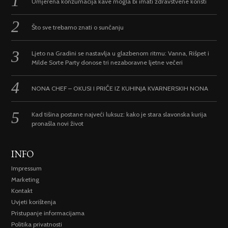
Umjerena konzumacija kave mogla bi imati zdravstvene koristi
Što sve trebamo znati o sunčanju
Ljeto na Gradini se nastavlja u glazbenom ritmu: Vanna, Rišpet i
Milde Sorte Party donose tri nezaboravne ljetne večeri
NONA CHEF – OKUSI I PRIČE IZ KUHINJA KVARNERSKIH NONA
Kad tišina postane najveći luksuz: kako je stara slavonska kurija
pronašla novi život
INFO
Impressum
Marketing
Kontakt
Uvjeti korištenja
Pristupanje informacijama
Politika privatnosti