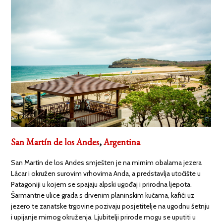
San Martín de los Andes
,
Argentina
San Martín de los Andes smješten je na mirnim obalama jezera
Lácar i okružen surovim vrhovima Anda, a predstavlja utočište u
Patagoniji u kojem se spajaju alpski ugođaj i prirodna ljepota.
Šarmantne ulice grada s drvenim planinskim kućama, kafići uz
jezero te zanatske trgovine pozivaju posjetitelje na ugodnu šetnju
i upijanje mirnog okruženja. Ljubitelji prirode mogu se uputiti u