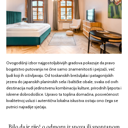
Ovogodišnji izbor najgostoljubivijih gradova pokazuje da pravo
bogatstvo putovanja ne čine samo znamenitosti i pejzaži, već
ljudi koji ih oživljavaju. Od toskanskih brežuljaka i patagonijskih
jezera do japanskih planinskih sela i baltičke obale, svaka od ovih
destinacija nudi jedinstvenu kombinaciju kulture, prirodnih ljepota i
iskrene dobrodošlice. Upravo ta toplina domaćina, posvećenost
kvalitetnoj usluzi i autentična lokalna iskustva ostaju ono čega se
putnici najradije sjećaju.
Bilo da je riječ o odmoru iz snova ili spontanom