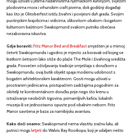
mogu uživati u jelima nadahnutima njemačkom kuhinjom, svježim
plodovima mora i vrhunskim craft pivima, dok godišnji događaji
kao što je Oktoberfest ističu živahni i povijesni duh grada. Svojim
pustinjskim krajolicima i vidicima, slikovitom obalom i bogatom
kulturnom baštinom Swakopmund svakom putniku obećava
nezaboravna iskustva.
Gdje boraviti:
Fritz Manor Bed and Breakfast
smješten je u mirnoj
četvrti Swakopmunda i ugodno je mjesto za boravak od kojeg se
kratkom šetnjom lako stiže do plaže The Mole i živahnog središta
grada. Posvećen oživljavanju tradicije smještaja s doručkom u
Swakopmundu, ovaj butik objekt spaja modernu udobnost s
bogatim arhitektonskim karakterom. Gosti mogu uživati u
prostranim jedinicama, pristupačnim sadržajima pogodnim za
obitelji te kontinentalnom doručku prije nego što krenu u
istraživanje neobičnih trgovina, primamljivih kafića, lokalnih
muzeja ili se jednostavno opuste pod obalnim nebom. Fritz
Manor savršena je baza za namibijsku avanturu.
Kako doći onamo:
Swakopmund nema vlastitu zračnu luku, ali
putnici mogu
letjeti
do Walvis Bay Rooikopa, koji je udaljen nešto