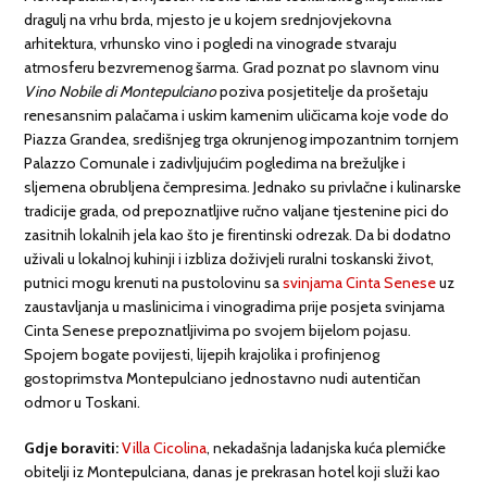
dragulj na vrhu brda, mjesto je u kojem srednjovjekovna
arhitektura, vrhunsko vino i pogledi na vinograde stvaraju
atmosferu bezvremenog šarma. Grad poznat po slavnom vinu
Vino Nobile di Montepulciano
poziva posjetitelje da prošetaju
renesansnim palačama i uskim kamenim uličicama koje vode do
Piazza Grandea, središnjeg trga okrunjenog impozantnim tornjem
Palazzo Comunale i zadivljujućim pogledima na brežuljke i
sljemena obrubljena čempresima. Jednako su privlačne i kulinarske
tradicije grada, od prepoznatljive ručno valjane tjestenine pici do
zasitnih lokalnih jela kao što je firentinski odrezak. Da bi dodatno
uživali u lokalnoj kuhinji i izbliza doživjeli ruralni toskanski život,
putnici mogu krenuti na pustolovinu sa
svinjama Cinta Senese
uz
zaustavljanja u maslinicima i vinogradima prije posjeta svinjama
Cinta Senese prepoznatljivima po svojem bijelom pojasu.
Spojem bogate povijesti, lijepih krajolika i profinjenog
gostoprimstva Montepulciano jednostavno nudi autentičan
odmor u Toskani.
Gdje boraviti:
Villa Cicolina
, nekadašnja ladanjska kuća plemićke
obitelji iz Montepulciana, danas je prekrasan hotel koji služi kao