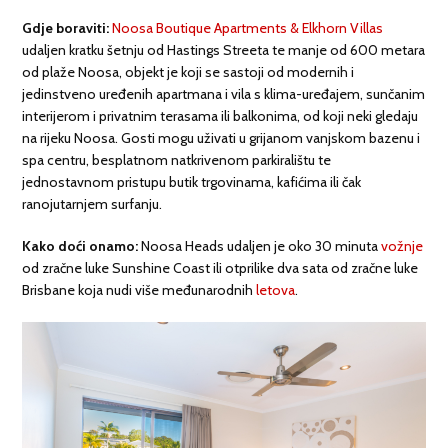
Gdje boraviti:
Noosa Boutique Apartments & Elkhorn Villas
udaljen kratku šetnju od Hastings Streeta te manje od 600 metara
od plaže Noosa, objekt je koji se sastoji od modernih i
jedinstveno uređenih apartmana i vila s klima-uređajem, sunčanim
interijerom i privatnim terasama ili balkonima, od koji neki gledaju
na rijeku Noosa. Gosti mogu uživati u grijanom vanjskom bazenu i
spa centru, besplatnom natkrivenom parkiralištu te
jednostavnom pristupu butik trgovinama, kafićima ili čak
ranojutarnjem surfanju.
Kako doći onamo:
Noosa Heads udaljen je oko 30 minuta
vožnje
od zračne luke Sunshine Coast ili otprilike dva sata od zračne luke
Brisbane koja nudi više međunarodnih
letova
.