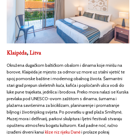
Klaipėda
,
Litva
Okružena dugačkom baltičkom obalom i dinama koje mirišu na
borove, Klaipėda je mjesto za odmor uz more uz stalni vjetrić te
spoj pomorske baštine i modernog obalnog života. Šarmantni
stari grad prepun skeletnih kuća, kafića i popločanih ulica vodi do
luke pune trajekata, jedrilica i brodova. Preko mora nalazi se Kurska
prevlaka pod UNESCO-ovom zaštitom s dinama, šumama i
plažama savršenima za biciklizam, planinarenje i promatranje
biljnog i životinjskog svijeta. Po povratku u grad plaža Smiltynė,
Muzej mora i delfinarij, parkovi skulptura i ljetni festivali stvaraju
opuštenu atmosferu bogatu kulturom. Kad padne noć, ručno
izrađeni drveni kanui
klize niz rijeku Danė
i prolaze pokraj