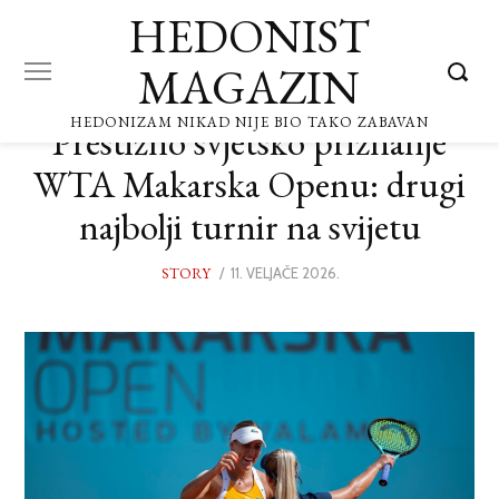
HEDONIST
MAGAZIN
HEDONIZAM NIKAD NIJE BIO TAKO ZABAVAN
Prestižno svjetsko priznanje
WTA Makarska Openu: drugi
najbolji turnir na svijetu
STORY
POSTED
11. VELJAČE 2026.
11.
ON
VELJAČE
2026.