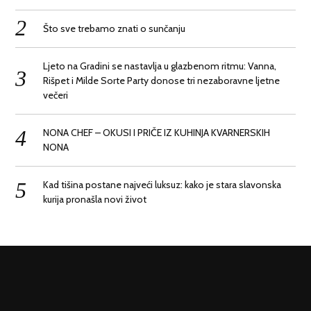
Što sve trebamo znati o sunčanju
Ljeto na Gradini se nastavlja u glazbenom ritmu: Vanna,
Rišpet i Milde Sorte Party donose tri nezaboravne ljetne
večeri
NONA CHEF – OKUSI I PRIČE IZ KUHINJA KVARNERSKIH
NONA
Kad tišina postane najveći luksuz: kako je stara slavonska
kurija pronašla novi život