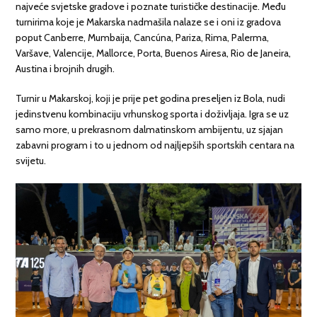
najveće svjetske gradove i poznate turističke destinacije. Među
turnirima koje je Makarska nadmašila nalaze se i oni iz gradova
poput Canberre, Mumbaija, Cancúna, Pariza, Rima, Palerma,
Varšave, Valencije, Mallorce, Porta, Buenos Airesa, Rio de Janeira,
Austina i brojnih drugih.
Turnir u Makarskoj, koji je prije pet godina preseljen iz Bola, nudi
jedinstvenu kombinaciju vrhunskog sporta i doživljaja. Igra se uz
samo more, u prekrasnom dalmatinskom ambijentu, uz sjajan
zabavni program i to u jednom od najljepših sportskih centara na
svijetu.