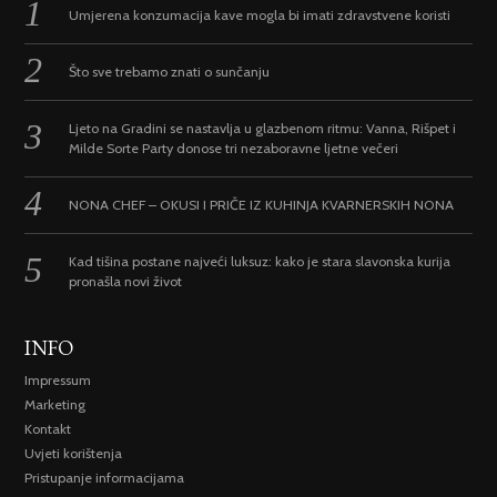
Umjerena konzumacija kave mogla bi imati zdravstvene koristi
Što sve trebamo znati o sunčanju
Ljeto na Gradini se nastavlja u glazbenom ritmu: Vanna, Rišpet i
Milde Sorte Party donose tri nezaboravne ljetne večeri
NONA CHEF – OKUSI I PRIČE IZ KUHINJA KVARNERSKIH NONA
Kad tišina postane najveći luksuz: kako je stara slavonska kurija
pronašla novi život
INFO
Impressum
Marketing
Kontakt
Uvjeti korištenja
Pristupanje informacijama