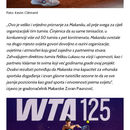
Foto: Kevin Clément
„Ovo je veliko i vrijedno priznanje za Makarsku, ali prije svega za cijeli
organizacijski tim turnira. Činjenica da su same tenisačice, u
konkurenciji više od 50 turnira s pet kontinenata, Makarsku svrstale
na drugo mjesto svijeta govori dovoljno o razini organizacije,
uvjetima i atmosferi koju grad zajedno s partnerima stvara.
Zahvaljujem direktoru turnira Feliksu Lukasu na viziji i upornosti, kao i
partneru Valamar te svima koji već godinama grade ovaj projekt.
Ovakvi rezultati potvrđuju da Makarska ima kapacitet za vrhunska
sportska događanja i izvan glavne turističke sezone te da se sve
jasnije pozicionira kao grad sporta i otvorenosti prema svijetu”
,
izjavio je gradonačelnik Makarske Zoran Paunović.