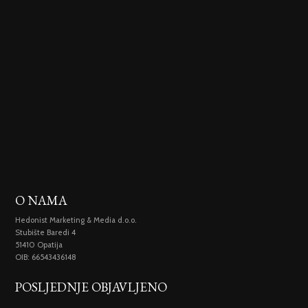
O NAMA
Hedonist Marketing & Media d.o.o.
Stubište Baredi 4
51410 Opatija
OIB: 66543436148
POSLJEDNJE OBJAVLJENO