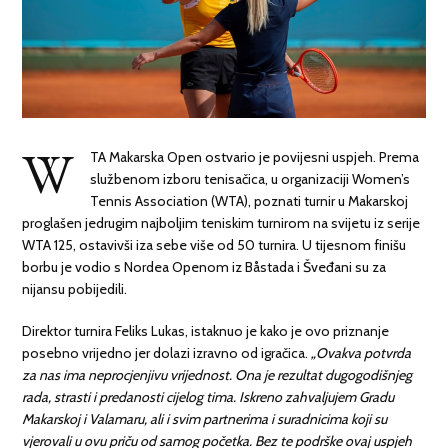
W
TA Makarska Open ostvario je povijesni uspjeh. Prema
službenom izboru tenisačica, u organizaciji Women’s
Tennis Association (WTA), poznati turnir u Makarskoj
proglašen jedrugim najboljim teniskim turnirom na svijetu iz serije
WTA 125, ostavivši iza sebe više od 50 turnira. U tijesnom finišu
borbu je vodio s Nordea Openom iz Båstada i Šveđani su za
nijansu pobijedili.
Direktor turnira Feliks Lukas, istaknuo je kako je ovo priznanje
posebno vrijedno jer dolazi izravno od igračica.
„Ovakva potvrda
za nas ima neprocjenjivu vrijednost. Ona je rezultat dugogodišnjeg
rada, strasti i predanosti cijelog tima. Iskreno zahvaljujem Gradu
Makarskoj i Valamaru, ali i svim partnerima i suradnicima koji su
vjerovali u ovu priču od samog početka. Bez te podrške ovaj uspjeh