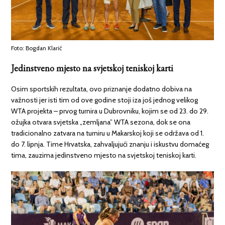
Foto: Bogdan Klarić
Jedinstveno mjesto na svjetskoj teniskoj karti
Osim sportskih rezultata, ovo priznanje dodatno dobiva na
važnosti jer isti tim od ove godine stoji iza još jednog velikog
WTA projekta – prvog turnira u Dubrovniku, kojim se od 23. do 29.
ožujka otvara svjetska „zemljana” WTA sezona, dok se ona
tradicionalno zatvara na turniru u Makarskoj koji se održava od 1.
do 7. lipnja. Time Hrvatska, zahvaljujući znanju i iskustvu domaćeg
tima, zauzima jedinstveno mjesto na svjetskoj teniskoj karti.