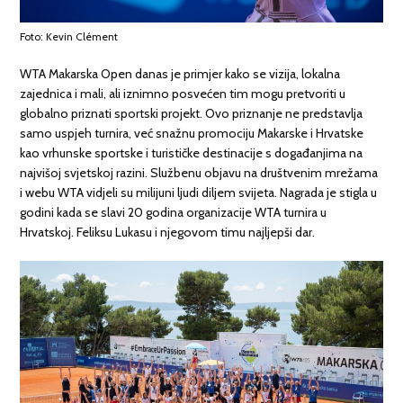
Foto: Kevin Clément
WTA Makarska Open danas je primjer kako se vizija, lokalna
zajednica i mali, ali iznimno posvećen tim mogu pretvoriti u
globalno priznati sportski projekt. Ovo priznanje ne predstavlja
samo uspjeh turnira, već snažnu promociju Makarske i Hrvatske
kao vrhunske sportske i turističke destinacije s događanjima na
najvišoj svjetskoj razini. Službenu objavu na društvenim mrežama
i webu WTA vidjeli su milijuni ljudi diljem svijeta. Nagrada je stigla u
godini kada se slavi 20 godina organizacije WTA turnira u
Hrvatskoj. Feliksu Lukasu i njegovom timu najljepši dar.