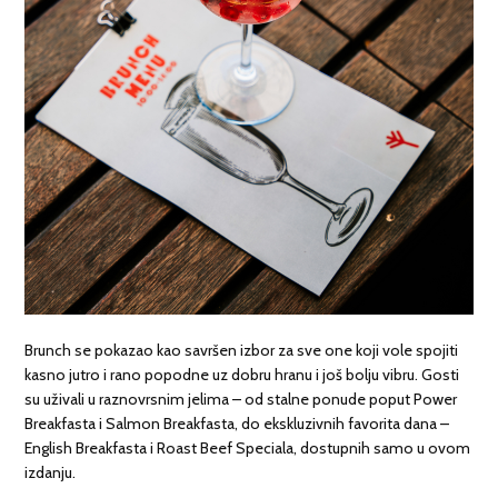
Brunch se pokazao kao savršen izbor za sve one koji vole spojiti
kasno jutro i rano popodne uz dobru hranu i još bolju vibru. Gosti
su uživali u raznovrsnim jelima – od stalne ponude poput Power
Breakfasta i Salmon Breakfasta, do ekskluzivnih favorita dana –
English Breakfasta i Roast Beef Speciala, dostupnih samo u ovom
izdanju.