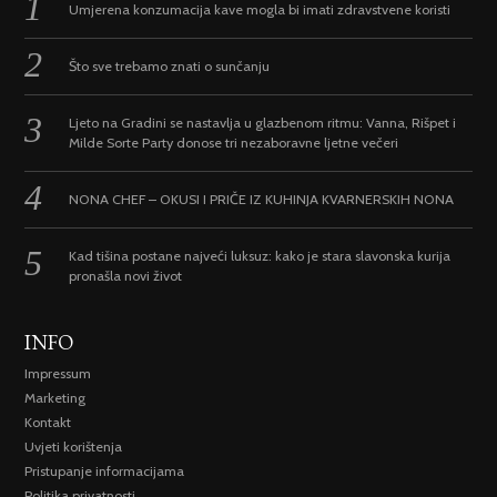
Umjerena konzumacija kave mogla bi imati zdravstvene koristi
Što sve trebamo znati o sunčanju
Ljeto na Gradini se nastavlja u glazbenom ritmu: Vanna, Rišpet i
Milde Sorte Party donose tri nezaboravne ljetne večeri
NONA CHEF – OKUSI I PRIČE IZ KUHINJA KVARNERSKIH NONA
Kad tišina postane najveći luksuz: kako je stara slavonska kurija
pronašla novi život
INFO
Impressum
Marketing
Kontakt
Uvjeti korištenja
Pristupanje informacijama
Politika privatnosti