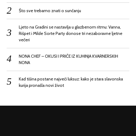
Što sve trebamo znati o sunčanju
Ljeto na Gradini se nastavlja u glazbenom ritmu: Vanna,
Rišpet i Milde Sorte Party donose tri nezaboravne ljetne
večeri
NONA CHEF – OKUSI I PRIČE IZ KUHINJA KVARNERSKIH
NONA
Kad tišina postane najveći luksuz: kako je stara slavonska
kurija pronašla novi život