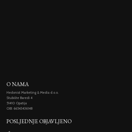
O NAMA
Hedonist Marketing & Media d.o.o.
Stubište Baredi 4
51410 Opatija
OIB: 66543436148
POSLJEDNJE OBJAVLJENO