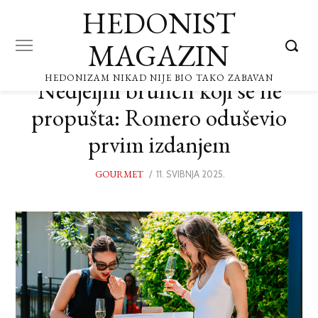
HEDONIST
MAGAZIN
HEDONIZAM NIKAD NIJE BIO TAKO ZABAVAN
Nedjeljni brunch koji se ne
propušta: Romero oduševio
prvim izdanjem
GOURMET
POSTED
11. SVIBNJA 2025.
ON