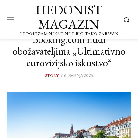
HEDONIST
MAGAZIN
HEDONIZAM NIKAD NIJE BIO TAKO ZABAVAN
Booking.com nudi
obožavateljima „Ultimativno
eurovizijsko iskustvo“
STORY
POSTED
6. SVIBNJA 2025.
ON