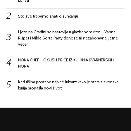
koristi
Što sve trebamo znati o sunčanju
Ljeto na Gradini se nastavlja u glazbenom ritmu: Vanna,
Rišpet i Milde Sorte Party donose tri nezaboravne ljetne
večeri
NONA CHEF – OKUSI I PRIČE IZ KUHINJA KVARNERSKIH
NONA
Kad tišina postane najveći luksuz: kako je stara slavonska
kurija pronašla novi život