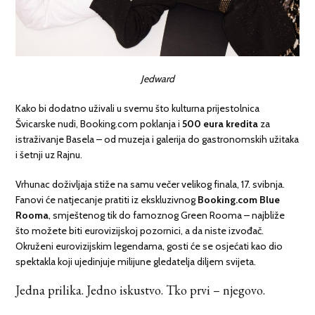
Jedward
Kako bi dodatno uživali u svemu što kulturna prijestolnica
Švicarske nudi, Booking.com poklanja i
500 eura kredita
za
istraživanje Basela – od muzeja i galerija do gastronomskih užitaka
i šetnji uz Rajnu.
Vrhunac doživljaja stiže na samu večer velikog finala, 17. svibnja.
Fanovi će natjecanje pratiti iz ekskluzivnog
Booking.com Blue
Rooma
, smještenog tik do famoznog Green Rooma – najbliže
što možete biti eurovizijskoj pozornici, a da niste izvođač.
Okruženi eurovizijskim legendama, gosti će se osjećati kao dio
spektakla koji ujedinjuje milijune gledatelja diljem svijeta.
Jedna prilika. Jedno iskustvo. Tko prvi – njegovo.