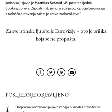
korisnika“, izjavio je
Matthias Schmid
, viši potpredsjednik
Booking.com-a. „Spojiti inkluzivnu, ujedinjujuću čaroliju Eurosonga
s radošću putovanja zaista je pravo zadovoljstvo.”
Za sve istinske ljubitelje Eurovizije – ovo je prilika
koja se ne propušta.
POSLJEDNJE OBJAVLJENO
Umjerena konzumacija kave mogla bi imati zdravstvene