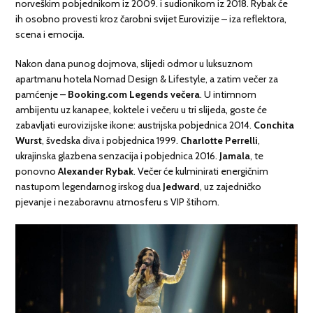
norveškim pobjednikom iz 2009. i sudionikom iz 2018. Rybak će
ih osobno provesti kroz čarobni svijet Eurovizije – iza reflektora,
scena i emocija.
Nakon dana punog dojmova, slijedi odmor u luksuznom
apartmanu hotela Nomad Design & Lifestyle, a zatim večer za
pamćenje –
Booking.com Legends večera
. U intimnom
ambijentu uz kanapee, koktele i večeru u tri slijeda, goste će
zabavljati eurovizijske ikone: austrijska pobjednica 2014.
Conchita
Wurst
, švedska diva i pobjednica 1999.
Charlotte Perrelli
,
ukrajinska glazbena senzacija i pobjednica 2016.
Jamala
, te
ponovno
Alexander Rybak
. Večer će kulminirati energičnim
nastupom legendarnog irskog dua
Jedward
, uz zajedničko
pjevanje i nezaboravnu atmosferu s VIP štihom.