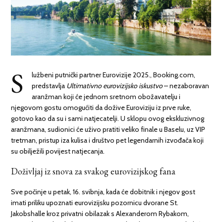
S
lužbeni putnički partner Eurovizije 2025., Booking.com,
predstavlja
Ultimativno eurovizijsko iskustvo
– nezaboravan
aranžman koji će jednom sretnom obožavatelju i
njegovom gostu omogućiti da dožive Euroviziju iz prve ruke,
gotovo kao da su i sami natjecatelji. U sklopu ovog ekskluzivnog
aranžmana, sudionici će uživo pratiti veliko finale u Baselu, uz VIP
tretman, pristup iza kulisa i društvo pet legendarnih izvođača koji
su obilježili povijest natjecanja.
Doživljaj iz snova za svakog eurovizijskog fana
Sve počinje u petak, 16. svibnja, kada će dobitnik i njegov gost
imati priliku upoznati eurovizijsku pozornicu dvorane St.
Jakobshalle kroz privatni obilazak s Alexanderom Rybakom,