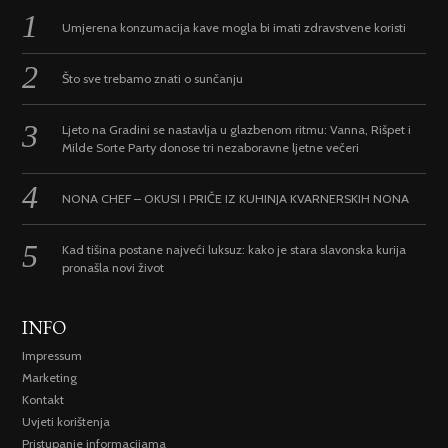
Umjerena konzumacija kave mogla bi imati zdravstvene koristi
Što sve trebamo znati o sunčanju
Ljeto na Gradini se nastavlja u glazbenom ritmu: Vanna, Rišpet i
Milde Sorte Party donose tri nezaboravne ljetne večeri
NONA CHEF – OKUSI I PRIČE IZ KUHINJA KVARNERSKIH NONA
Kad tišina postane najveći luksuz: kako je stara slavonska kurija
pronašla novi život
INFO
Impressum
Marketing
Kontakt
Uvjeti korištenja
Pristupanje informacijama