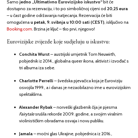
Samo
jedno „Ultimativno Eurovizijsko iskustvo“
bit će
dostupno za rezervaciju, i to po simboličnoj cijeni od
20,25 eura
– u čast godine održavanja natjecanja. Rezervacija će biti
omogućena
u petak, 9. svibnja u 10:00 sati (CEST)
, isključivo na
Booking.com
. Brzina je ključ – tko prvi, njegovo!
Eurovizijske zvijezde koje sudjeluju u iskustvu:
Conchita Wurst
– austrijski umjetnik Tom Neuwirth,
pobjednik iz 2014., globalna queer ikona, aktivist i izvođač s
tri albuma iza sebe.
Charlotte Perrelli
– švedska pjevačica koja je Euroviziju
osvojila 1999., a i danas je nezaobilazno ime u eurovizijskim
spektaklima.
Alexander Rybak
– norveški glazbenik čija je pjesma
Fairytale
srušila rekorde 2009. godine, a svojim viralnim
violinističkim obradama osvaja i novu publiku.
Jamala
– moćni glas Ukrajine, pobjednica iz 2016.,