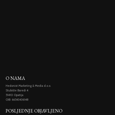
O NAMA
Hedonist Marketing & Media d.o.o.
Stubište Baredi 4
51410 Opatija
OIB: 66543436148
POSLJEDNJE OBJAVLJENO