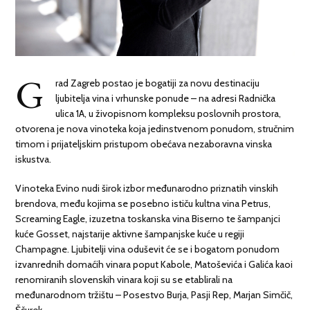
G
rad Zagreb postao je bogatiji za novu destinaciju
ljubitelja vina i vrhunske ponude – na adresi Radnička
ulica 1A, u živopisnom kompleksu poslovnih prostora,
otvorena je nova vinoteka koja jedinstvenom ponudom, stručnim
timom i prijateljskim pristupom obećava nezaboravna vinska
iskustva.
Vinoteka Evino
nudi širok izbor međunarodno priznatih vinskih
brendova, među kojima se posebno ističu kultna vina
Petrus
,
Screaming Eagle
, izuzetna toskanska vina
Biserno
te šampanjci
kuće
Gosset
, najstarije aktivne šampanjske kuće u regiji
Champagne. Ljubitelji vina oduševit će se i bogatom ponudom
izvanrednih domaćih vinara poput
Kabole
,
Matoševića i Galića
kaoi
renomiranih slovenskih vinara koji su se etablirali na
međunarodnom tržištu
–
Posestvo Burja
,
Pasji Rep
,
Marjan Simčič
,
Ščurek
.