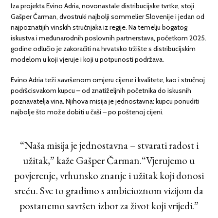
Iza projekta
Evino Adria
, novonastale distribucijske tvrtke, stoji
Gašper
Čarman
, dvostruki najbolji sommelier Slovenije i jedan od
najpoznatijih vinskih stručnjaka iz regije. Na temelju bogatog
iskustva i međunarodnih poslovnih partnerstava, početkom 2025.
godine odlučio je zakoračiti na hrvatsko tržište s distribucijskim
modelom u koji vjeruje i koji u potpunosti podržava.
Evino Adria
teži savršenom omjeru cijene i kvalitete, kao i stručnoj
podršcisvakom kupcu – od znatiželjnih početnika do iskusnih
poznavatelja vina. Njihova misija je jednostavna: kupcu ponuditi
najbolje što može dobiti u čaši – po poštenoj cijeni.
“
Naša misija je jednostavna – stvarati radost i
užitak,”
kaže Gašper
Čarman.“
Vjerujemo u
povjerenje, vrhunsko znanje i užitak koji donosi
sreću. Sve to gradimo s ambicioznom vizijom da
postanemo savršen izbor za život koji vrijedi.”