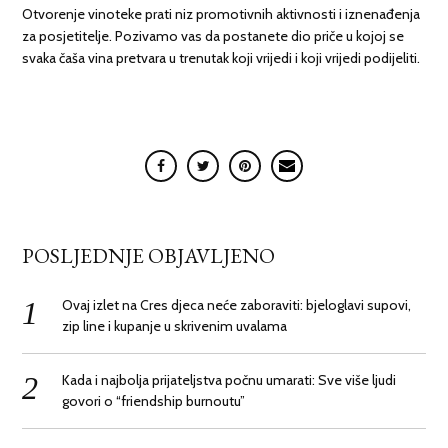
Otvorenje vinoteke prati niz promotivnih aktivnosti i iznenađenja
za posjetitelje. Pozivamo vas da postanete dio priče u kojoj se
svaka čaša vina pretvara u trenutak koji vrijedi i koji vrijedi podijeliti.
POSLJEDNJE OBJAVLJENO
Ovaj izlet na Cres djeca neće zaboraviti: bjeloglavi supovi,
zip line i kupanje u skrivenim uvalama
Kada i najbolja prijateljstva počnu umarati: Sve više ljudi
govori o “friendship burnoutu”