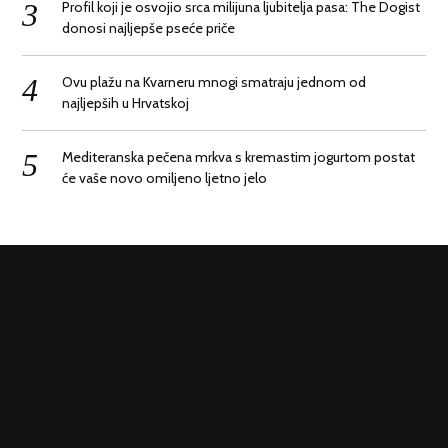
Profil koji je osvojio srca milijuna ljubitelja pasa: The Dogist
donosi najljepše pseće priče
Ovu plažu na Kvarneru mnogi smatraju jednom od
najljepših u Hrvatskoj
Mediteranska pečena mrkva s kremastim jogurtom postat
će vaše novo omiljeno ljetno jelo