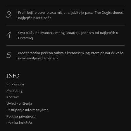
Profil koji je osvojio srca milijuna ljubitelja pasa: The Dogist donosi
najljepše pseće priče
Ovu plažu na Kvarneru mnogi smatraju jednom od najljepših u
Hrvatskoj
Mediteranska pečena mrkva s kremastim jogurtom postat će vaše
novo omiljeno ljetno jelo
INFO
Impressum
Marketing
Kontakt
Uvjeti korištenja
Pristupanje informacijama
Politika privatnosti
Politika kolačića