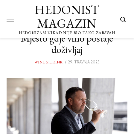
HEDONIST
MAGAZIN
HEDONIZAM NIKAD NIJE BIO TAKO ZABAVAN
Mjesto gdje vino postaje
doživljaj
WINE & DRINK
POSTED
29. TRAVNJA 2025.
29.
ON
TRAVNJA
2025.