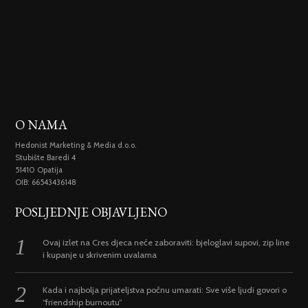
O NAMA
Hedonist Marketing & Media d.o.o.
Stubište Baredi 4
51410 Opatija
OIB: 66543436148
POSLJEDNJE OBJAVLJENO
Ovaj izlet na Cres djeca neće zaboraviti: bjeloglavi supovi, zip line
i kupanje u skrivenim uvalama
Kada i najbolja prijateljstva počnu umarati: Sve više ljudi govori o
“friendship burnoutu”