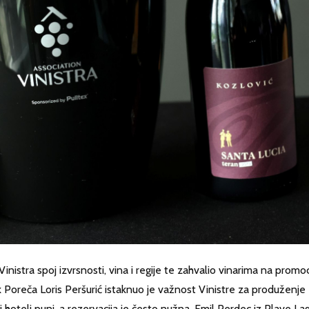
Vinistra spoj izvrsnosti, vina i regije te zahvalio vinarima na promoci
k Poreča Loris Peršurić istaknuo je važnost Vinistre za produženje
i hoteli puni, a rezervacija je često nužna. Emil Perdec iz Plave L