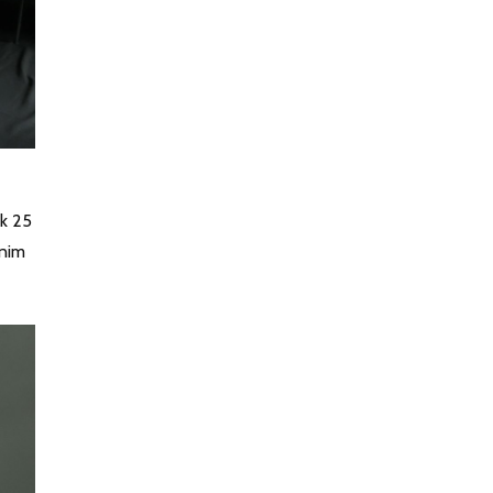
ak 25
tnim