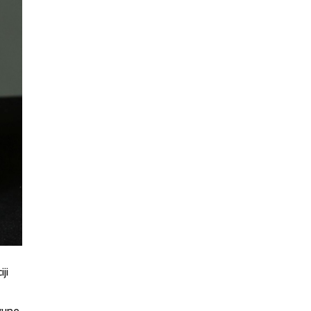
ji
agune