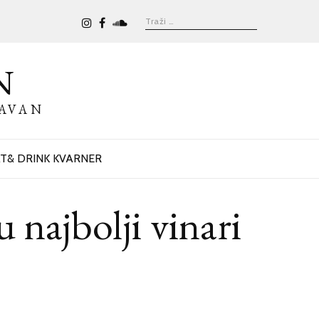
N
BAVAN
T& DRINK KVARNER
 najbolji vinari