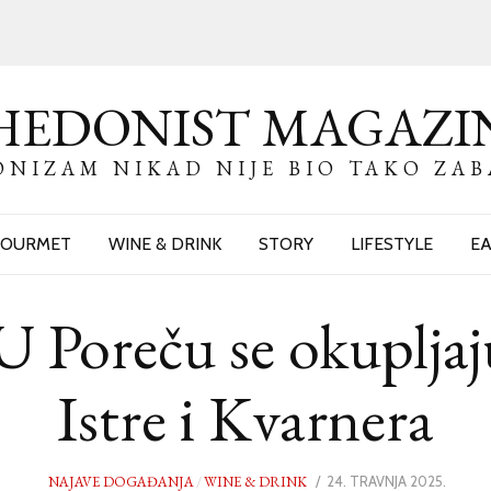
HEDONIST MAGAZI
NIZAM NIKAD NIJE BIO TAKO ZA
OURMET
WINE & DRINK
STORY
LIFESTYLE
EA
U Poreču se okupljaju
Istre i Kvarnera
NAJAVE DOGAĐANJA
/
WINE & DRINK
POSTED
24. TRAVNJA 2025.