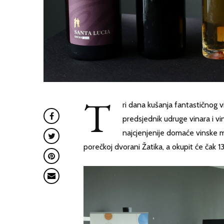
T
ri dana kušanja fantastičnog v
predsjednik udruge vinara i vi
najcjenjenije domaće vinske ma
porečkoj dvorani Žatika, a okupit će čak 1