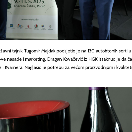
ržavni tajnik Tugomir Majdak podsjetio je na 130 autohtonih sorti u
nove nasade i marketing. Dragan Kovačević iz HGK istaknuo je da č
e i Kvarnera. Naglasio je potrebu za većom proizvodnjom i kvalite