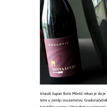
Istarski župan Boris Miletić rekao je da je 
Istre u zemlji i inozemstvu. Gradonačelni
turističke sezone. Vikendom su restorani 