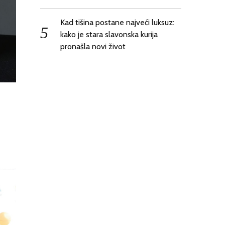
Kad tišina postane najveći luksuz:
kako je stara slavonska kurija
pronašla novi život