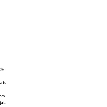
de i
z to
skom
jaja