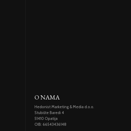
O NAMA
Hedonist Marketing & Media d.o.o.
Stubište Baredi 4
51410 Opatija
OIB: 66543436148