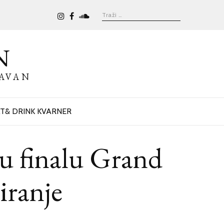
N
BAVAN
T& DRINK KVARNER
 u finalu Grand
iranje