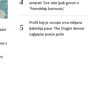
umarati: Sve više ljudi govori o
“friendship burnoutu”
Profil koji je osvojio srca milijuna
ljubitelja pasa: The Dogist donosi
list
najljepše pseće priče
se s
ni