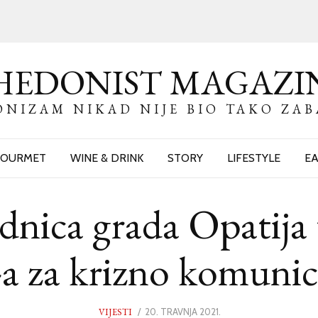
HEDONIST MAGAZI
NIZAM NIKAD NIJE BIO TAKO ZA
OURMET
WINE & DRINK
STORY
LIFESTYLE
EA
ednica grada Opatija
a za krizno komunic
VIJESTI
POSTED
20. TRAVNJA 2021.