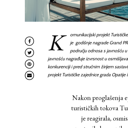
K
omunikacijski projekt Turistič
je godišnje nagrade Grand PRi
području odnosa s javnošću u
javnošću nagrađuje izvrsnost u osmišljava
konkurenciji i pred stručnim žirijem sasta
projekt Turističke zajednice grada Opatije 
Nakon proglašenja ep
turističkih tokova T
je reagirala, osmi