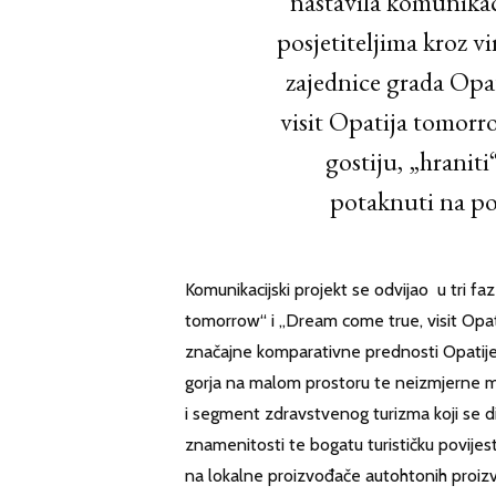
nastavila komunikac
posjetiteljima kroz v
zajednice grada Opa
visit Opatija tomorrow
gostiju, „hraniti
potaknuti na posj
Komunikacijski projekt se odvijao u tri f
tomorrow“ i „Dream come true, visit Opati
značajne komparativne prednosti Opatije –
gorja na malom prostoru te neizmjerne mog
i segment zdravstvenog turizma koji se dič
znamenitosti te bogatu turističku povijest 
na lokalne proizvođače autohtonih proizvod