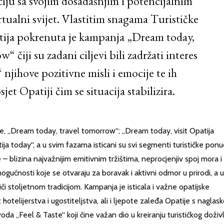
iju sa svojim dosadašnjim i potencijalnim
irtualni svijet. Vlastitim snagama Turističke
tija pokrenuta je kampanja „Dream today,
“ čiji su zadani ciljevi bili zadržati interes
“ njihove pozitivne misli i emocije te ih
et Opatiji čim se situacija stabilizira.
aze, „Dream today, travel tomorrow“; „Dream today, visit Opatija
ja today“, a u svim fazama isticani su svi segmenti turističke ponu
 blizina najvažnijim emitivnim tržištima, neprocjenjiv spoj mora i
ućnosti koje se otvaraju za boravak i aktivni odmor u prirodi, a u
i stoljetnom tradicijom. Kampanja je isticala i važne opatijske
hotelijerstva i ugostiteljstva, ali i ljepote zaleđa Opatije s nagla
a „Feel & Taste“ koji čine važan dio u kreiranju turističkog doživl