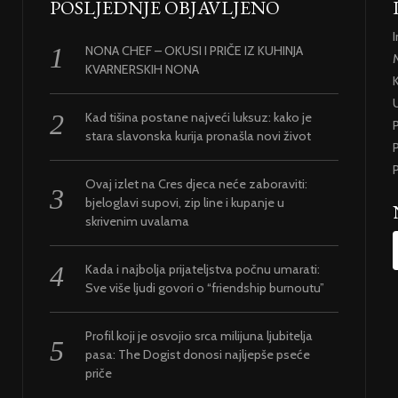
POSLJEDNJE OBJAVLJENO
NONA CHEF – OKUSI I PRIČE IZ KUHINJA
KVARNERSKIH NONA
U
Kad tišina postane najveći luksuz: kako je
stara slavonska kurija pronašla novi život
P
P
Ovaj izlet na Cres djeca neće zaboraviti:
bjeloglavi supovi, zip line i kupanje u
skrivenim uvalama
Kada i najbolja prijateljstva počnu umarati:
Sve više ljudi govori o “friendship burnoutu”
Profil koji je osvojio srca milijuna ljubitelja
pasa: The Dogist donosi najljepše pseće
priče