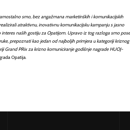
amostalno smo, bez angažmana marketinških i komunikacijskih
i realizirali atraktivnu, inovativnu komunikacijsku kampanju s jasno
mo interes naših gostiju za Opatijom. Upravo iz tog razloga smo po
uke, prepoznati kao jedan od najboljih primjera u kategoriji kriznog
goriji Grand PRix za krizno komuniciranje godišnje nagrade HUOJ-
 grada Opatija.