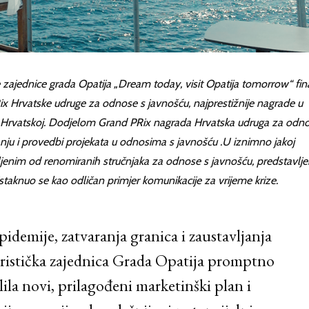
ke zajednice grada Opatija „Dream today, visit Opatija tomorrow“ fina
x Hrvatske udruge za odnose s javnošću, najprestižnije nagrade u
 Hrvatskoj. Dodjelom Grand PRix nagrada Hrvatska udruga za odno
nju i provedbi projekata u odnosima s javnošću .U iznimno jakoj
vljenim od renomiranih stručnjaka za odnose s javnošću, predstavlje
istaknuo se kao odličan primjer komunikacije za vrijeme krize.
idemije, zatvaranja granica i zaustavljanja
uristička zajednica Grada Opatija promptno
slila novi, prilagođeni marketinški plan i