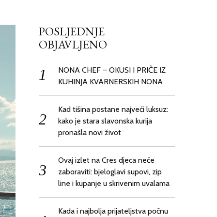
POSLJEDNJE
OBJAVLJENO
NONA CHEF – OKUSI I PRIČE IZ
KUHINJA KVARNERSKIH NONA
Kad tišina postane najveći luksuz:
kako je stara slavonska kurija
pronašla novi život
Ovaj izlet na Cres djeca neće
zaboraviti: bjeloglavi supovi, zip
line i kupanje u skrivenim uvalama
Kada i najbolja prijateljstva počnu