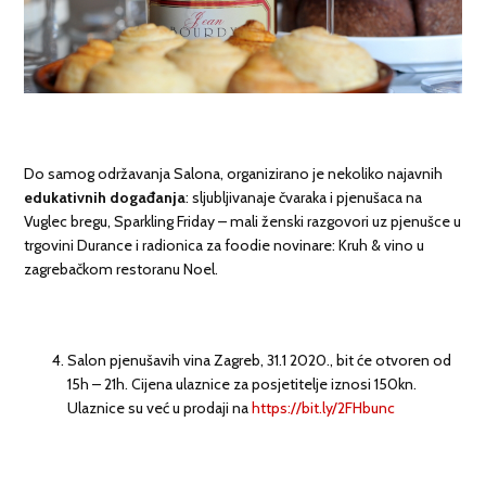
Do samog održavanja Salona, organizirano je nekoliko najavnih
edukativnih događanja
: sljubljivanaje čvaraka i pjenušaca na
Vuglec bregu, Sparkling Friday – mali ženski razgovori uz pjenušce u
trgovini Durance i radionica za foodie novinare: Kruh & vino u
zagrebačkom restoranu Noel.
Salon pjenušavih vina Zagreb, 31.1 2020., bit će otvoren od
15h – 21h. Cijena ulaznice za posjetitelje iznosi 150kn.
Ulaznice su već u prodaji na
https://bit.ly/2FHbunc