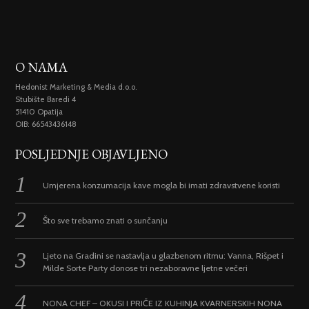
O NAMA
Hedonist Marketing & Media d.o.o.
Stubište Baredi 4
51410 Opatija
OIB: 66543436148
POSLJEDNJE OBJAVLJENO
Umjerena konzumacija kave mogla bi imati zdravstvene koristi
Što sve trebamo znati o sunčanju
Ljeto na Gradini se nastavlja u glazbenom ritmu: Vanna, Rišpet i
Milde Sorte Party donose tri nezaboravne ljetne večeri
NONA CHEF – OKUSI I PRIČE IZ KUHINJA KVARNERSKIH NONA