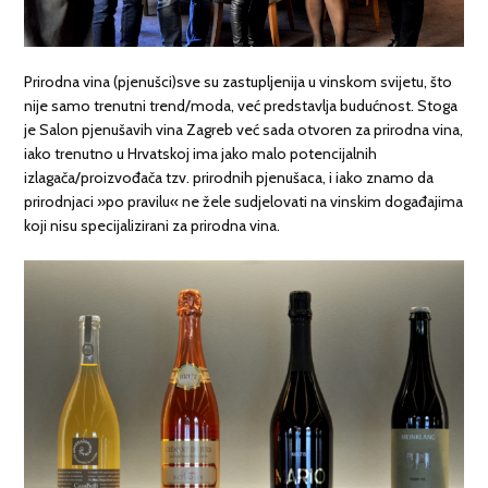
Prirodna vina (pjenušci)sve su zastupljenija u vinskom svijetu, što
nije samo trenutni trend/moda, već predstavlja budućnost. Stoga
je Salon pjenušavih vina Zagreb već sada otvoren za prirodna vina,
iako trenutno u Hrvatskoj ima jako malo potencijalnih
izlagača/proizvođača tzv. prirodnih pjenušaca, i iako znamo da
prirodnjaci »po pravilu« ne žele sudjelovati na vinskim događajima
koji nisu specijalizirani za prirodna vina.