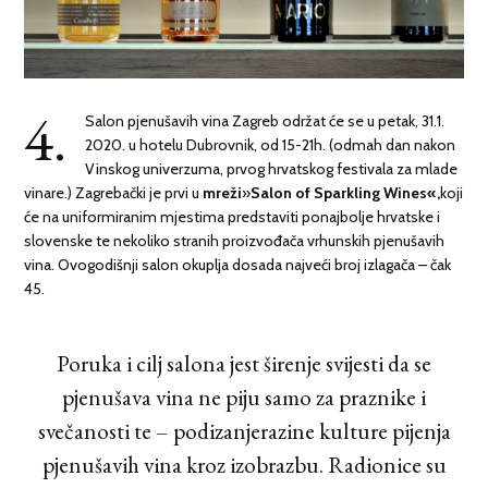
4.
Salon pjenušavih vina Zagreb održat će se u petak, 31.1.
2020. u hotelu Dubrovnik, od 15-21h. (odmah dan nakon
Vinskog univerzuma, prvog hrvatskog festivala za mlade
vinare.) Zagrebački je prvi u
mreži
»
Salon of Sparkling Wines«,
koji
će na uniformiranim mjestima predstaviti ponajbolje hrvatske i
slovenske te nekoliko stranih proizvođača vrhunskih pjenušavih
vina. Ovogodišnji salon okuplja dosada najveći broj izlagača – čak
45.
Poruka i cilj salona jest širenje svijesti da se
pjenušava vina ne piju samo za praznike i
svečanosti te – podizanjerazine kulture pijenja
pjenušavih vina kroz izobrazbu. Radionice su