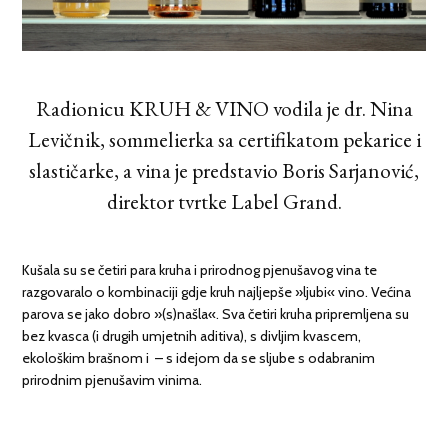
Radionicu KRUH & VINO vodila je dr. Nina
Levičnik, sommelierka sa certifikatom pekarice i
slastičarke, a vina je predstavio Boris Sarjanović,
direktor tvrtke Label Grand.
Kušala su se četiri para kruha i prirodnog pjenušavog vina te
razgovaralo o kombinaciji gdje kruh najljepše »ljubi« vino. Većina
parova se jako dobro »(s)našla«. Sva četiri kruha pripremljena su
bez kvasca (i drugih umjetnih aditiva), s divljim kvascem,
ekološkim brašnom i – s idejom da se sljube s odabranim
prirodnim pjenušavim vinima.