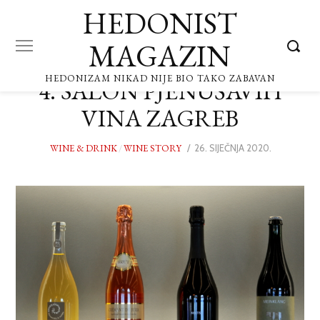
HEDONIST
MAGAZIN
HEDONIZAM NIKAD NIJE BIO TAKO ZABAVAN
4. SALON PJENUŠAVIH
VINA ZAGREB
WINE & DRINK
/
WINE STORY
POSTED
26. SIJEČNJA 2020.
ON