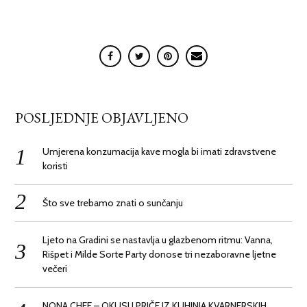
POSLJEDNJE OBJAVLJENO
Umjerena konzumacija kave mogla bi imati zdravstvene
koristi
Što sve trebamo znati o sunčanju
Ljeto na Gradini se nastavlja u glazbenom ritmu: Vanna,
Rišpet i Milde Sorte Party donose tri nezaboravne ljetne
večeri
NONA CHEF – OKUSI I PRIČE IZ KUHINJA KVARNERSKIH