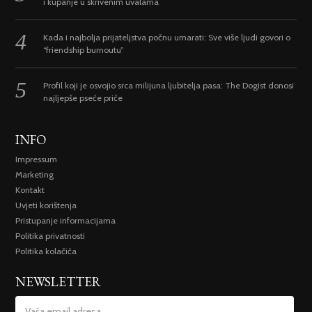
i kupanje u skrivenim uvalama
Kada i najbolja prijateljstva počnu umarati: Sve više ljudi govori o
“friendship burnoutu”
Profil koji je osvojio srca milijuna ljubitelja pasa: The Dogist donosi
najljepše pseće priče
INFO
Impressum
Marketing
Kontakt
Uvjeti korištenja
Pristupanje informacijama
Politika privatnosti
Politika kolačića
NEWSLETTER