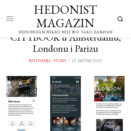
HEDONIST
MAGAZIN
HEDONIZAM NIKAD NIJE BIO TAKO ZABAVAN
CITYBOOK u Amsterdamu,
Londonu i Parizu
PUTOVANJA
/
STORY
POSTED
22. SIJEČNJA 2020.
ON