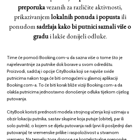
preporuka
vezanih za različite aktivnosti,
prikazivanjem
lokalnih ponuda i popusta
ili
ponudom
sadržaja kako bi putnici saznali više o
gradu
i lakše donijeli odluke.
Time će pomoći Booking.com-u da sazna više o tome što je
najrelevantnije za putnike dok borave u svom odredištu.
Proizvodi, sadržaj i opcije CityBooka koji se najviše svide
putnicima nakon toga će biti omogućeni u glavnoj aplikaciji
Booking.com-a. To će biti korak bliže viziji Booking.com-a da
olakša putnicima jednostavno donošenje odluka tijekom cijelog
putovanja.
CityBook koristi prednosti modela strojnog učenja koji uzimaju u
obzir lokaciju putnika, sastav skupine koja putuje (obitelj, par ili
solo putnik), o kojem se dijelu putovanja radi (prvi ili posljednji dan
putovanja) te vremenske prilike i raspoloživost u stvarnom
vremenu. Na temelju toga donose se kontekstualne preporuke