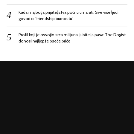
Kada i najbolja prijateljstva počnu umarati: Sve više ljudi
govori o “friendship burnoutu”
Profil koji je osvojio srca milijuna ljubitelja pasa: The Dogist
donosi najljepše pseće priče