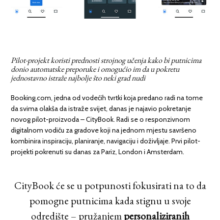
Pilot-projekt koristi prednosti strojnog učenja kako bi putnicima
donio automatske preporuke i omogućio im da u pokretu
jednostavno istraže najbolje što neki grad nudi
Booking.com, jedna od vodećih tvrtki koja predano radi na tome
da svima olakša da istraže svijet, danas je najavio pokretanje
novog pilot-proizvoda – CityBook. Radi se o responzivnom
digitalnom vodiču za gradove koji na jednom mjestu savršeno
kombinira inspiraciju, planiranje, navigaciju i doživljaje. Prvi pilot-
projekti pokrenuti su danas za Pariz, London i Amsterdam.
CityBook će se u potpunosti fokusirati na to da
pomogne putnicima kada stignu u svoje
odredište – pružanjem
personaliziranih