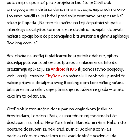
putovanja uz pomoć pilot-projekata kao što je CityBook
omogućuje nam da brzo donosimo inovacije, usporedimo ono
što smo naučili te još brže i preciznije testiramo pretpostavke”,
rekao je Papatla. „Na temelju načina na koji će putnici stupati u
interakciju sa CityBookom on će se dodatno razvijati i dobivati
različite opcije koje će potencijalno biti uvrštene u glavnu aplikaciju
Booking.com-a.”
Bez obzira na uređaj ili platformu koju putnik odabere, njihov
doživljaj putovanja bit će u potpunosti sinkroniziran. Bilo da
preuzimaju aplikaciju za
Android
ili
iOS
ili jednostavno posjećuju
web-verziju stranice
CityBook
na računalu ili mobitelu, putnici će
nakon prijave s detaljima svog Booking.com korisničkog računa
biti spremni za otkrivanje, planiranje i istraživanje grada – onako
kako im to odgovara.
CityBook je trenutačno dostupan na engleskom jeziku za
Amsterdam, London i Pariz, a u narednim mjesecima bit će
dostupan i za Tokio, New York, Berlin, Barcelonu i Rim. Nakon što
postane dostupan za neki grad, putnici Booking.com-a s
nadolazećom rezervacijom u taj grad dobit će pozivnicu da