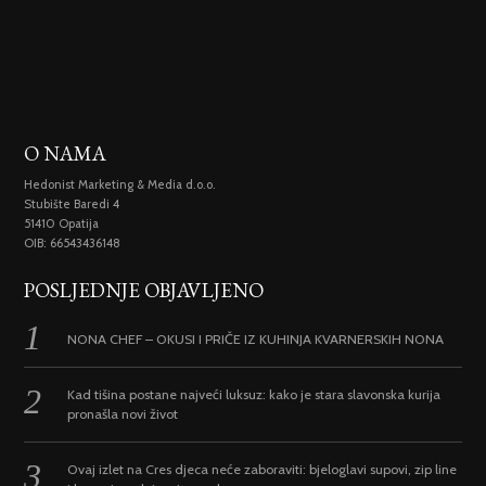
O NAMA
Hedonist Marketing & Media d.o.o.
Stubište Baredi 4
51410 Opatija
OIB: 66543436148
POSLJEDNJE OBJAVLJENO
NONA CHEF – OKUSI I PRIČE IZ KUHINJA KVARNERSKIH NONA
Kad tišina postane najveći luksuz: kako je stara slavonska kurija
pronašla novi život
Ovaj izlet na Cres djeca neće zaboraviti: bjeloglavi supovi, zip line