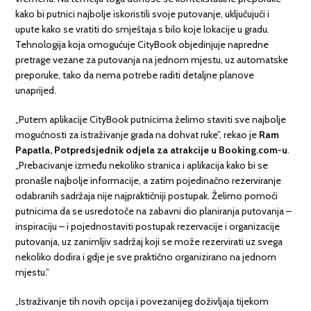
kako bi putnici najbolje iskoristili svoje putovanje, uključujući i
upute kako se vratiti do smještaja s bilo koje lokacije u gradu.
Tehnologija koja omogućuje CityBook objedinjuje napredne
pretrage vezane za putovanja na jednom mjestu, uz automatske
preporuke, tako da nema potrebe raditi detaljne planove
unaprijed.
„Putem aplikacije CityBook putnicima želimo staviti sve najbolje
mogućnosti za istraživanje grada na dohvat ruke”, rekao je
Ram
Papatla, Potpredsjednik odjela za atrakcije u Booking.com-u
.
„Prebacivanje između nekoliko stranica i aplikacija kako bi se
pronašle najbolje informacije, a zatim pojedinačno rezerviranje
odabranih sadržaja nije najpraktičniji postupak. Želimo pomoći
putnicima da se usredotoče na zabavni dio planiranja putovanja –
inspiraciju – i pojednostaviti postupak rezervacije i organizacije
putovanja, uz zanimljiv sadržaj koji se može rezervirati uz svega
nekoliko dodira i gdje je sve praktično organizirano na jednom
mjestu.”
„Istraživanje tih novih opcija i povezanijeg doživljaja tijekom