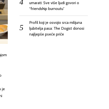
umarati: Sve više ljudi govori o
“friendship burnoutu”
Profil koji je osvojio srca milijuna
ljubitelja pasa: The Dogist donosi
najljepše pseće priče
dajom
o
 je
ni