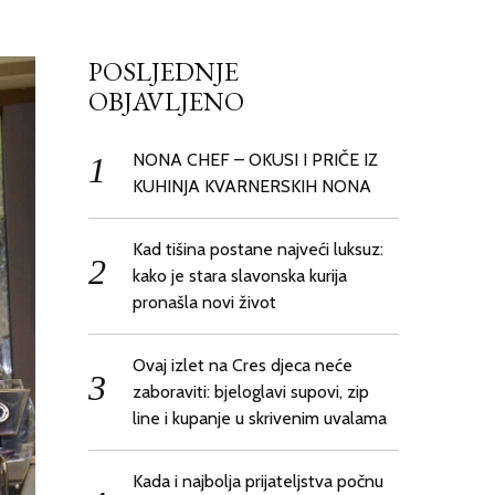
PADA
POSLJEDNJE
OBJAVLJENO
NONA CHEF – OKUSI I PRIČE IZ
KUHINJA KVARNERSKIH NONA
Kad tišina postane najveći luksuz:
kako je stara slavonska kurija
pronašla novi život
Ovaj izlet na Cres djeca neće
zaboraviti: bjeloglavi supovi, zip
line i kupanje u skrivenim uvalama
Kada i najbolja prijateljstva počnu