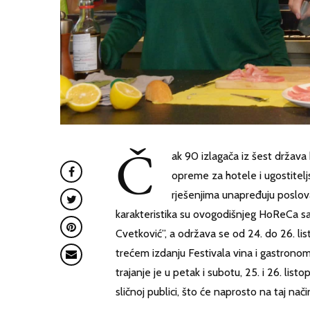
Č
ak 90 izlagača iz šest država
opreme za hotele i ugostiteljs
rješenjima unapređuju poslov
karakteristika su ovogodišnjeg HoReCa sa
Cvetković”, a održava se od 24. do 26. li
trećem izdanju Festivala vina i gastronom
trajanje je u petak i subotu, 25. i 26. lis
sličnoj publici, što će naprosto na taj način