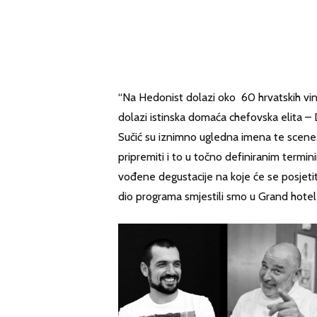
“Na Hedonist dolazi oko 60 hrvatskih vinar
dolazi istinska domaća chefovska elita – 
Sučić su iznimno ugledna imena te scene. N
pripremiti i to u točno definiranim term
vođene degustacije na koje će se posjetite
dio programa smjestili smo u Grand hotel Č