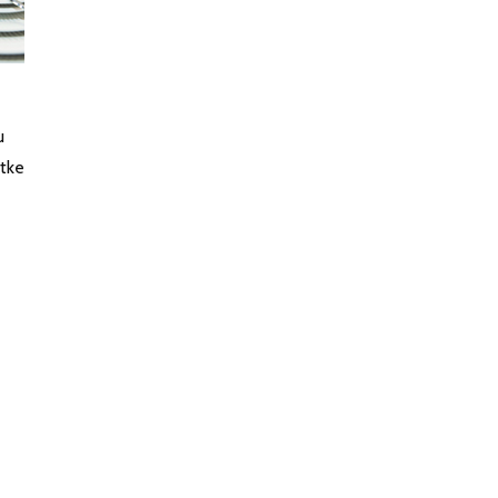
u
rtke