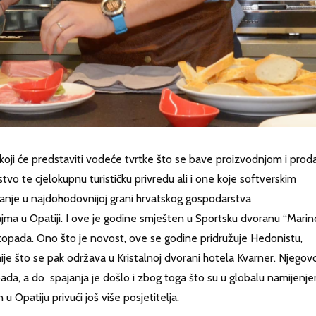
 koji će predstaviti vodeće tvrtke što se bave proizvodnjom i pro
tvo te cjelokupnu turističku privredu ali i one koje softverskim
anje u najdohodovnijoj grani hrvatskog gospodarstva
jma u Opatiji. I ove je godine smješten u Sportsku dvoranu “Marin
stopada. Ono što je novost, ove se godine pridružuje Hedonistu,
ije što se pak održava u Kristalnoj dvorani hotela Kvarner. Njegovo
topada, a do spajanja je došlo i zbog toga što su u globalu namijenje
 u Opatiju privući još više posjetitelja.