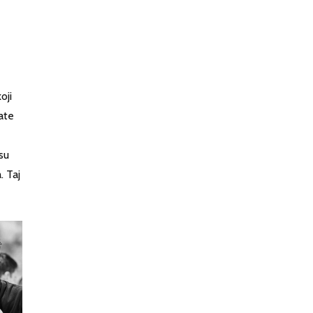
oji
ate
su
. Taj