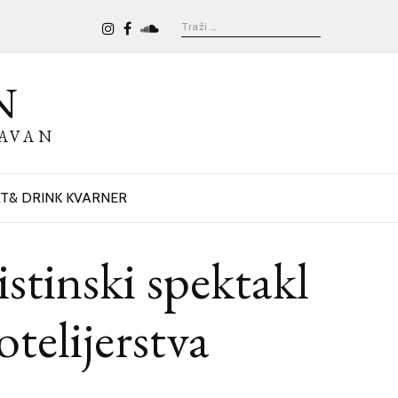
N
BAVAN
T& DRINK KVARNER
inski spektakl
otelijerstva