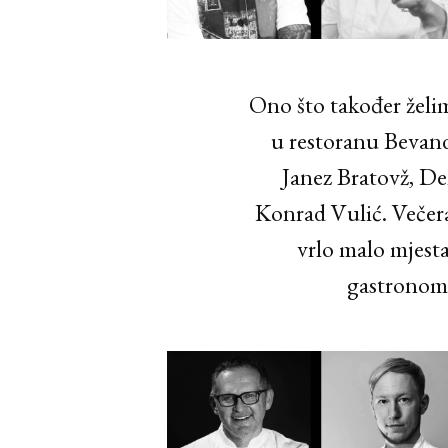
Ono što također želim
u restoranu Bevand
Janez Bratovž, Den
Konrad Vulić. Večera 
vrlo malo mjesta
gastronomsk