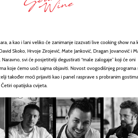
a, a kao i lani veliko će zanimanje izazvati live cooking show na k
David Skoko, Hrvoje Zirojević, Mate Janković, Dragan Jovanović i M
aravno, svi će posjetitelji degustirati “male zalogaje” koji će oni
inima koje ćemo uoči sajma objaviti. Novost ovogodišnjeg programa 
lji također moći prijaviti kao i panel rasprave s probranim gostima
etiri opatijska cvijeta.