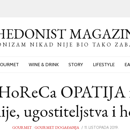
HEDONIST MAGAZI
NIZAM NIKAD NIJE BIO TAKO ZA
OURMET
WINE & DRINK
STORY
LIFESTYLE
EA
ReCa OPATIJA ist
e, ugostiteljstva i h
GOURMET
/
GOURMET DOGAĐANJA
POSTED
11. LISTOPADA 2019.
12.