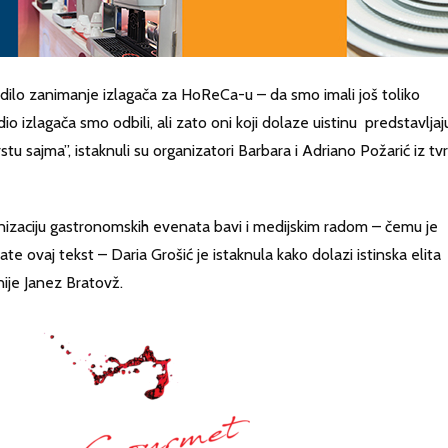
dilo zanimanje izlagača za HoReCa-u – da smo imali još toliko
 dio izlagača smo odbili, ali zato oni koji dolaze uistinu predstavljaj
tu sajma”, istaknuli su organizatori Barbara i Adriano Požarić iz tv
anizaciju gastronomskih evenata bavi i medijskim radom – čemu je
e ovaj tekst – Daria Grošić je istaknula kako dolazi istinska elita
nije Janez Bratovž.