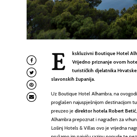
E
kskluzivni
Boutique Hotel Alh
Vrijedno priznanje ovom hote
turističkih djelatnika Hrvats
slavonskih županija.
Uz Boutique Hotel Alhambra, na ovogodišn
proglašen najuspješnijom destinacijom tu
preuzeo je
direktor hotela Robert Betić
Alhambra prepoznat i nagrađen za vrhun
Lošinj Hotels & Villas ovo je vrijedna nag
pružamo im najvišu razinu ponude te nezab