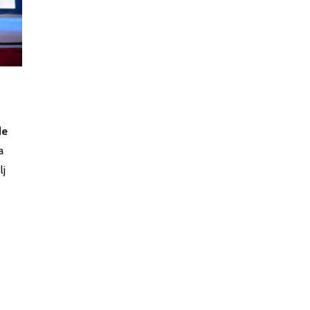
de
a
lj