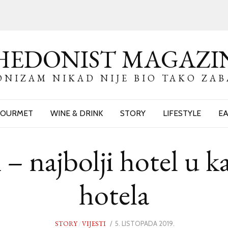
HEDONIST MAGAZI
NIZAM NIKAD NIJE BIO TAKO ZA
OURMET
WINE & DRINK
STORY
LIFESTYLE
EA
jbolji hotel u kate
hotela
STORY
/
VIJESTI
POSTED
5. LISTOPADA 2019.
5.