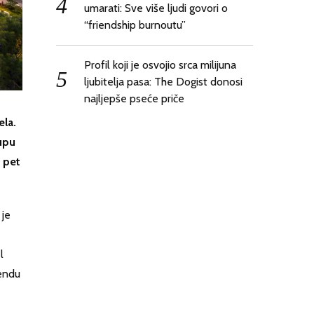
umarati: Sve više ljudi govori o
“friendship burnoutu”
Profil koji je osvojio srca milijuna
ljubitelja pasa: The Dogist donosi
najljepše pseće priče
ela.
upu
k pet
 je
l
endu