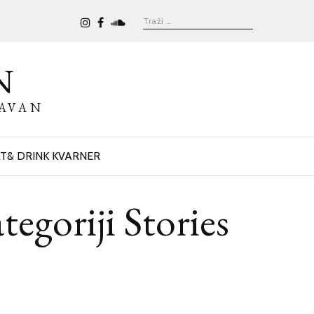
N
BAVAN
T& DRINK KVARNER
goriji Stories