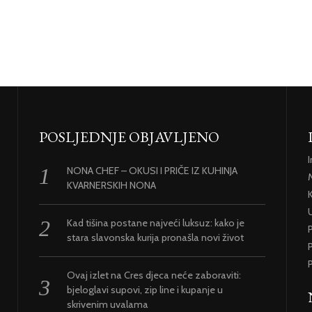
POSLJEDNJE OBJAVLJENO
NONA CHEF – OKUSI I PRIČE IZ KUHINJA
KVARNERSKIH NONA
U
Kad tišina postane najveći luksuz: kako je
stara slavonska kurija pronašla novi život
P
P
Ovaj izlet na Cres djeca neće zaboraviti:
bjeloglavi supovi, zip line i kupanje u
skrivenim uvalama