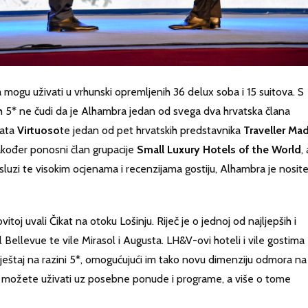
 mogu uživati u vrhunski opremljenih 36 delux soba i 15 suitova. S
kih 5* ne čudi da je Alhambra jedan od svega dva hrvatska člana
kata
Virtuoso
te jedan od pet hrvatskih predstavnika
Traveller Ma
kođer ponosni član grupacije
Small Luxury Hotels of the World
, 
usluzi te visokim ocjenama i recenzijama gostiju, Alhambra je nosite
toj uvali Čikat na otoku Lošinju. Riječ je o jednoj od najljepših i
el Bellevue te vile Mirasol i Augusta. LH&V-ovi hoteli i vile gostima
eštaj na razini 5*, omogućujući im tako novu dimenziju odmora na
at možete uživati uz posebne ponude i programe, a više o tome