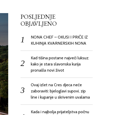
POSLJEDNJE
OBJAVLJENO
NONA CHEF – OKUSI I PRIČE IZ
KUHINJA KVARNERSKIH NONA
Kad tišina postane najveći luksuz:
kako je stara slavonska kurija
pronašla novi život
Ovaj izlet na Cres djeca neće
zaboraviti: bjeloglavi supovi, zip
line i kupanje u skrivenim uvalama
Kada i najbolja prijateljstva počnu