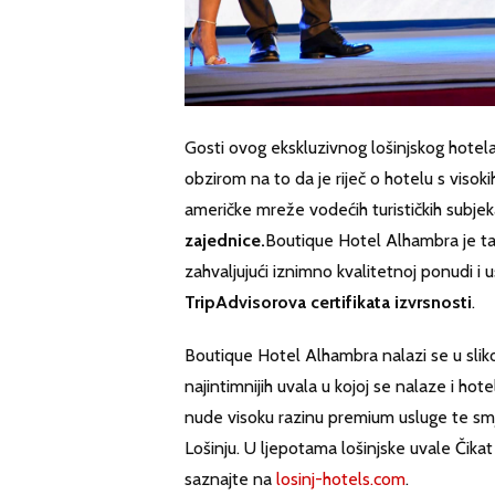
Gosti ovog ekskluzivnog lošinjskog hotela
obzirom na to da je riječ o hotelu s viso
američke mreže vodećih turističkih subje
zajednice.
Boutique Hotel Alhambra je ta
zahvaljujući iznimno kvalitetnoj ponudi i 
TripAdvisorova certifikata izvrsnosti
.
Boutique Hotel Alhambra nalazi se u slikovi
najintimnijih uvala u kojoj se nalaze i hot
nude visoku razinu premium usluge te smj
Lošinju. U ljepotama lošinjske uvale Čik
saznajte na
losinj-hotels.com
.