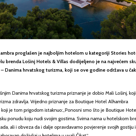
ambra proglašen je najboljim hotelom u kategoriji Stories hot
lu brenda Lošinj Hotels & Villas dodijeljeno je na najvećem sk
ke – Danima hrvatskog turizma, koji se ove godine održava u ča
jim Danima hrvatskog turizma priznanje je dobio Mali Lošinj, koji
rizma zdravlja. Vrijedno priznanje za Boutique Hotel Alhambra
, koji je tom prigodom istaknuo:„Ponosni smo što je Boutique Hote
sku ponudu koju nudi svojim gostima. Svima nama u hotelskom br
rada, ali i obveza da i dalje opravdavamo povjerenje svojih gostiju i
oravan doživljaj u hotelima u uvali Čikat.“