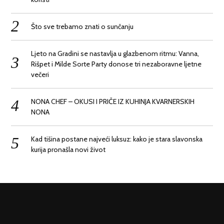
Što sve trebamo znati o sunčanju
Ljeto na Gradini se nastavlja u glazbenom ritmu: Vanna,
Rišpet i Milde Sorte Party donose tri nezaboravne ljetne
večeri
NONA CHEF – OKUSI I PRIČE IZ KUHINJA KVARNERSKIH
NONA
Kad tišina postane najveći luksuz: kako je stara slavonska
kurija pronašla novi život