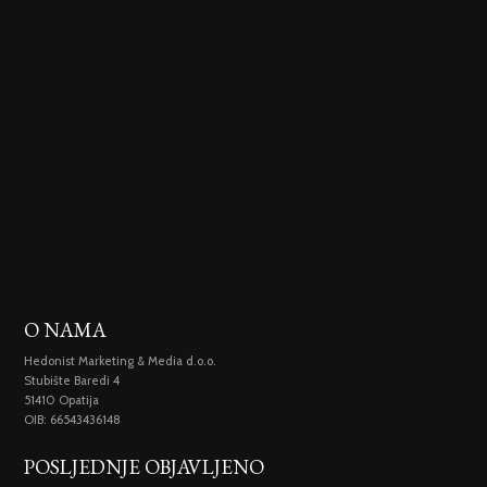
O NAMA
Hedonist Marketing & Media d.o.o.
Stubište Baredi 4
51410 Opatija
OIB: 66543436148
POSLJEDNJE OBJAVLJENO