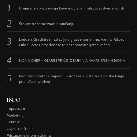
Umjerena konzumacija kave mogla bi imati zdravstvene koristi
Što sve trebamo znati o sunčanju
Ljeto na Gradini se nastavlja u glazbenom ritmu: Vanna, Rišpet i
Milde Sorte Party donose tri nezaboravne ljetne večeri
NONA CHEF – OKUSI I PRIČE IZ KUHINJA KVARNERSKIH NONA
Kad tišina postane najveći luksuz: kako je stara slavonska kurija
pronašla novi život
INFO
Impressum
Marketing
Kontakt
Uvjeti korištenja
Pristupanje informacijama