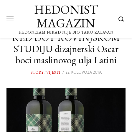
HEDONIST
MAGAZIN
HEDONIZAM NIKAD NIJE BIO TAKO ZABAVAN
RED DOT ROVINJSKOM
STUDIJU dizajnerski Oscar
boci maslinovog ulja Latini
STORY
/
VIJESTI
POSTED
22. KOLOVOZA 2019.
22.
ON
KOLOVOZA
2019.