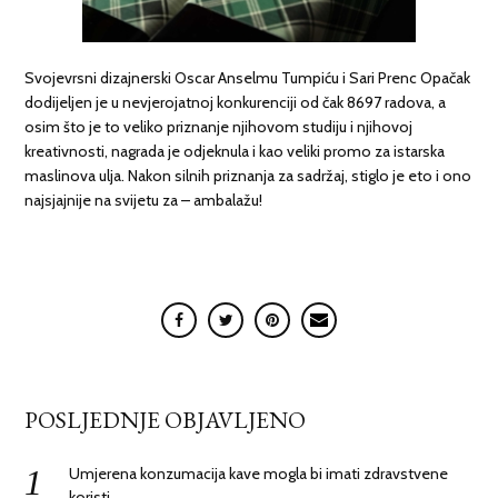
Svojevrsni dizajnerski Oscar Anselmu Tumpiću i Sari Prenc Opačak
dodijeljen je u nevjerojatnoj konkurenciji od čak 8697 radova, a
osim što je to veliko priznanje njihovom studiju i njihovoj
kreativnosti, nagrada je odjeknula i kao veliki promo za istarska
maslinova ulja. Nakon silnih priznanja za sadržaj, stiglo je eto i ono
najsjajnije na svijetu za – ambalažu!
POSLJEDNJE OBJAVLJENO
Umjerena konzumacija kave mogla bi imati zdravstvene
koristi