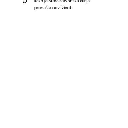
kako je stara slavonska kurija
pronašla novi život