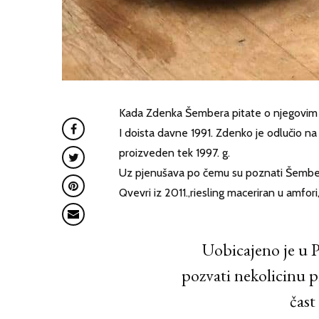
Kada Zdenka Šembera pitate o njegovim 
I doista davne 1991. Zdenko je odlučio na t
proizveden tek 1997. g.
Uz pjenušava po čemu su poznati Šemberi r
Qvevri iz 2011.,riesling maceriran u amfori
Uobicajeno je u 
pozvati nekolicinu pr
čast