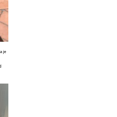
a je
d