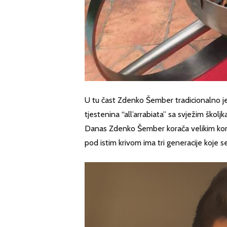
U tu čast Zdenko Šember tradicionalno j
tjestenina “all’arrabiata” sa svježim školj
Danas Zdenko Šember korača velikim korac
pod istim krivom ima tri generacije koje 