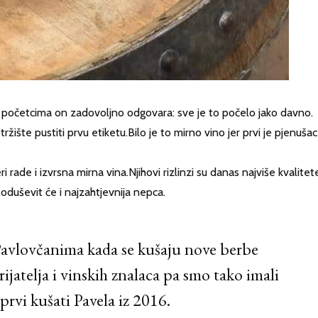
početcima on zadovoljno odgovara: sve je to počelo jako davno.
ržište pustiti prvu etiketu.Bilo je to mirno vino jer prvi je pjenušac
ade i izvrsna mirna vina.Njihovi rizlinzi su danas najviše kvalitet
,oduševit će i najzahtjevnija nepca.
Pavlovčanima kada se kušaju nove berbe
ijatelja i vinskih znalaca pa smo tako imali
 prvi kušati Pavela iz 2016.