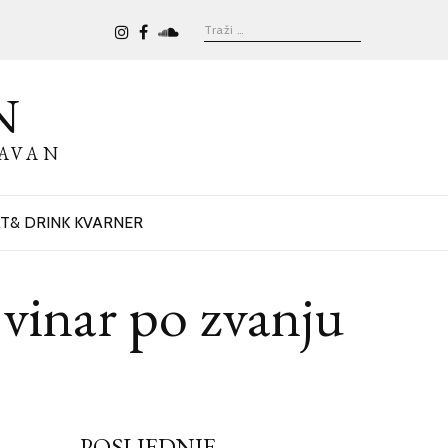
N
BAVAN
T& DRINK KVARNER
inar po zvanju
POSLJEDNJE