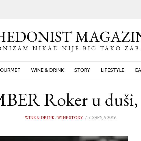
HEDONIST MAGAZI
NIZAM NIKAD NIJE BIO TAKO ZA
OURMET
WINE & DRINK
STORY
LIFESTYLE
EA
 Roker u duši, v
WINE & DRINK
/
WINE STORY
POSTED
7. SRPNJA 2019.
7.
ON
SRPNJA
2019.