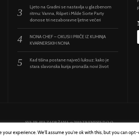
P
Ljeto na Gradini se nastavlja u glazbenom
P
ritmu: Vanna, Rišpet i Milde Sorte Party
donose tri nezaboravne ljetne večeri
NONA CHEF – OKUSI I PRIČE IZ KUHINJA
KVARNERSKIH NONA
Kad tišina postane najveći luksuz: kako je
stara slavonska kurija pronašla novi život
SVA PRAVA ZADRŽANA @ 2019 TREMESIS D.O.O.
 your experience. We'll assume you're ok with this, but you can opt-o