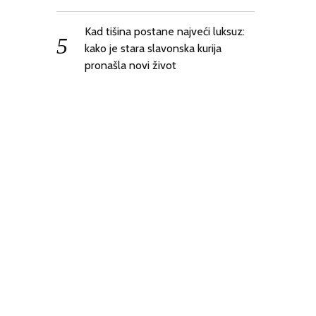
Kad tišina postane najveći luksuz:
kako je stara slavonska kurija
pronašla novi život