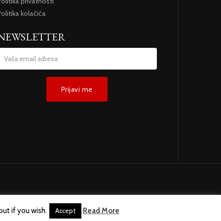
olitika privatnosti
olitika kolačića
NEWSLETTER
ut if you wish.
Read More
Accept