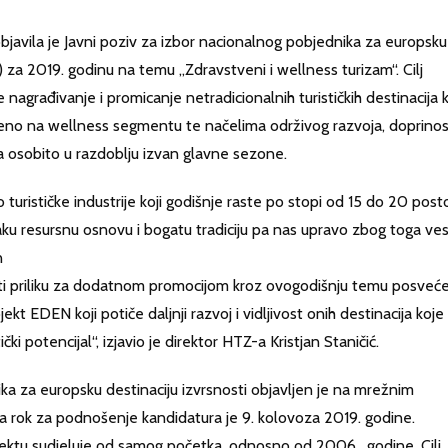
 objavila je Javni poziv za izbor nacionalnog pobjednika za europsku
) za 2019. godinu na temu „Zdravstveni i wellness turizam“. Cilj
nagrađivanje i promicanje netradicionalnih turističkih destinacija 
veno na wellness segmentu te načelima održivog razvoja, doprinos
a osobito u razdoblju izvan glavne sezone.
 turističke industrije koji godišnje raste po stopi od 15 do 20 post
u resursnu osnovu i bogatu tradiciju pa nas upravo zbog toga ves
n
ti priliku za dodatnom promocijom kroz ovogodišnju temu posveć
 EDEN koji potiče daljnji razvoj i vidljivost onih destinacija koje
ički potencijal“, izjavio je direktor HTZ-a Kristjan Staničić.
ka za europsku destinaciju izvrsnosti objavljen je na mrežnim
 a rok za podnošenje kandidatura je 9. kolovoza 2019. godine.
jektu sudjeluje od samog početka, odnosno od 2006. godine. Cilj