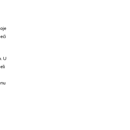
koje
eći
o. U
eli
enu