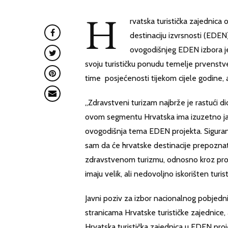
H
rvatska turistička zajednica
destinaciju izvrsnosti (EDEN
ovogodišnjeg EDEN izbora je 
svoju turističku ponudu temelje prvenst
time posjećenosti tijekom cijele godine, 
„Zdravstveni turizam najbrže je rastući dio
ovom segmentu Hrvatska ima izuzetno jak
ovogodišnja tema EDEN projekta. Sigura
sam da će hrvatske destinacije prepozna
zdravstvenom turizmu, odnosno kroz projekt
imaju velik, ali nedovoljno iskorišten turist
Javni poziv za izbor nacionalnog pobjedni
stranicama Hrvatske turističke zajednice,
Hrvatska turistička zajednica u EDEN pro