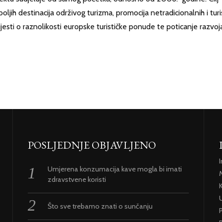
ljih destinacija održivog turizma, promocija netradicionalnih i turis
ijesti o raznolikosti europske turističke ponude te poticanje razvoj
POSLJEDNJE OBJAVLJENO
Umjerena konzumacija kave mogla bi imati
zdravstvene koristi
U
Što sve trebamo znati o sunčanju