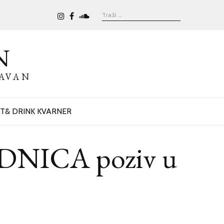
N
BAVAN
T& DRINK KVARNER
NICA poziv u