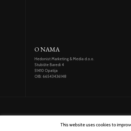
O NAMA
Hedonist Marketing & Media d.o.o.
Stubište Baredi 4
51410 Opatija
OIB: 66543436148
This website uses cookies to improve