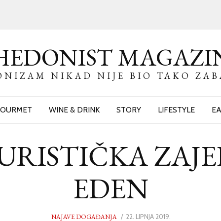
HEDONIST MAGAZI
NIZAM NIKAD NIJE BIO TAKO ZA
OURMET
WINE & DRINK
STORY
LIFESTYLE
EA
RISTIČKA ZAJED
EDEN
NAJAVE DOGAĐANJA
POSTED
22. LIPNJA 2019.
22.