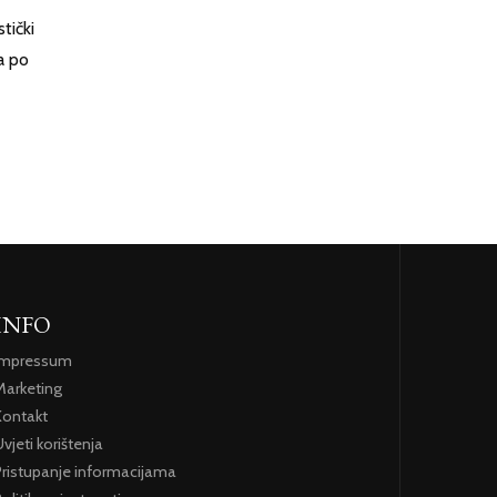
tički
a po
INFO
Impressum
Marketing
Kontakt
vjeti korištenja
Pristupanje informacijama