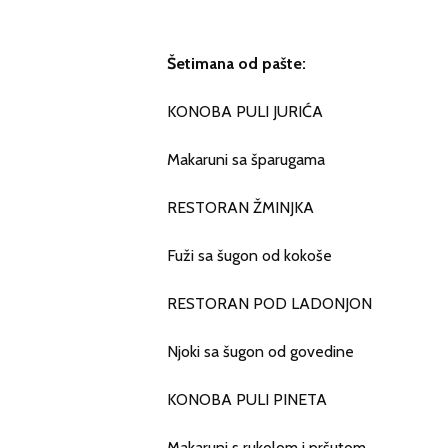
Šetimana od pašte:
KONOBA PULI JURIĆA
Makaruni sa šparugama
RESTORAN ŽMINJKA
Fuži sa šugon od kokoše
RESTORAN POD LADONJON
Njoki sa šugon od govedine
KONOBA PULI PINETA
Makaruni s rukolom i pršutom