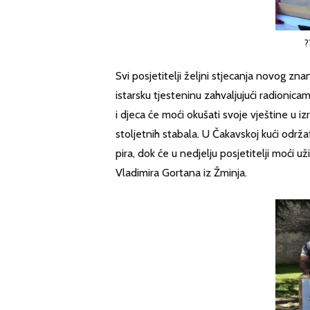
?
Svi posjetitelji željni stjecanja novog znanj
istarsku tjesteninu zahvaljujući radionica
i djeca će moći okušati svoje vještine u i
stoljetnih stabala. U Čakavskoj kući održ
pira, dok će u nedjelju posjetitelji moći u
Vladimira Gortana iz Žminja.