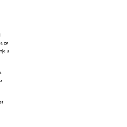
i
na za
nje u
5.
po
st