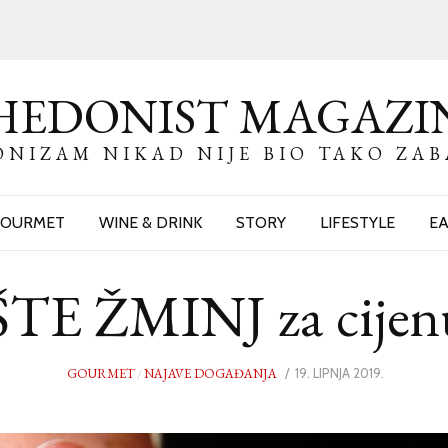
HEDONIST MAGAZI
NIZAM NIKAD NIJE BIO TAKO ZA
OURMET
WINE & DRINK
STORY
LIFESTYLE
EA
 ŽMINJ za cijenu j
GOURMET
/
NAJAVE DOGAĐANJA
POSTED
19. LIPNJA 2019.
18.
ON
LIPNJA
2019.