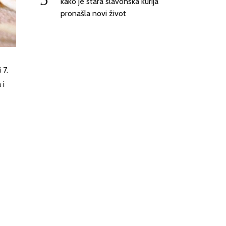
kako je stara slavonska kurija
pronašla novi život
 7.
 i