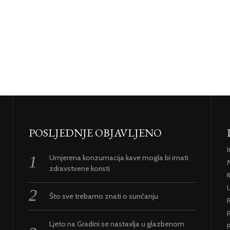
POSLJEDNJE OBJAVLJENO
Umjerena konzumacija kave mogla bi imati
zdravstvene koristi
U
Što sve trebamo znati o sunčanju
P
Ljeto na Gradini se nastavlja u glazbenom
P