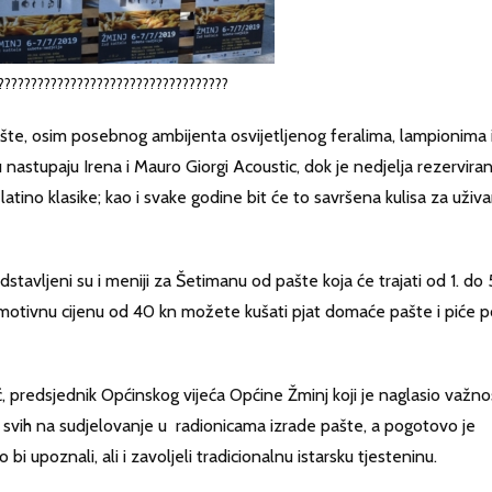
???????????????????????????????????
ašte, osim posebnog ambijenta osvijetljenog feralima, lampionima 
u nastupaju Irena i Mauro Giorgi Acoustic, dok je nedjelja rezervira
latino klasike; kao i svake godine bit će to savršena kulisa za uživa
stavljeni su i meniji za Šetimanu od pašte koja će trajati od 1. do 
romotivnu cijenu od 40 kn možete kušati pjat domaće pašte i piće 
ć, predsjednik Općinskog vijeća Općine Žminj koji je naglasio važno
o svih na sudjelovanje u radionicama izrade pašte, a pogotovo je
bi upoznali, ali i zavoljeli tradicionalnu istarsku tjesteninu.