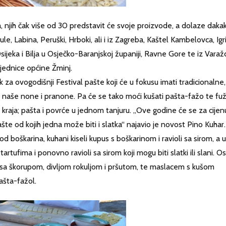
, njih čak više od 30 predstavit će svoje proizvode, a dolaze dakak
e, Labina, Peruški, Hrboki, ali i iz Zagreba, Kaštel Kambelovca, Igr
sijeka i Bilja u Osječko-Baranjskoj županiji, Ravne Gore te iz Varaž
ajednice općine Žminj.
k za ovogodišnji Festival pašte koji će u fokusu imati tradicionalne,
 naše none i pranone. Pa će se tako moći kušati pašta-fažo te fuži
kraja; pašta i povrće u jednom tanjuru. „Ove godine će se za cijen
ašte od kojih jedna može biti i slatka“ najavio je novost Pino Kuhar.
d boškarina, kuhani kiseli kupus s boškarinom i ravioli sa sirom, a u
artufima i ponovno ravioli sa sirom koji mogu biti slatki ili slani. O
 sa škorupom, divljom rokuljom i pršutom, te maslacem s kušom
ašta-fažol.