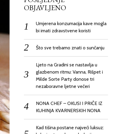
OBJAVLJENO
Umjerena konzumacija kave mogla
bi imati zdravstvene koristi
Što sve trebamo znati o sunčanju
Ljeto na Gradini se nastavlja u
glazbenom ritmu: Vanna, Rišpet i
Milde Sorte Party donose tri
nezaboravne ljetne večeri
NONA CHEF – OKUSI I PRIČE IZ
KUHINJA KVARNERSKIH NONA
Kad tišina postane najveći luksuz: