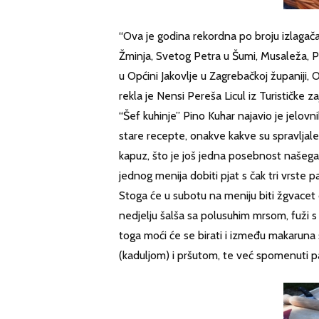
“Ova je godina rekordna po broju izlagača
Žminja, Svetog Petra u Šumi, Musaleža, Pul
u Općini Jakovlje u Zagrebačkoj županiji, O
rekla je Nensi Pereša Licul iz Turističke z
“Šef kuhinje” Pino Kuhar najavio je jelovni
stare recepte, onakve kakve su spravljale
kapuz, što je još jedna posebnost našega 
jednog menija dobiti pjat s čak tri vrste p
Stoga će u subotu na meniju biti žgvacet o
nedjelju šalša sa polusuhim mrsom, fuži s t
toga moći će se birati i između makaruna
(kaduljom) i pršutom, te već spomenuti p