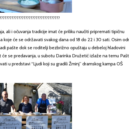
???????????????????????????????????
a, ali i očuvanja tradicije imat će priliku naučiti pripremati tipičnu
ma koje će se održavati svakog dana od 18 do 22 i 30 sati. Osim odr
zradi pašte dok se roditelji bezbrižno opuštaju u debeloj hladovini
at će se predavanja, u subotu Darinka Družetić izlaže na temu Paš
živati u predstavi “Ljudi koji su gradili Žminj” dramskog kampa OŠ