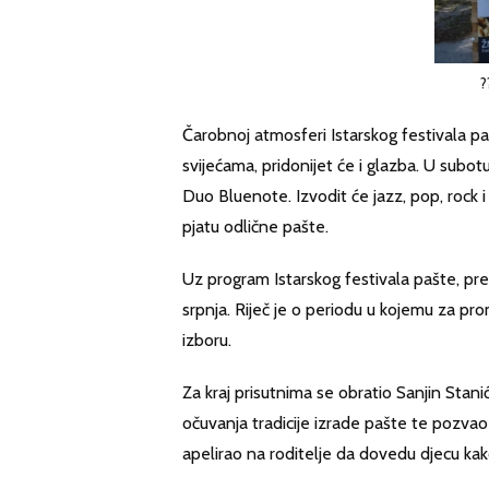
?
Čarobnoj atmosferi Istarskog festivala p
svijećama, pridonijet će i glazba. U subot
Duo Bluenote. Izvodit će jazz, pop, rock i 
pjatu odlične pašte.
Uz program Istarskog festivala pašte, pred
srpnja. Riječ je o periodu u kojemu za p
izboru.
Za kraj prisutnima se obratio Sanjin Stani
očuvanja tradicije izrade pašte te pozva
apelirao na roditelje da dovedu djecu kako 