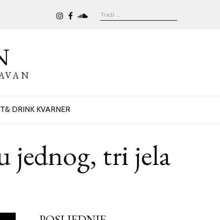
N
BAVAN
T& DRINK KVARNER
ednog, tri jela
POSLJEDNJE