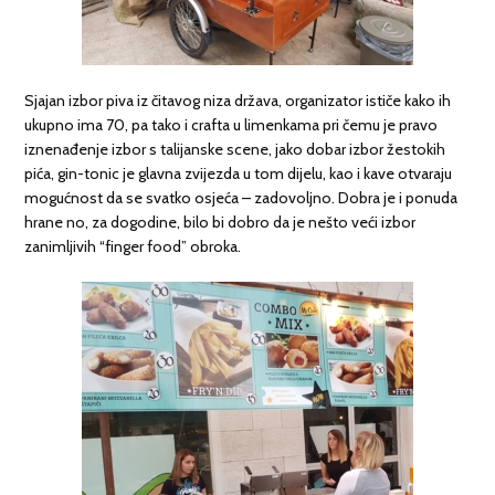
Sjajan izbor piva iz čitavog niza država, organizator ističe kako ih
ukupno ima 70, pa tako i crafta u limenkama pri čemu je pravo
iznenađenje izbor s talijanske scene, jako dobar izbor žestokih
pića, gin-tonic je glavna zvijezda u tom dijelu, kao i kave otvaraju
mogućnost da se svatko osjeća – zadovoljno. Dobra je i ponuda
hrane no, za dogodine, bilo bi dobro da je nešto veći izbor
zanimljivih “finger food” obroka.