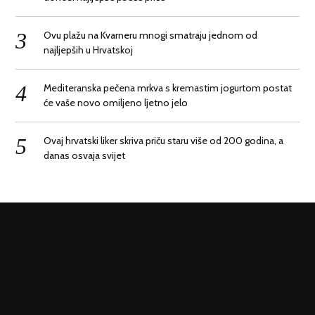
Ovu plažu na Kvarneru mnogi smatraju jednom od
najljepših u Hrvatskoj
Mediteranska pečena mrkva s kremastim jogurtom postat
će vaše novo omiljeno ljetno jelo
Ovaj hrvatski liker skriva priču staru više od 200 godina, a
danas osvaja svijet