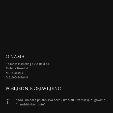
O NAMA
Hedonist Marketing & Media d.o.o.
Stubište Baredi 4
51410 Opatija
OIB: 66543436148
POSLJEDNJE OBJAVLJENO
Kada i najbolja prijateljstva počnu umarati: Sve više ljudi govori o
“friendship burnoutu”