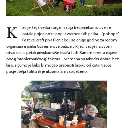
K
ad je želja velika i organizacija besprijekorna, sve se
ostale pojedinosti poput vremenskih prilika – “poklope”.
Festival craft piva Picnic koji se druge godine za redom
organizira u parku Guvernerove palače u Rijeci već je na svom
otvaranju u petak privukao više tisuća ljudi. Samim time, a najave
onog “problematičnog” faktora – vremena su također dobre, bez
kiše, sigurno je kako bi mogao prebaciti brojku od četiri tisuće
posjetitelja koliko ih je ukupno lani zabilježeno.