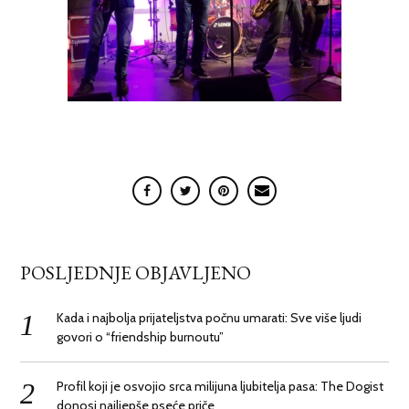
POSLJEDNJE OBJAVLJENO
Kada i najbolja prijateljstva počnu umarati: Sve više ljudi
govori o “friendship burnoutu”
Profil koji je osvojio srca milijuna ljubitelja pasa: The Dogist
donosi najljepše pseće priče