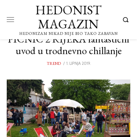
HEDONIST
MAGAZIN
HEDONIZAM NIKAD NIJE BIO TAKO ZABAVAN
PICNIC 2 RIJEKA fantastični
uvod u trodnevno chillanje
TREND
POSTED
1. LIPNJA 2019.
1.
ON
LIPNJA
2019.