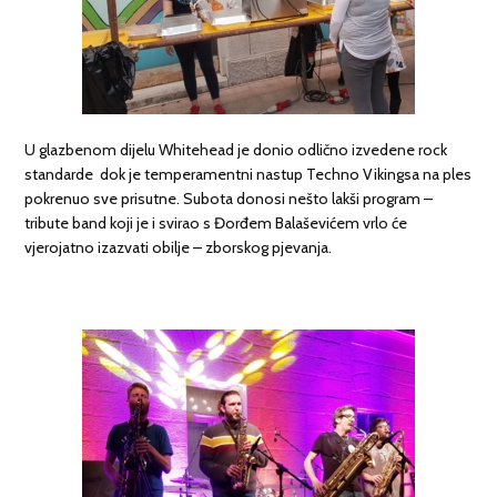
U glazbenom dijelu Whitehead je donio odlično izvedene rock
standarde dok je temperamentni nastup Techno Vikingsa na ples
pokrenuo sve prisutne. Subota donosi nešto lakši program –
tribute band koji je i svirao s Đorđem Balaševićem vrlo će
vjerojatno izazvati obilje – zborskog pjevanja.