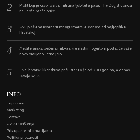
Profil koji je osvojio srca milijuna ljubitelja pasa: The Dogist donosi
najljepše pseće priče
Ovu plažu na Kvarneru mnogi smatraju jednom od najljepših u
Hrvatskoj
Mediteranska pečena mrkva s kremastim jogurtom postat će vaše
novo omiljeno ljetno jelo
Ovaj hrvatski liker skriva priču staru više od 200 godina, a danas
osvaja svijet
INFO
Impressum
Marketing
Kontakt
Uvjeti korištenja
Pristupanje informacijama
Politika privatnosti