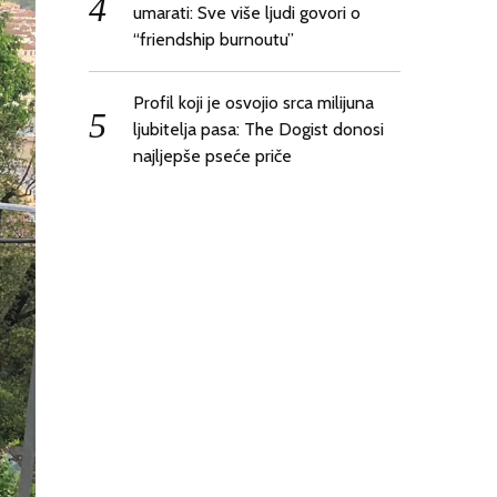
umarati: Sve više ljudi govori o
“friendship burnoutu”
Profil koji je osvojio srca milijuna
ljubitelja pasa: The Dogist donosi
najljepše pseće priče