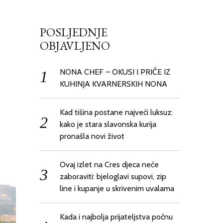
POSLJEDNJE
OBJAVLJENO
NONA CHEF – OKUSI I PRIČE IZ
KUHINJA KVARNERSKIH NONA
Kad tišina postane najveći luksuz:
kako je stara slavonska kurija
pronašla novi život
Ovaj izlet na Cres djeca neće
zaboraviti: bjeloglavi supovi, zip
line i kupanje u skrivenim uvalama
Kada i najbolja prijateljstva počnu