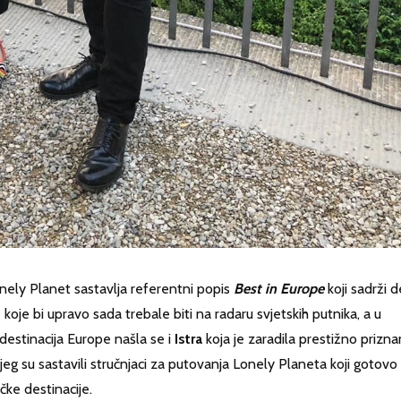
ly Planet sastavlja referentni popis
Best in Europe
koji sadrži 
 koje bi upravo sada trebale biti na radaru svjetskih putnika, a u
estinacija Europe našla se i
Istra
koja je zaradila prestižno prizna
kojeg su sastavili stručnjaci za putovanja Lonely Planeta koji gotovo
ičke destinacije.