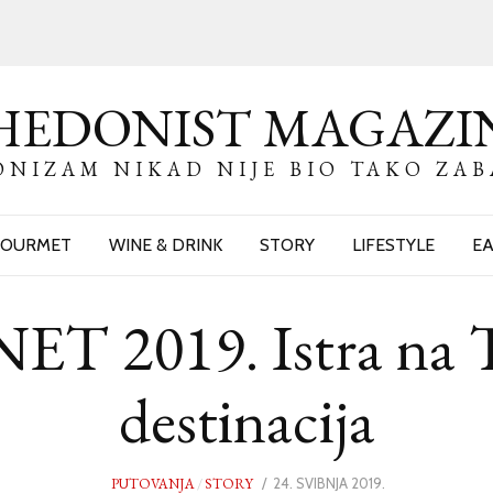
HEDONIST MAGAZI
NIZAM NIKAD NIJE BIO TAKO ZA
OURMET
WINE & DRINK
STORY
LIFESTYLE
EA
 2019. Istra na T
destinacija
PUTOVANJA
/
STORY
POSTED
24. SVIBNJA 2019.
23.