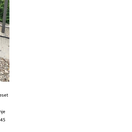
deset
nje
 45