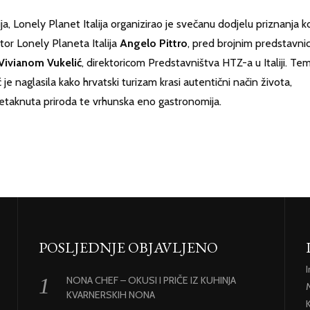
 Lonely Planet Italija organizirao je svečanu dodjelu priznanja k
ktor Lonely Planeta Italija
Angelo Pittro
, pred brojnim predstavni
Vivianom Vukelić
, direktoricom Predstavništva HTZ-a u Italiji. Te
ć je naglasila kako hrvatski turizam krasi autentični način života,
netaknuta priroda te vrhunska eno gastronomija.
POSLJEDNJE OBJAVLJENO
NONA CHEF – OKUSI I PRIČE IZ KUHINJA
KVARNERSKIH NONA