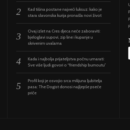
U
Kad tišina postane najveći luksuz: kako je
stara slavonska kurija pronašla novi život
P
P
Ovaj izlet na Cres djeca neće zaboraviti:
bjeloglavi supovi, zip line i kupanje u
skrivenim uvalama
Kada i najbolja prijateljstva počnu umarati:
Sve više ljudi govori o “friendship burnoutu”
Profil koji je osvojio srca milijuna ljubitelja
pasa: The Dogist donosi najljepše pseće
priče