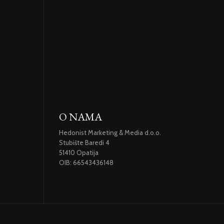
O NAMA
Hedonist Marketing & Media d.o.o.
Stubište Baredi 4
51410 Opatija
OIB: 66543436148