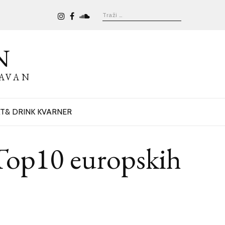
N
BAVAN
T& DRINK KVARNER
op10 europskih